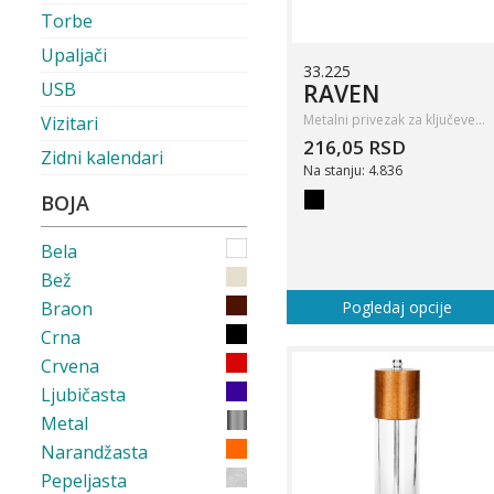
Torbe
Upaljači
33.225
USB
RAVEN
Metalni privezak za ključeve…
Vizitari
216,05 RSD
Zidni kalendari
Na stanju: 4.836
BOJA
Bela
Bež
Braon
Pogledaj opcije
Crna
Crvena
Ljubičasta
Metal
Narandžasta
Pepeljasta