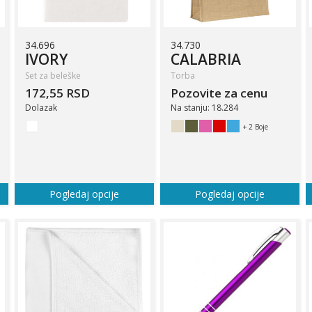
34.696
34.730
IVORY
CALABRIA
Set za beleške
Torba
172,55 RSD
Pozovite za cenu
Dolazak
Na stanju: 18.284
+ 2 Boje
Pogledaj opcije
Pogledaj opcije