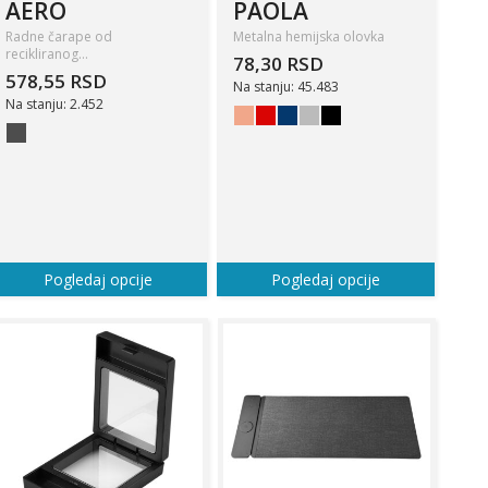
AERO
PAOLA
Radne čarape od
Metalna hemijska olovka
recikliranog…
78,30 RSD
578,55 RSD
Na stanju: 45.483
Na stanju: 2.452
Pogledaj opcije
Pogledaj opcije