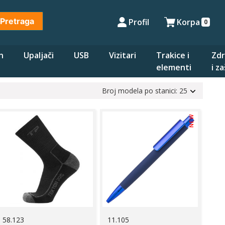
Pretraga
Profil
Korpa
0
n
Upaljači
USB
Vizitari
Trakice i
Zdr
elementi
i z
Broj modela po stanici: 25
NEW
58.123
11.105