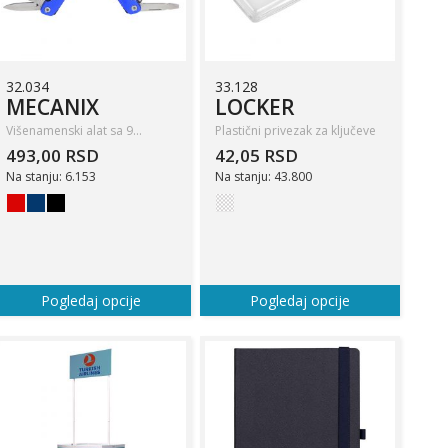
32.034
33.128
MECANIX
LOCKER
Višenamenski alat sa 9…
Plastični privezak za ključeve
493,00 RSD
42,05 RSD
Na stanju: 6.153
Na stanju: 43.800
Pogledaj opcije
Pogledaj opcije