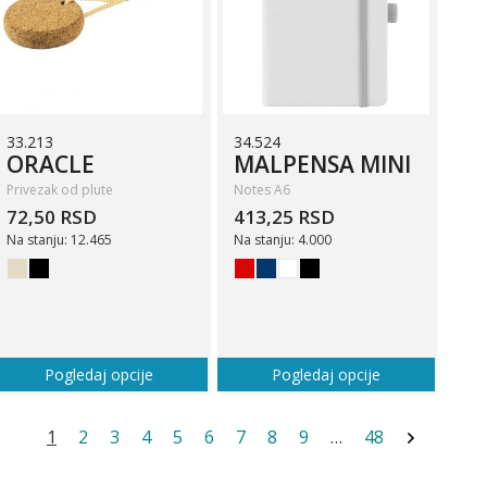
33.213
34.524
ORACLE
MALPENSA MINI
Privezak od plute
Notes A6
72,50 RSD
413,25 RSD
Na stanju: 12.465
Na stanju: 4.000
Pogledaj opcije
Pogledaj opcije
1
2
3
4
5
6
7
8
9
…
48