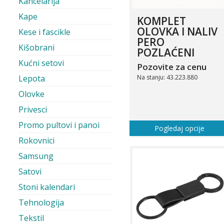
Kancelarija
Kape
KOMPLET
OLOVKA I NALIV
Kese i fascikle
PERO
Kišobrani
POZLAĆENI
Kućni setovi
Pozovite za cenu
Na stanju: 43.223.880
Lepota
Olovke
Privesci
Promo pultovi i panoi
Pogledaj opcije
Rokovnici
Samsung
Satovi
Stoni kalendari
Tehnologija
Tekstil