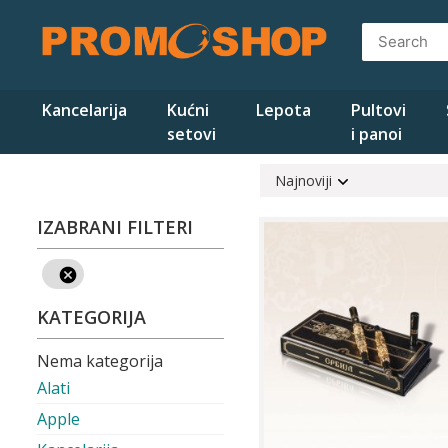
Skip
to
content
Kancelarija
Kućni
Lepota
Pultovi
setovi
i panoi
Najnoviji
IZABRANI FILTERI
KATEGORIJA
Nema kategorija
Alati
Apple