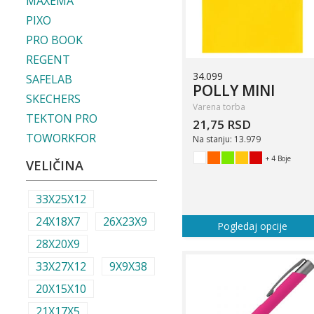
MAXEMA
PIXO
PRO BOOK
REGENT
34.099
SAFELAB
POLLY MINI
SKECHERS
Varena torba
TEKTON PRO
21,75 RSD
TOWORKFOR
Na stanju: 13.979
+ 4 Boje
VELIČINA
33X25X12
24X18X7
26X23X9
Pogledaj opcije
28X20X9
33X27X12
9X9X38
20X15X10
21X17X5