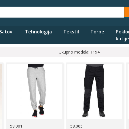
Satovi
Tehnologija
Tekstil
Torbe
Poklo
kutije
Ukupno modela: 1194
58.001
58.065