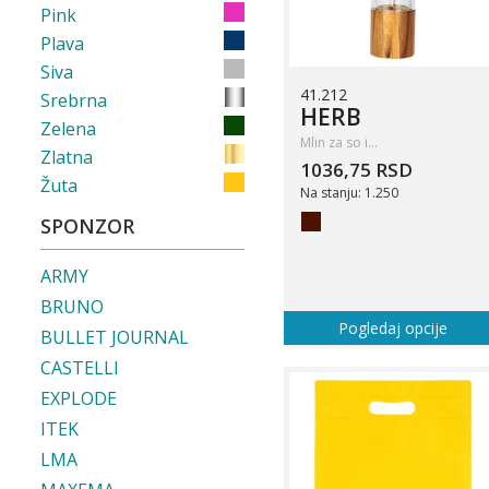
Pink
Plava
Siva
41.212
Srebrna
HERB
Zelena
Mlin za so i…
Zlatna
1036,75 RSD
Žuta
Na stanju: 1.250
SPONZOR
ARMY
BRUNO
Pogledaj opcije
BULLET JOURNAL
CASTELLI
EXPLODE
ITEK
LMA