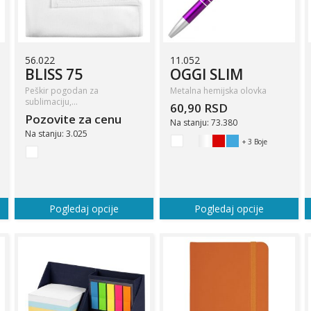
56.022
11.052
BLISS 75
OGGI SLIM
Peškir pogodan za
Metalna hemijska olovka
sublimaciju,…
60,90 RSD
Pozovite za cenu
Na stanju: 73.380
Na stanju: 3.025
+ 3 Boje
Pogledaj opcije
Pogledaj opcije