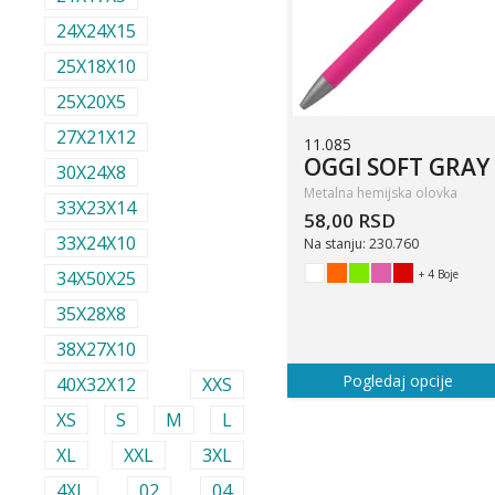
24X24X15
25X18X10
25X20X5
27X21X12
11.085
OGGI SOFT GRAY
30X24X8
Metalna hemijska olovka
33X23X14
58,00 RSD
33X24X10
Na stanju: 230.760
+ 4 Boje
34X50X25
35X28X8
38X27X10
Pogledaj opcije
40X32X12
XXS
XS
S
M
L
XL
XXL
3XL
4XL
02
04