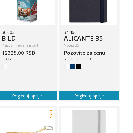
36.003
34.460
BILD
ALICANTE B5
Plastični reklamni pult
Notes B5
12325,00 RSD
Pozovite za cenu
Dolazak
Na stanju: 3.000
Pogledaj opcije
Pogledaj opcije
SALE