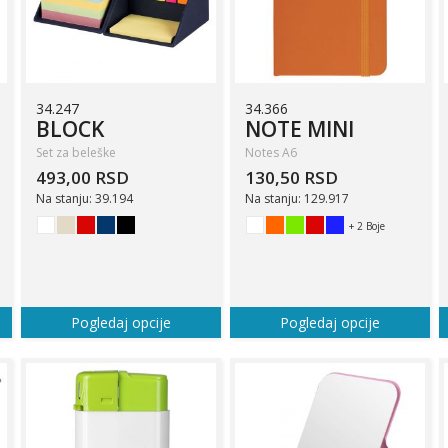
34.247
34.366
BLOCK
NOTE MINI
Set za beleške
Notes A6
493,00 RSD
130,50 RSD
Na stanju: 39.194
Na stanju: 129.917
+ 2 Boje
Pogledaj opcije
Pogledaj opcije