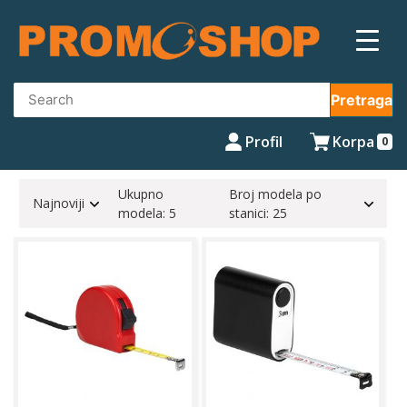
Skip
to
content
Pretraga
Profil
Korpa
0
Ukupno
Broj modela po
Najnoviji
modela: 5
stanici: 25