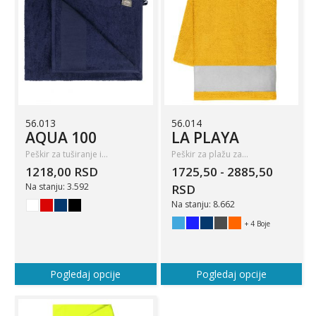
56.013
56.014
AQUA 100
LA PLAYA
Peškir za tuširanje i…
Peškir za plažu za…
1218,00 RSD
1725,50 - 2885,50
Na stanju: 3.592
RSD
Na stanju: 8.662
+ 4 Boje
Pogledaj opcije
Pogledaj opcije