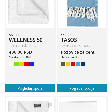
56.011
56.023
WELLNESS 50
TASOS
Peškir za ruke, 400…
Peškir za plažu 180…
406,00 RSD
Pozovite za cenu
Na stanju: 5.886
Na stanju: 3.400
Pogledaj opcije
Pogledaj opcije