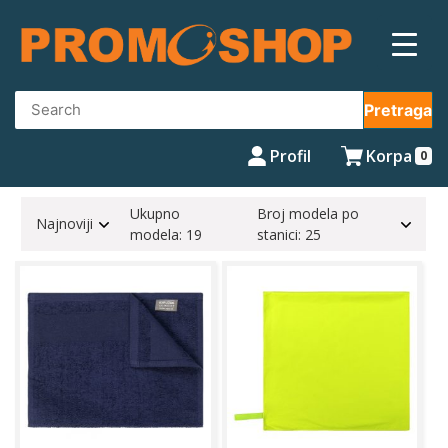
Skip
to
content
Pretraga
Profil
Korpa
0
Ukupno
Broj modela po
Najnoviji
modela: 19
stanici: 25