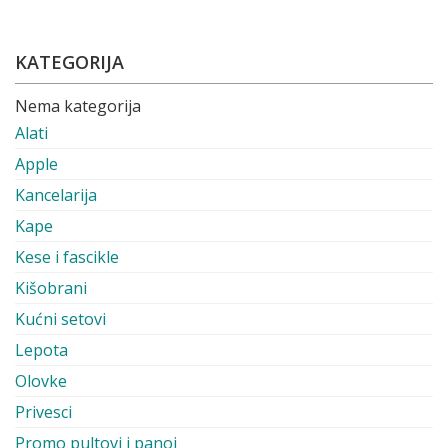
KATEGORIJA
Nema kategorija
Alati
Apple
Kancelarija
Kape
Kese i fascikle
Kišobrani
Kućni setovi
Lepota
Olovke
Privesci
Promo pultovi i panoi