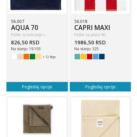
56.007
56.018
AQUA 70
CAPRI MAXI
Peškir za tuširanje i…
Peškir za plažu 90…
826,50 RSD
1986,50 RSD
Na stanju: 19.103
Na stanju: 325
+ 12 Boje
Pogledaj opcije
Pogledaj opcije