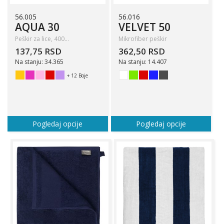
56.005
56.016
AQUA 30
VELVET 50
Peškir za lice, 400…
Mikrofiber peškir
137,75 RSD
362,50 RSD
Na stanju: 34.365
Na stanju: 14.407
+ 12 Boje
Pogledaj opcije
Pogledaj opcije