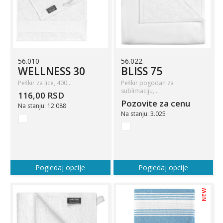
56.010
56.022
WELLNESS 30
BLISS 75
Peškir za lice, 400…
Peškir pogodan za
sublimaciju,…
116,00 RSD
Pozovite za cenu
Na stanju: 12.088
Na stanju: 3.025
Pogledaj opcije
Pogledaj opcije
NEW