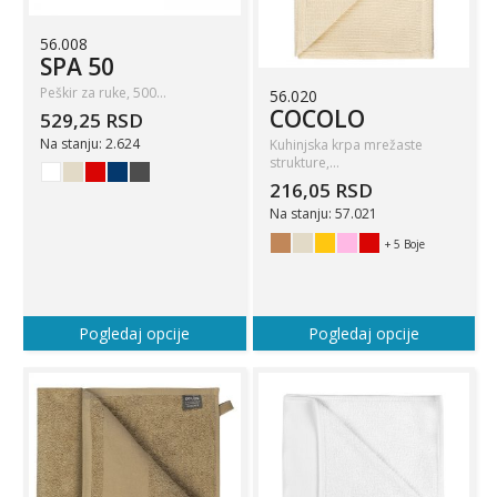
56.008
SPA 50
Peškir za ruke, 500…
56.020
COCOLO
529,25 RSD
Na stanju: 2.624
Kuhinjska krpa mrežaste
strukture,…
216,05 RSD
Na stanju: 57.021
+ 5 Boje
Pogledaj opcije
Pogledaj opcije