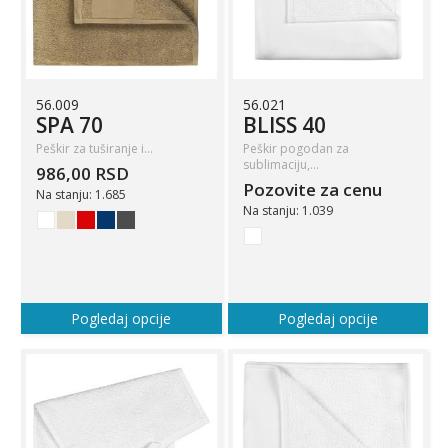
56.009
56.021
SPA 70
BLISS 40
Peškir za tuširanje i…
Peškir pogodan za
sublimaciju,…
986,00 RSD
Pozovite za cenu
Na stanju: 1.685
Na stanju: 1.039
Pogledaj opcije
Pogledaj opcije