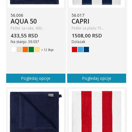
56.006
56.017
AQUA 50
CAPRI
Peškir za ruke, 400…
Peškir za plažu 75…
433,55 RSD
1508,00 RSD
Na stanju: 39.037
Dolazak
+ 12 Boje
Pogledaj opcije
Pogledaj opcije