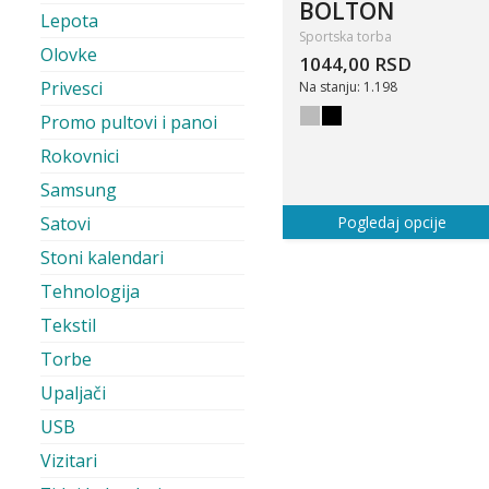
BOLTON
Lepota
Sportska torba
Olovke
1044,00 RSD
Privesci
Na stanju: 1.198
Promo pultovi i panoi
Rokovnici
Samsung
Satovi
Pogledaj opcije
Stoni kalendari
Tehnologija
Tekstil
Torbe
Upaljači
USB
Vizitari