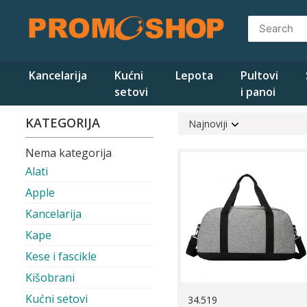
Skip
to
content
Kancelarija
Kućni
Lepota
Pultovi
setovi
i panoi
KATEGORIJA
Najnoviji
Nema kategorija
Alati
Apple
Kancelarija
Kape
Kese i fascikle
Kišobrani
Kućni setovi
34.519