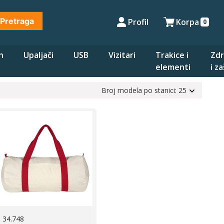
Pretraga
Profil
Korpa
0
n
Upaljači
USB
Vizitari
Trakice i
Zdr
elementi
i z
Broj modela po stanici: 25
34.748