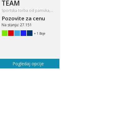
TEAM
Sportska torba od pamuka,…
Pozovite za cenu
Na stanju: 27.151
+ 1 Boje
Pogledaj opcije