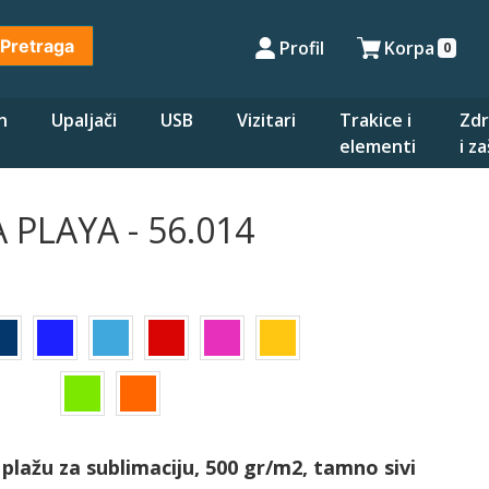
Pretraga
Profil
Korpa
0
n
Upaljači
USB
Vizitari
Trakice i
Zdr
elementi
i z
A PLAYA - 56.014
plažu za sublimaciju, 500 gr/m2, tamno sivi