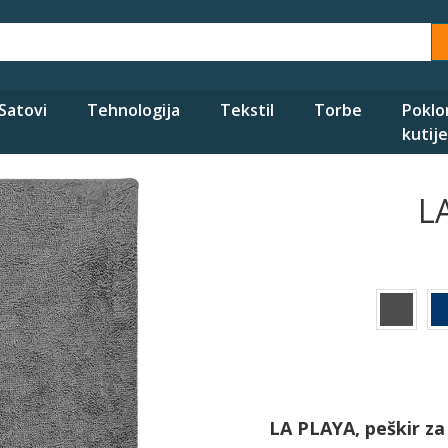
Satovi
Tehnologija
Tekstil
Torbe
Poklo
kutije
L
LA PLAYA, peškir za 