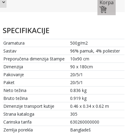
Korpa
SPECIFIKACIJE
Gramatura
500g/m2
Sastav
96% pamuk, 4% poliester
Preporučena dimenzija štampe
10x90 cm
Dimenzija
90 x 180cm
Pakovanje
20/5/1
Paket
20/5/1
Neto težina
0.836 kg
Bruto težina
0.919 kg
Dimenzije transport kutije
0.46 x 0.34 x 0.62 m
Strana kataloga
305
Carinska tarifa
630260000000
Zemlja porekla
Bangladeš