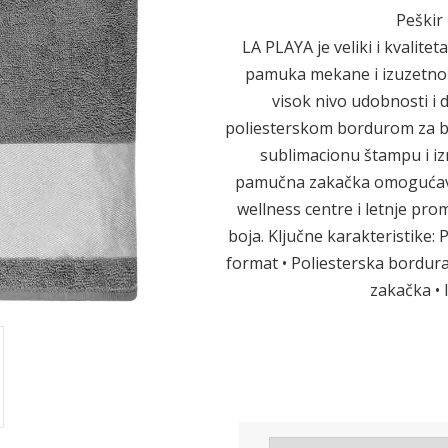
Peškir 
LA PLAYA je veliki i kvalite
pamuka mekane i izuzetno 
Sledeće
visok nivo udobnosti i 
poliesterskom bordurom za bre
sublimacionu štampu i iz
pamučna zakačka omogućava l
wellness centre i letnje pro
boja. Ključne karakteristike: 
format • Poliesterska bordura
zakačka • 