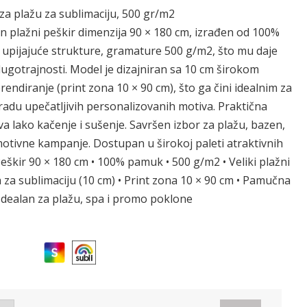
za plažu za sublimaciju, 500 gr/m2
tan plažni peškir dimenzija 90 × 180 cm, izrađen od 100%
upijajuće strukture, gramature 500 g/m2, što mu daje
dugotrajnosti. Model je dizajniran sa 10 cm širokom
ndiranje (print zona 10 × 90 cm), što ga čini idealnim za
radu upečatljivih personalizovanih motiva. Praktična
ako kačenje i sušenje. Savršen izbor za plažu, bazen,
motivne kampanje. Dostupan u širokoj paleti atraktivnih
Peškir 90 × 180 cm • 100% pamuk • 500 g/m2 • Veliki plažni
 za sublimaciju (10 cm) • Print zona 10 × 90 cm • Pamučna
Idealan za plažu, spa i promo poklone