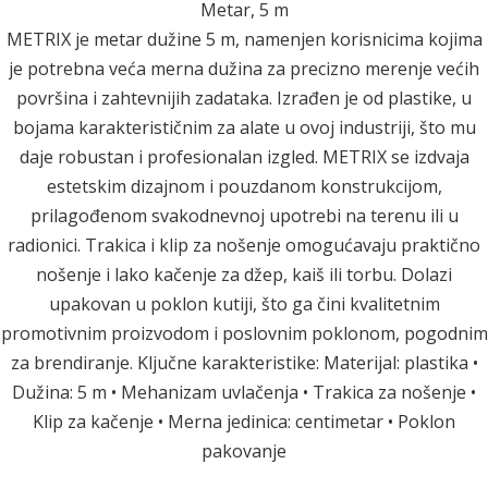
Metar, 5 m
METRIX je metar dužine 5 m, namenjen korisnicima kojima
je potrebna veća merna dužina za precizno merenje većih
površina i zahtevnijih zadataka. Izrađen je od plastike, u
bojama karakterističnim za alate u ovoj industriji, što mu
daje robustan i profesionalan izgled. METRIX se izdvaja
estetskim dizajnom i pouzdanom konstrukcijom,
prilagođenom svakodnevnoj upotrebi na terenu ili u
radionici. Trakica i klip za nošenje omogućavaju praktično
nošenje i lako kačenje za džep, kaiš ili torbu. Dolazi
upakovan u poklon kutiji, što ga čini kvalitetnim
promotivnim proizvodom i poslovnim poklonom, pogodnim
za brendiranje. Ključne karakteristike: Materijal: plastika •
Dužina: 5 m • Mehanizam uvlačenja • Trakica za nošenje •
Klip za kačenje • Merna jedinica: centimetar • Poklon
pakovanje