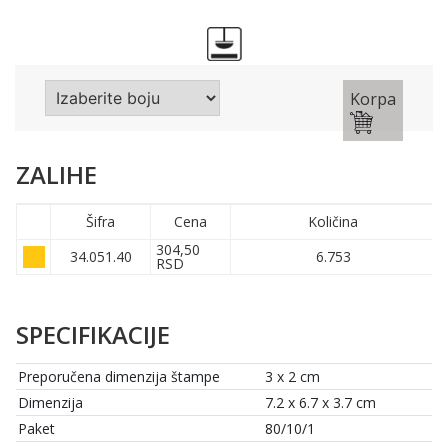
Korpa
ZALIHE
Šifra
Cena
Količina
304,50
34.051.40
6.753
RSD
SPECIFIKACIJE
Preporučena dimenzija štampe
3 x 2 cm
Dimenzija
7.2 x 6.7 x 3.7 cm
Paket
80/10/1