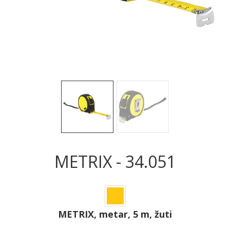
Sledeće
Sled
METRIX - 34.051
METRIX, metar, 5 m, žuti