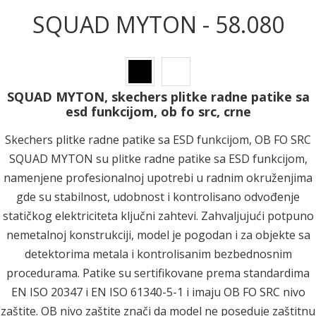
SQUAD MYTON - 58.080
SQUAD MYTON, skechers plitke radne patike sa
esd funkcijom, ob fo src, crne
Skechers plitke radne patike sa ESD funkcijom, OB FO SRC
SQUAD MYTON su plitke radne patike sa ESD funkcijom,
namenjene profesionalnoj upotrebi u radnim okruženjima
gde su stabilnost, udobnost i kontrolisano odvođenje
statičkog elektriciteta ključni zahtevi. Zahvaljujući potpuno
nemetalnoj konstrukciji, model je pogodan i za objekte sa
detektorima metala i kontrolisanim bezbednosnim
procedurama. Patike su sertifikovane prema standardima
EN ISO 20347 i EN ISO 61340-5-1 i imaju OB FO SRC nivo
zaštite. OB nivo zaštite znači da model ne poseduje zaštitnu