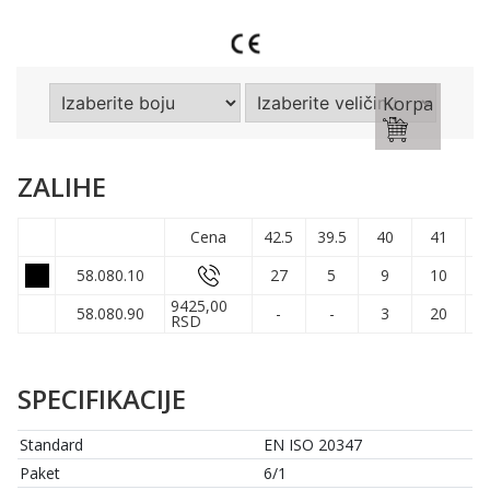
Korpa
ZALIHE
Cena
42.5
39.5
40
41
58.080.10
27
5
9
10
9425,00
58.080.90
-
-
3
20
RSD
SPECIFIKACIJE
Standard
EN ISO 20347
Paket
6/1