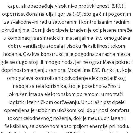
kapu, ali obezbeđuje visok nivo protivkliznosti (SRC) i
otpornost đona na ulja i goriva (FO), što ga čini pogodnim
za svakodnevni rad u zatvorenim i kontrolisanim radnim
okruženjima. Gornji deo cipele izrađen je od pletene mreže
u kombinaciji sa sintetičkim materijalima, što omogućava
dobru ventilaciju stopala i visoku fleksibilnost tokom
hodanja. Ovakva konstrukcija je pogodna za radna mesta
gde se dugo stoji ili mnogo hoda, jer ne ograničava pokret i
doprinosi smanjenju zamora. Model ima ESD funkciju, koja
omogućava kontrolisano odvođenje elektrostatičkog
naboja sa tela korisnika, što je posebno važno u
okruženjima sa elektronskom opremom, u montaži,
logistici i tehničkom održavanju. Unutrašnjost cipele
opremljena je udobnim uloškom koji doprinosi komforu
tokom celodnevnog nošenja, dok je međuđon lagan i
fleksibilan, sa osnovnom apsorpcijom energije pri hodu.