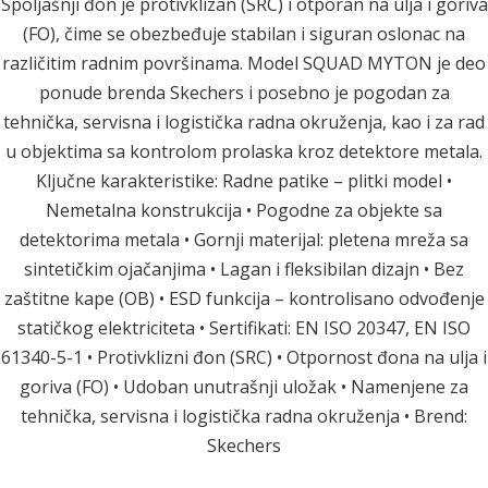
Spoljašnji đon je protivklizan (SRC) i otporan na ulja i goriva
(FO), čime se obezbeđuje stabilan i siguran oslonac na
različitim radnim površinama. Model SQUAD MYTON je deo
ponude brenda Skechers i posebno je pogodan za
tehnička, servisna i logistička radna okruženja, kao i za rad
u objektima sa kontrolom prolaska kroz detektore metala.
Ključne karakteristike: Radne patike – plitki model •
Nemetalna konstrukcija • Pogodne za objekte sa
detektorima metala • Gornji materijal: pletena mreža sa
sintetičkim ojačanjima • Lagan i fleksibilan dizajn • Bez
zaštitne kape (OB) • ESD funkcija – kontrolisano odvođenje
statičkog elektriciteta • Sertifikati: EN ISO 20347, EN ISO
61340-5-1 • Protivklizni đon (SRC) • Otpornost đona na ulja i
goriva (FO) • Udoban unutrašnji uložak • Namenjene za
tehnička, servisna i logistička radna okruženja • Brend:
Skechers