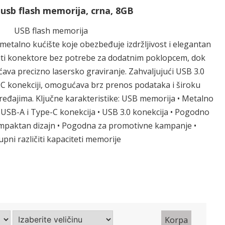
 usb flash memorija, crna, 8GB
USB flash memorija
etalno kućište koje obezbeđuje izdržljivost i elegantan
štiti konektore bez potrebe za dodatnim poklopcem, dok
va precizno lasersko graviranje. Zahvaljujući USB 3.0
e-C konekciji, omogućava brz prenos podataka i široku
uređajima. Ključne karakteristike: USB memorija • Metalno
 • USB-A i Type-C konekcija • USB 3.0 konekcija • Pogodno
ompaktan dizajn • Pogodna za promotivne kampanje •
pni različiti kapaciteti memorije
Korpa