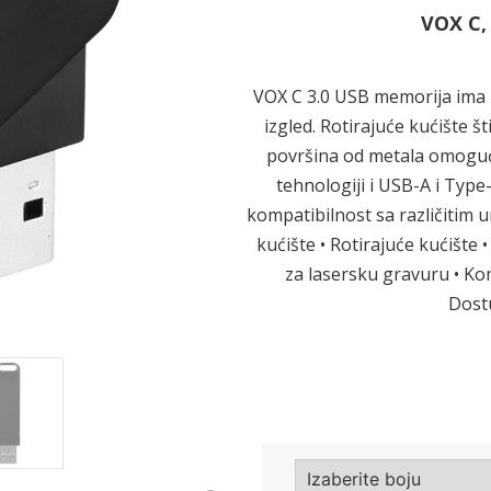
VOX C,
Sledeće
VOX C 3.0 USB memorija ima m
izgled. Rotirajuće kućište 
površina od metala omoguća
tehnologiji i USB-A i Typ
kompatibilnost sa različitim 
kućište • Rotirajuće kućište
za lasersku gravuru • K
Dostu