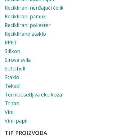
Reciklirani nerđajući čelik
Reciklirani pamuk
Reciklirani poliester
Reciklirano staklo
RPET
Silikon
Sirova svila
Softshell
Staklo
Tekstil
Termoosetljiva eko koža
Tritan
Vinil
Vinil papir
TIP PROIZVODA