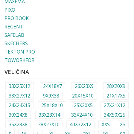
MAXEMA
PIXO
PRO BOOK
REGENT
SAFELAB
SKECHERS
TEKTON PRO
TOWORKFOR
VELIČINA
33X25X12
24X18X7
26X23X9
28X20X9
33X27X12
9X9X38
20X15X10
21X17X5
24X24X15
25X18X10
25X20X5
27X21X12
30X24X8
33X23X14
33X24X10
34X50X25
35X28X8
38X27X10
40X32X12
XXS
XS