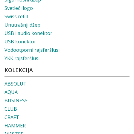
Svetleći logo
Swiss refill
Unutrašnji džep
USB i audio konektor
USB konektor
Vodootporni rajsferšlusi
YKK rajsferšlusi
KOLEKCIJA
ABSOLUT
AQUA
BUSINESS
CLUB
CRAFT
HAMMER