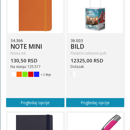
34.366
36.003
NOTE MINI
BILD
Notes A6
Plastični reklamni pult
130,50 RSD
12325,00 RSD
Na stanju: 125.517
Dolazak
+ 2 Boje
Pogledaj opcije
Pogledaj opcije