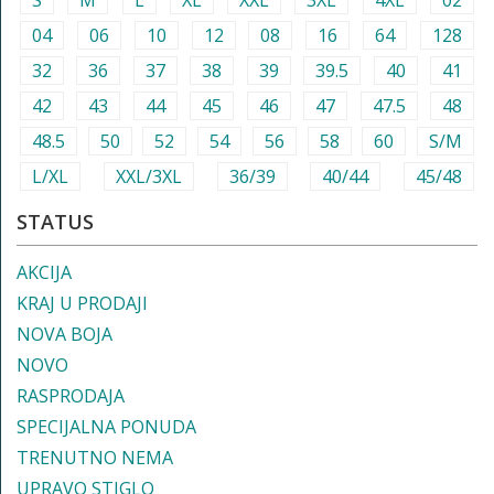
S
M
L
XL
XXL
3XL
4XL
02
04
06
10
12
08
16
64
128
32
36
37
38
39
39.5
40
41
42
43
44
45
46
47
47.5
48
48.5
50
52
54
56
58
60
S/M
L/XL
XXL/3XL
36/39
40/44
45/48
STATUS
AKCIJA
KRAJ U PRODAJI
NOVA BOJA
NOVO
RASPRODAJA
SPECIJALNA PONUDA
TRENUTNO NEMA
UPRAVO STIGLO