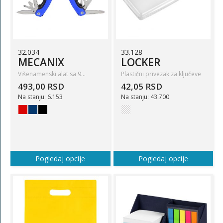
32.034
33.128
MECANIX
LOCKER
Višenamenski alat sa 9…
Plastični privezak za ključeve
493,00 RSD
42,05 RSD
Na stanju: 6.153
Na stanju: 43.700
Pogledaj opcije
Pogledaj opcije