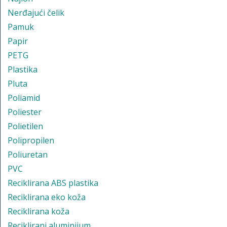
Nerđajući čelik
Pamuk
Papir
PETG
Plastika
Pluta
Poliamid
Poliester
Polietilen
Polipropilen
Poliuretan
PVC
Reciklirana ABS plastika
Reciklirana eko koža
Reciklirana koža
Reciklirani aluminijum