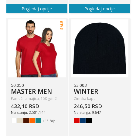
Pogledaj opcije
Pogledaj opcije
SALE
50.050
53.003
MASTER MEN
WINTER
Pamučna majica, 150 g/m2
Zimska kapa
432,10 RSD
246,50 RSD
Na stanju: 2.581.144
Na stanju: 9.647
+ 18 Boje