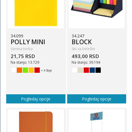
34.099
34.247
POLLY MINI
BLOCK
Varena torba
Set za beleške
21,75 RSD
493,00 RSD
Na stanju: 13.729
Na stanju: 39.194
+ 4 Boje
Pogledaj opcije
Pogledaj opcije