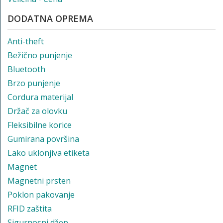
DODATNA OPREMA
Anti-theft
Bežično punjenje
Bluetooth
Brzo punjenje
Cordura materijal
Držač za olovku
Fleksibilne korice
Gumirana površina
Lako uklonjiva etiketa
Magnet
Magnetni prsten
Poklon pakovanje
RFID zaštita
Sigurnosni džep