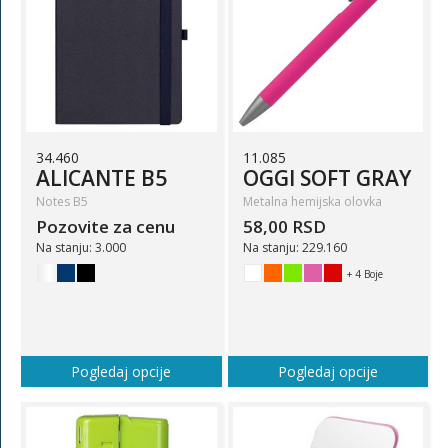
34.460
11.085
ALICANTE B5
OGGI SOFT GRAY
Notes B5
Metalna hemijska olovka
Pozovite za cenu
58,00 RSD
Na stanju: 3.000
Na stanju: 229.160
+ 4 Boje
Pogledaj opcije
Pogledaj opcije