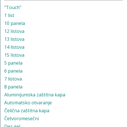
"Touch"
1 list
10 panela
12 listova
13 listova
14 listova
15 listova
5 panela
6 panela
7 listova
8 panela
Aluminijumska zaštitna kapa
Automatsko otvaranje
Čelična zaštitna kapa
Četvoromesečni
Dez gel