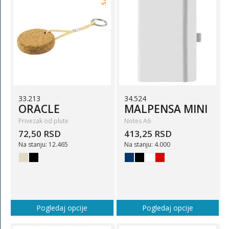
33.213
34.524
ORACLE
MALPENSA MINI
Privezak od plute
Notes A6
72,50 RSD
413,25 RSD
Na stanju: 12.465
Na stanju: 4.000
Pogledaj opcije
Pogledaj opcije