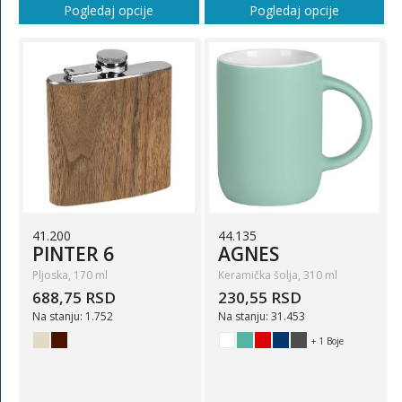
Pogledaj opcije
Pogledaj opcije
41.200
44.135
PINTER 6
AGNES
Pljoska, 170 ml
Keramička šolja, 310 ml
688,75 RSD
230,55 RSD
Na stanju: 1.752
Na stanju: 31.453
+ 1 Boje