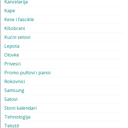
Kancelarija
Kape
Kese i fascikle
Kišobrani
Kućni setovi
Lepota
Olovke
Privesci
Promo pultovi i panoi
Rokovnici
Samsung
Satovi
Stoni kalendari
Tehnologija
Tekstil