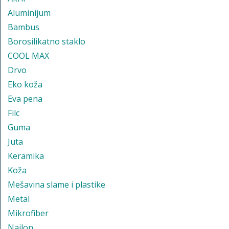
Aluminijum
Bambus
Borosilikatno staklo
COOL MAX
Drvo
Eko koža
Eva pena
Filc
Guma
Juta
Keramika
Koža
Mešavina slame i plastike
Metal
Mikrofiber
Najlon