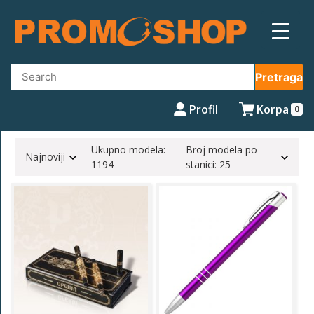
Skip
to
content
Pretraga
Profil
Korpa
0
Ukupno modela:
Broj modela po
Najnoviji
1194
stanici: 25