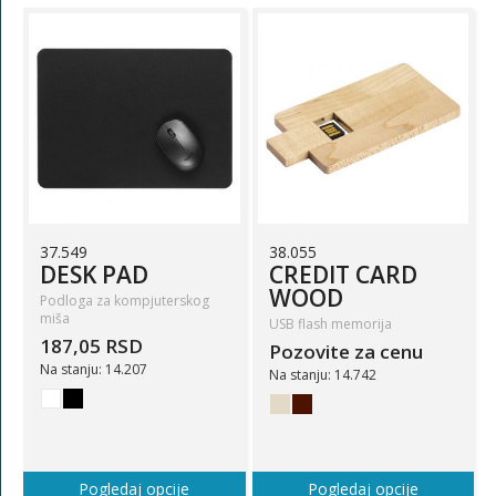
37.549
38.055
DESK PAD
CREDIT CARD
WOOD
Podloga za kompjuterskog
miša
USB flash memorija
187,05 RSD
Pozovite za cenu
Na stanju: 14.207
Na stanju: 14.742
Pogledaj opcije
Pogledaj opcije