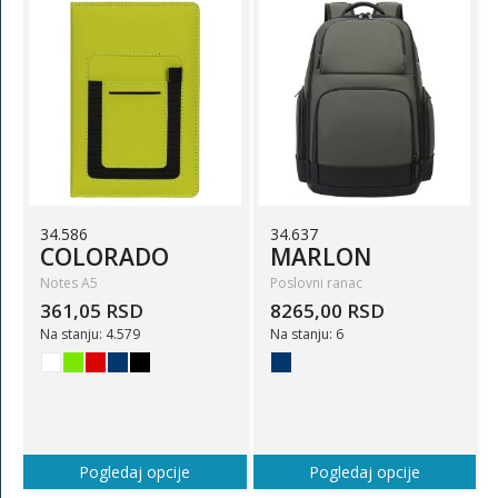
34.586
34.637
COLORADO
MARLON
Notes A5
Poslovni ranac
361,05 RSD
8265,00 RSD
Na stanju: 4.579
Na stanju: 6
Pogledaj opcije
Pogledaj opcije