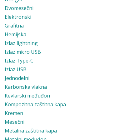
Dvomesečni
Elektronski
Grafitna
Hemijska
Izlaz lightning
Izlaz micro USB
Izlaz Type-C
Izlaz USB
Jednodelni
Karbonska vlakna
Kevlarski međuđon
Kompozitna zaštitna kapa
Kremen
Mesečni
Metalna zaštitna kapa
Metalni međuđon