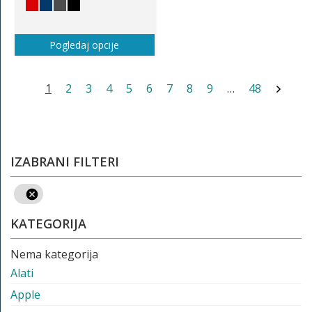
Pogledaj opcije
1
2
3
4
5
6
7
8
9
…
48
IZABRANI FILTERI
KATEGORIJA
Nema kategorija
Alati
Apple