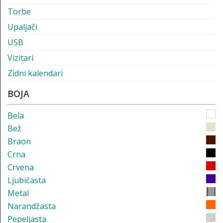
Torbe
Upaljači
USB
Vizitari
Zidni kalendari
BOJA
Bela
Bež
Braon
Crna
Crvena
Ljubičasta
Metal
Narandžasta
Pepeljasta