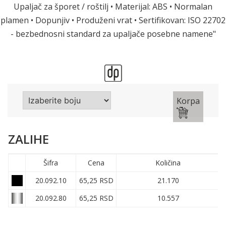
Upaljač za šporet / roštilj • Materijal: ABS • Normalan
plamen • Dopunjiv • Produženi vrat • Sertifikovan: ISO 22702
- bezbednosni standard za upaljače posebne namene"
Korpa
ZALIHE
Šifra
Cena
Količina
20.092.10
65,25 RSD
21.170
20.092.80
65,25 RSD
10.557