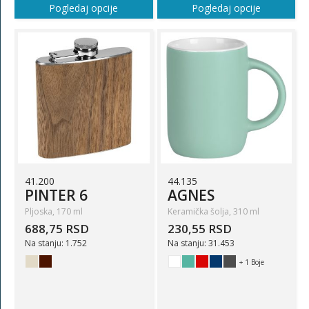
Pogledaj opcije
Pogledaj opcije
41.200
44.135
PINTER 6
AGNES
Pljoska, 170 ml
Keramička šolja, 310 ml
688,75 RSD
230,55 RSD
Na stanju: 1.752
Na stanju: 31.453
+ 1 Boje