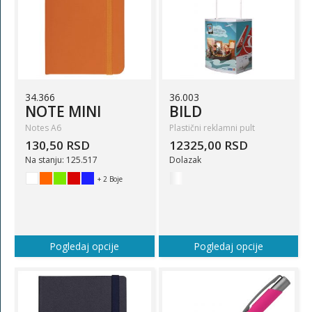
34.366
36.003
NOTE MINI
BILD
Notes A6
Plastični reklamni pult
130,50 RSD
12325,00 RSD
Na stanju: 125.517
Dolazak
+ 2 Boje
Pogledaj opcije
Pogledaj opcije