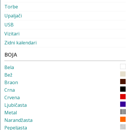
Torbe
Upaljači
USB
Vizitari
Zidni kalendari
BOJA
Bela
Bež
Braon
Crna
Crvena
Ljubičasta
Metal
Narandžasta
Pepeljasta