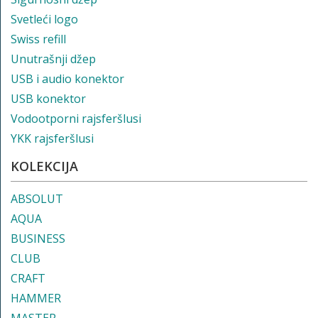
Svetleći logo
Swiss refill
Unutrašnji džep
USB i audio konektor
USB konektor
Vodootporni rajsferšlusi
YKK rajsferšlusi
KOLEKCIJA
ABSOLUT
AQUA
BUSINESS
CLUB
CRAFT
HAMMER