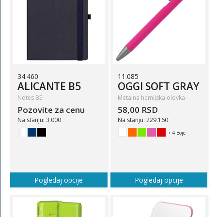
34.460
11.085
ALICANTE B5
OGGI SOFT GRAY
Notes B5
Metalna hemijska olovka
Pozovite za cenu
58,00 RSD
Na stanju: 3.000
Na stanju: 229.160
+ 4 Boje
Pogledaj opcije
Pogledaj opcije