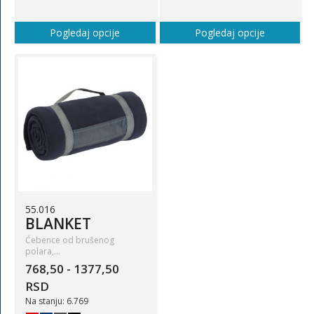
Pogledaj opcije
Pogledaj opcije
55.016
BLANKET
Ćebence od brušenog
polara,…
768,50 - 1377,50
RSD
Na stanju: 6.769