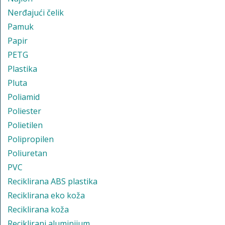
Nerđajući čelik
Pamuk
Papir
PETG
Plastika
Pluta
Poliamid
Poliester
Polietilen
Polipropilen
Poliuretan
PVC
Reciklirana ABS plastika
Reciklirana eko koža
Reciklirana koža
Reciklirani aluminijum