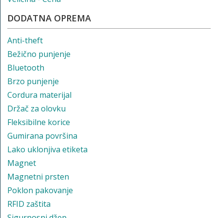
DODATNA OPREMA
Anti-theft
Bežično punjenje
Bluetooth
Brzo punjenje
Cordura materijal
Držač za olovku
Fleksibilne korice
Gumirana površina
Lako uklonjiva etiketa
Magnet
Magnetni prsten
Poklon pakovanje
RFID zaštita
Sigurnosni džep