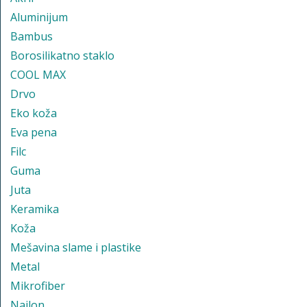
Aluminijum
Bambus
Borosilikatno staklo
COOL MAX
Drvo
Eko koža
Eva pena
Filc
Guma
Juta
Keramika
Koža
Mešavina slame i plastike
Metal
Mikrofiber
Najlon