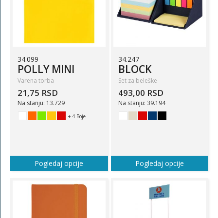
34.099
34.247
POLLY MINI
BLOCK
Varena torba
Set za beleške
21,75 RSD
493,00 RSD
Na stanju: 13.729
Na stanju: 39.194
+ 4 Boje
Pogledaj opcije
Pogledaj opcije