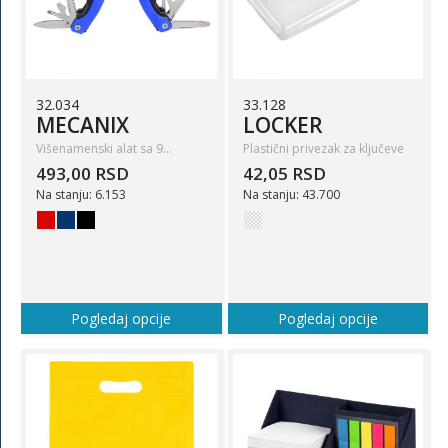
32.034
33.128
MECANIX
LOCKER
Višenamenski alat sa 9…
Plastični privezak za ključeve
493,00 RSD
42,05 RSD
Na stanju: 6.153
Na stanju: 43.700
Pogledaj opcije
Pogledaj opcije