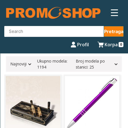
Skip
to
content
Pretraga
Profil
Korpa
0
Ukupno modela:
Broj modela po
Najnoviji
1194
stanici: 25