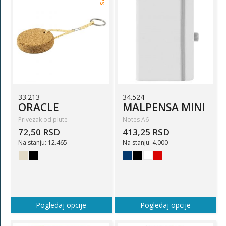
33.213
34.524
ORACLE
MALPENSA MINI
Privezak od plute
Notes A6
72,50 RSD
413,25 RSD
Na stanju: 12.465
Na stanju: 4.000
Pogledaj opcije
Pogledaj opcije