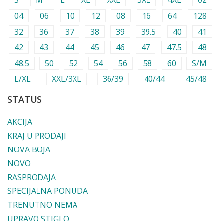
S
M
L
XL
XXL
3XL
4XL
02
04
06
10
12
08
16
64
128
32
36
37
38
39
39.5
40
41
42
43
44
45
46
47
47.5
48
48.5
50
52
54
56
58
60
S/M
L/XL
XXL/3XL
36/39
40/44
45/48
STATUS
AKCIJA
KRAJ U PRODAJI
NOVA BOJA
NOVO
RASPRODAJA
SPECIJALNA PONUDA
TRENUTNO NEMA
UPRAVO STIGLO