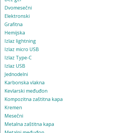
Dvomesečni
Elektronski
Grafitna
Hemijska
Izlaz lightning
Izlaz micro USB
Izlaz Type-C
Izlaz USB
Jednodelni
Karbonska vlakna
Kevlarski međuđon
Kompozitna zaštitna kapa
Kremen
Mesečni
Metalna zaštitna kapa
Metalni međuđon