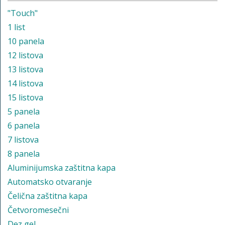
"Touch"
1 list
10 panela
12 listova
13 listova
14 listova
15 listova
5 panela
6 panela
7 listova
8 panela
Aluminijumska zaštitna kapa
Automatsko otvaranje
Čelična zaštitna kapa
Četvoromesečni
Dez gel