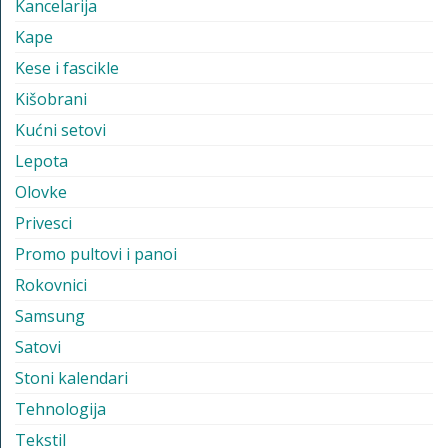
Kancelarija
Kape
Kese i fascikle
Kišobrani
Kućni setovi
Lepota
Olovke
Privesci
Promo pultovi i panoi
Rokovnici
Samsung
Satovi
Stoni kalendari
Tehnologija
Tekstil