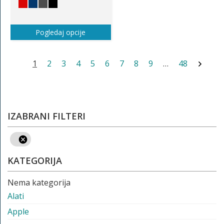
Pogledaj opcije
1
2
3
4
5
6
7
8
9
…
48
IZABRANI FILTERI
KATEGORIJA
Nema kategorija
Alati
Apple