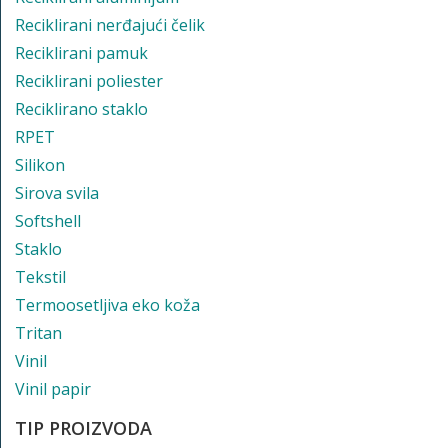
Reciklirani nerđajući čelik
Reciklirani pamuk
Reciklirani poliester
Reciklirano staklo
RPET
Silikon
Sirova svila
Softshell
Staklo
Tekstil
Termoosetljiva eko koža
Tritan
Vinil
Vinil papir
TIP PROIZVODA