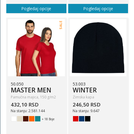
Pogledaj opcije
Pogledaj opcije
SALE
50.050
53.003
MASTER MEN
WINTER
Pamučna majica, 150 g/m2
Zimska kapa
432,10 RSD
246,50 RSD
Na stanju: 2.581.144
Na stanju: 9.647
+ 18 Boje