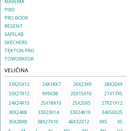
MAXEMA
PIXO
PRO BOOK
REGENT
SAFELAB
SKECHERS
TEKTON PRO
TOWORKFOR
VELIČINA
33X25X12
24X18X7
26X23X9
28X20X9
33X27X12
9X9X38
20X15X10
21X17X5
24X24X15
25X18X10
25X20X5
27X21X12
30X24X8
33X23X14
33X24X10
34X50X25
35X28X8
38X27X10
40X32X12
XXS
XS