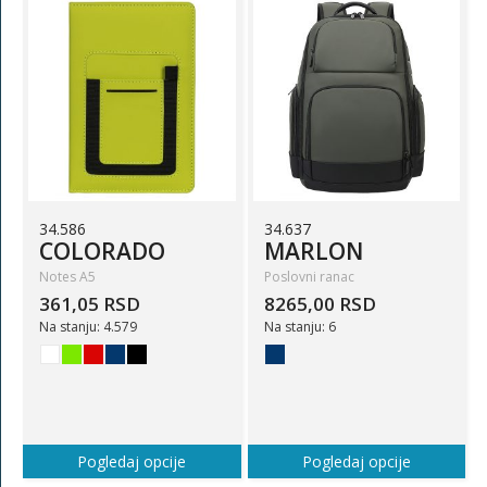
34.586
34.637
COLORADO
MARLON
Notes A5
Poslovni ranac
361,05 RSD
8265,00 RSD
Na stanju: 4.579
Na stanju: 6
Pogledaj opcije
Pogledaj opcije