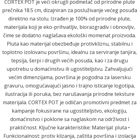
CORTEX POT je veći okrugli podmetač od prirodne plute
prečnika 18.5 cm, dizajniran za posluživanje većeg posuđa
direktno na stolu. Izrađen je 100% od prirodne plute,
materijala koji je eko-prihvatljiv, biorazgradiv i obnovljiv,
čime se dodatno naglašava ekološki momenat proizvoda.
Pluta kao materijal obezbeđuje protivkliznu, stabilnu i
toplotno izolovanu površinu, idealnu za serviranje tanjira,
tepsija, šerpi i drugih većih posuda, kao i za drugu
upotrebu u domaćinstvu ili ugostiteljstvu. Zahvaljujući
većim dimenzijama, površina je pogodna za lasersku
gravuru, omogućavajući jasno i trajno isticanje logotipa,
ilustracija ili poruka, bez narušavanja prirodne teksture
materijala. CORTEX POT je odličan promotivni predmet za
kampanje fokusirane na ugostiteljstvo, ekologiju,
domaćinstvo i poklone sa naglaskom na održivost i
praktičnost. Ključne karakteristike: Materijal: pluta •
Funkcionalnost: protiv klizanja, zaštita površina i izolacija