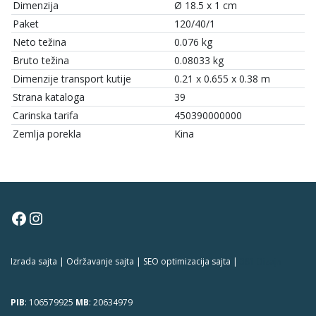
Dimenzija
Ø 18.5 x 1 cm
Paket
120/40/1
Neto težina
0.076 kg
Bruto težina
0.08033 kg
Dimenzije transport kutije
0.21 x 0.655 x 0.38 m
Strana kataloga
39
Carinska tarifa
450390000000
Zemlja porekla
Kina
Facebook
Instagram
Izrada sajta | Održavanje sajta | SEO optimizacija sajta |
381 Dizajn
PIB
: 106579925
MB
: 20634979