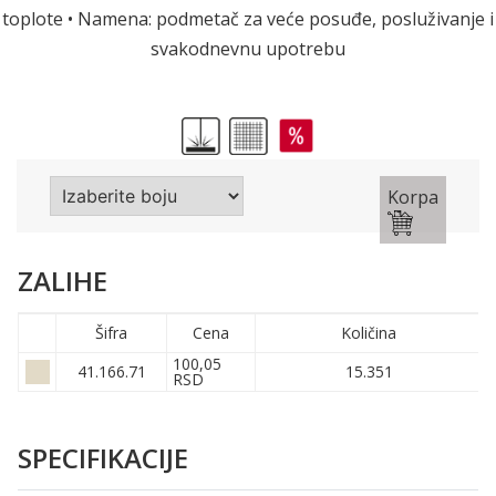
toplote • Namena: podmetač za veće posuđe, posluživanje i
svakodnevnu upotrebu
Korpa
ZALIHE
Šifra
Cena
Količina
100,05
41.166.71
15.351
RSD
SPECIFIKACIJE