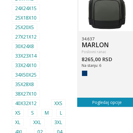
24X24X15
25X18X10
25X20X5
27X21X12
34.637
MARLON
30X24X8
Poslovni ranac
33X23X14
8265,00 RSD
33X24X10
Na stanju: 6
34X50X25
35X28X8
38X27X10
Pogledaj opcije
40X32X12
XXS
XS
S
M
L
XL
XXL
3XL
4XL
02
04