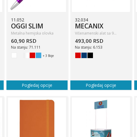
11.052
32.034
OGGI SLIM
MECANIX
Metalna hemijska olovka
Višenamenski alat sa 9…
60,90 RSD
493,00 RSD
Na stanju: 71.111
Na stanju: 6.153
+ 3 Boje
Pogledaj opcije
Pogledaj opcije