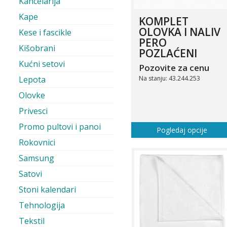
Kancelarija
Kape
KOMPLET
OLOVKA I NALIV
Kese i fascikle
PERO
Kišobrani
POZLAĆENI
Kućni setovi
Pozovite za cenu
Na stanju: 43.244.253
Lepota
Olovke
Privesci
Promo pultovi i panoi
Pogledaj opcije
Rokovnici
Samsung
Satovi
Stoni kalendari
Tehnologija
Tekstil