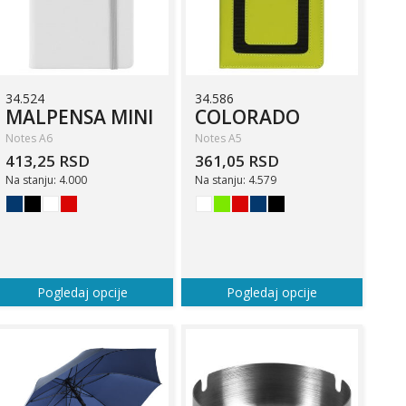
34.524
34.586
MALPENSA MINI
COLORADO
Notes A6
Notes A5
413,25 RSD
361,05 RSD
Na stanju: 4.000
Na stanju: 4.579
Pogledaj opcije
Pogledaj opcije