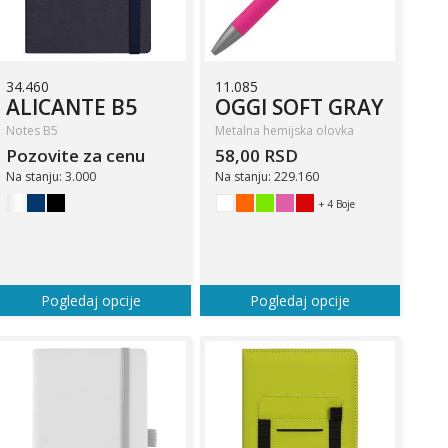
34.460
11.085
ALICANTE B5
OGGI SOFT GRAY
Notes B5
Metalna hemijska olovka
Pozovite za cenu
58,00 RSD
Na stanju: 3.000
Na stanju: 229.160
+ 4 Boje
Pogledaj opcije
Pogledaj opcije