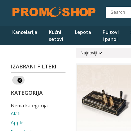
Skip
to
content
Kancelarija
Kućni
Lepota
Pultovi
setovi
i panoi
Najnoviji
IZABRANI FILTERI
KATEGORIJA
Nema kategorija
Alati
Apple