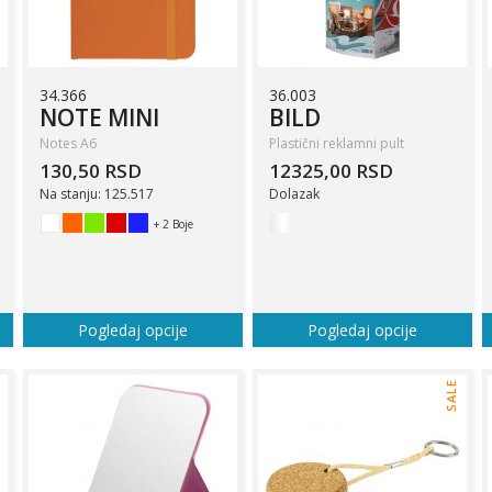
34.366
36.003
NOTE MINI
BILD
Notes A6
Plastični reklamni pult
130,50 RSD
12325,00 RSD
Na stanju: 125.517
Dolazak
+ 2 Boje
Pogledaj opcije
Pogledaj opcije
SALE