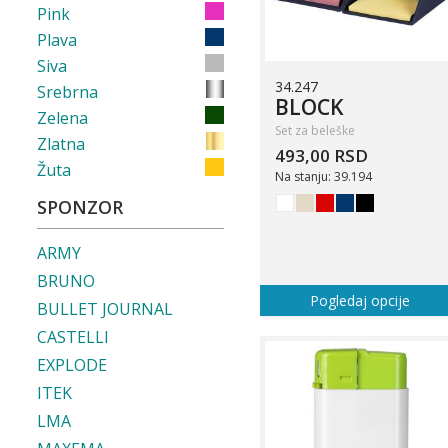
Pink
Plava
Siva
34.247
Srebrna
BLOCK
Zelena
Set za beleške
Zlatna
493,00 RSD
Žuta
Na stanju: 39.194
SPONZOR
ARMY
BRUNO
Pogledaj opcije
BULLET JOURNAL
CASTELLI
EXPLODE
ITEK
LMA