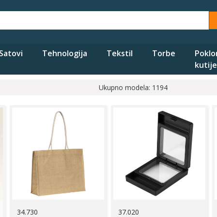
Satovi
Tehnologija
Tekstil
Torbe
Poklo
kutije
Ukupno modela: 1194
34.730
37.020