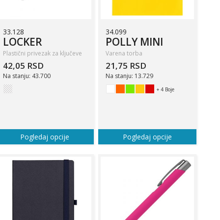
33.128
34.099
LOCKER
POLLY MINI
Plastični privezak za ključeve
Varena torba
42,05 RSD
21,75 RSD
Na stanju: 43.700
Na stanju: 13.729
+ 4 Boje
Pogledaj opcije
Pogledaj opcije