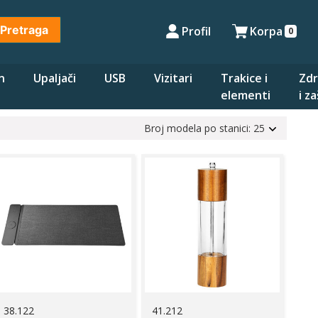
Pretraga
Profil
Korpa
0
n
Upaljači
USB
Vizitari
Trakice i
Zdr
elementi
i z
Broj modela po stanici: 25
38.122
41.212