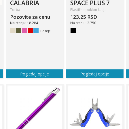
CALABRIA
SPACE PLUS 7
Torba
Plastična poklon kutija
Pozovite za cenu
123,25 RSD
Na stanju: 18.284
Na stanju: 2.750
+ 2 Boje
Pogledaj opcije
Pogledaj opcije