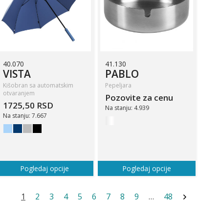
40.070
41.130
VISTA
PABLO
Kišobran sa automatskim
Pepeljara
otvaranjem
Pozovite za cenu
1725,50 RSD
Na stanju: 4.939
Na stanju: 7.667
Pogledaj opcije
Pogledaj opcije
1
2
3
4
5
6
7
8
9
…
48