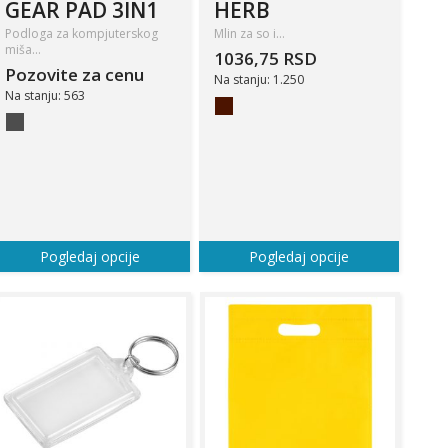
GEAR PAD 3IN1
HERB
Podloga za kompjuterskog
Mlin za so i…
miša…
1036,75 RSD
Pozovite za cenu
Na stanju: 1.250
Na stanju: 563
Pogledaj opcije
Pogledaj opcije