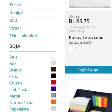
Torbe
Upaljači
56.022
USB
BLISS 75
Peškir pogodan za
Vizitari
sublimaciju,…
Zidni kalendari
Pozovite za cenu
Na stanju: 3.025
BOJA
Bela
Bež
Braon
Pogledaj opcije
Crna
Crvena
Ljubičasta
Metal
Narandžasta
Pepeljasta