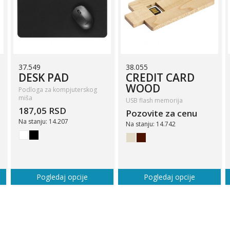
37.549
38.055
DESK PAD
CREDIT CARD
WOOD
Podloga za kompjuterskog
miša
USB flash memorija
187,05 RSD
Pozovite za cenu
Na stanju: 14.207
Na stanju: 14.742
Pogledaj opcije
Pogledaj opcije