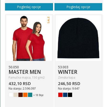
Pogledaj opcije
Pogledaj opcije
SALE
50.050
53.003
MASTER MEN
WINTER
Pamučna majica, 150 g/m2
Zimska kapa
432,10 RSD
246,50 RSD
Na stanju: 2.596.097
Na stanju: 9.647
+ 18 Boje