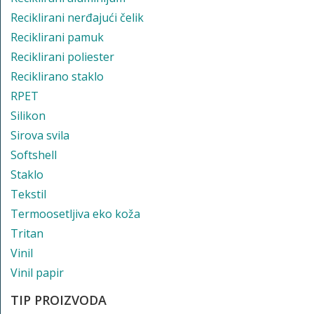
Reciklirani nerđajući čelik
Reciklirani pamuk
Reciklirani poliester
Reciklirano staklo
RPET
Silikon
Sirova svila
Softshell
Staklo
Tekstil
Termoosetljiva eko koža
Tritan
Vinil
Vinil papir
TIP PROIZVODA