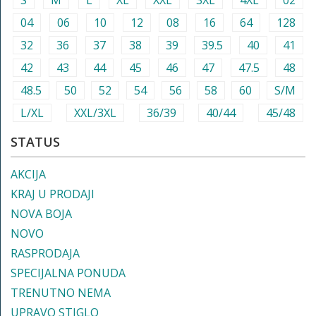
S
M
L
XL
XXL
3XL
4XL
02
04
06
10
12
08
16
64
128
32
36
37
38
39
39.5
40
41
42
43
44
45
46
47
47.5
48
48.5
50
52
54
56
58
60
S/M
L/XL
XXL/3XL
36/39
40/44
45/48
STATUS
AKCIJA
KRAJ U PRODAJI
NOVA BOJA
NOVO
RASPRODAJA
SPECIJALNA PONUDA
TRENUTNO NEMA
UPRAVO STIGLO