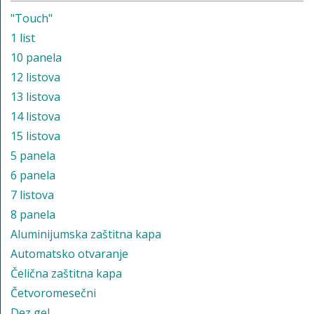
"Touch"
1 list
10 panela
12 listova
13 listova
14 listova
15 listova
5 panela
6 panela
7 listova
8 panela
Aluminijumska zaštitna kapa
Automatsko otvaranje
Čelična zaštitna kapa
Četvoromesečni
Dez gel