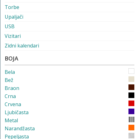
Torbe
Upaljači
USB
Vizitari
Zidni kalendari
BOJA
Bela
Bež
Braon
Crna
Crvena
Ljubičasta
Metal
Narandžasta
Pepeljasta