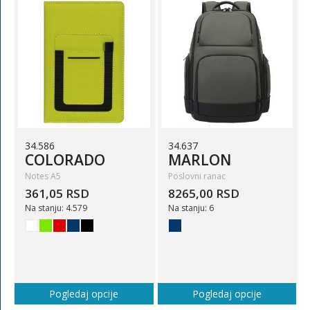
34.586
34.637
COLORADO
MARLON
Notes A5
Poslovni ranac
361,05 RSD
8265,00 RSD
Na stanju: 4.579
Na stanju: 6
Pogledaj opcije
Pogledaj opcije