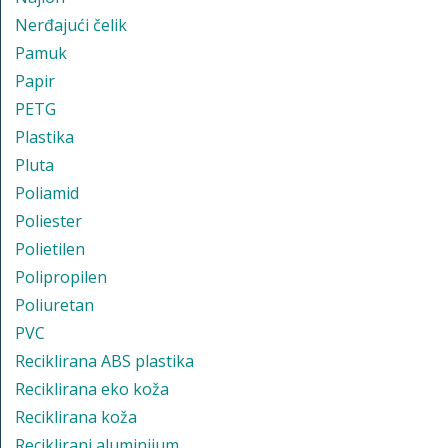
Nerđajući čelik
Pamuk
Papir
PETG
Plastika
Pluta
Poliamid
Poliester
Polietilen
Polipropilen
Poliuretan
PVC
Reciklirana ABS plastika
Reciklirana eko koža
Reciklirana koža
Reciklirani aluminijum