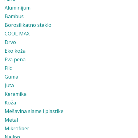
Aluminijum
Bambus
Borosilikatno staklo
COOL MAX
Drvo
Eko koža
Eva pena
Filc
Guma
Juta
Keramika
Koža
Mešavina slame i plastike
Metal
Mikrofiber
Najlon