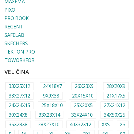
MAXEMA
PIXO
PRO BOOK
REGENT
SAFELAB
SKECHERS
TEKTON PRO
TOWORKFOR
VELIČINA
33X25X12
24X18X7
26X23X9
28X20X9
33X27X12
9X9X38
20X15X10
21X17X5
24X24X15
25X18X10
25X20X5
27X21X12
30X24X8
33X23X14
33X24X10
34X50X25
35X28X8
38X27X10
40X32X12
XXS
XS