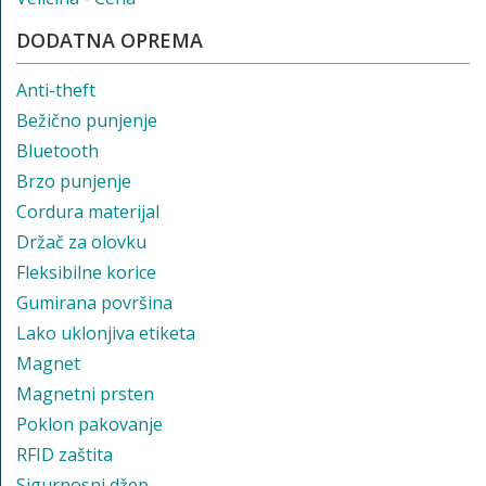
DODATNA OPREMA
Anti-theft
Bežično punjenje
Bluetooth
Brzo punjenje
Cordura materijal
Držač za olovku
Fleksibilne korice
Gumirana površina
Lako uklonjiva etiketa
Magnet
Magnetni prsten
Poklon pakovanje
RFID zaštita
Sigurnosni džep