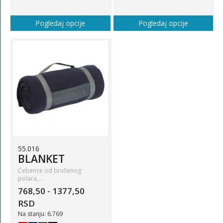
Pogledaj opcije
Pogledaj opcije
55.016
BLANKET
Ćebence od brušenog
polara,…
768,50 - 1377,50
RSD
Na stanju: 6.769