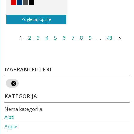
Pogledaj opcije
1
2
3
4
5
6
7
8
9
…
48
IZABRANI FILTERI
KATEGORIJA
Nema kategorija
Alati
Apple