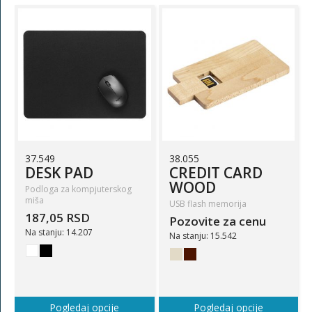
37.549
38.055
DESK PAD
CREDIT CARD
WOOD
Podloga za kompjuterskog
miša
USB flash memorija
187,05 RSD
Pozovite za cenu
Na stanju: 14.207
Na stanju: 15.542
Pogledaj opcije
Pogledaj opcije