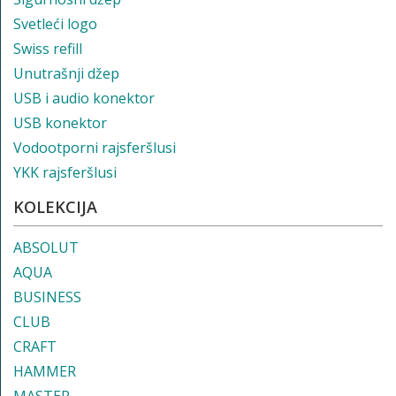
Svetleći logo
Swiss refill
Unutrašnji džep
USB i audio konektor
USB konektor
Vodootporni rajsferšlusi
YKK rajsferšlusi
KOLEKCIJA
ABSOLUT
AQUA
BUSINESS
CLUB
CRAFT
HAMMER