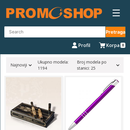
Skip
to
content
Pretraga
Profil
Korpa
0
Ukupno modela:
Broj modela po
Najnoviji
1194
stanici: 25