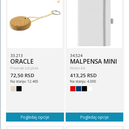
33.213
34.524
ORACLE
MALPENSA MINI
Privezak od plute
Notes A6
72,50 RSD
413,25 RSD
Na stanju: 12.465
Na stanju: 4.000
Pogledaj opcije
Pogledaj opcije