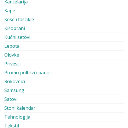
Kancelarija
Kape
Kese i fascikle
Kišobrani
Kućni setovi
Lepota
Olovke
Privesci
Promo pultovi i panoi
Rokovnici
Samsung
Satovi
Stoni kalendari
Tehnologija
Tekstil