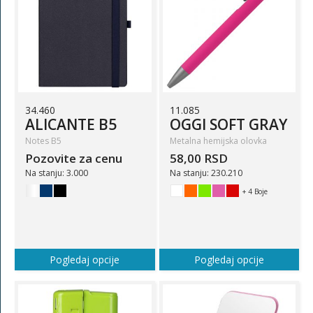
34.460
11.085
ALICANTE B5
OGGI SOFT GRAY
Notes B5
Metalna hemijska olovka
Pozovite za cenu
58,00 RSD
Na stanju: 3.000
Na stanju: 230.210
+ 4 Boje
Pogledaj opcije
Pogledaj opcije