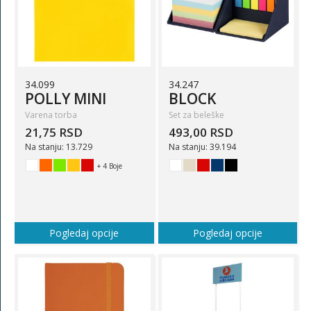
34.099
34.247
POLLY MINI
BLOCK
Varena torba
Set za beleške
21,75 RSD
493,00 RSD
Na stanju: 13.729
Na stanju: 39.194
+ 4 Boje
Pogledaj opcije
Pogledaj opcije