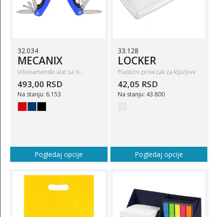
32.034
33.128
MECANIX
LOCKER
Višenamenski alat sa 9…
Plastični privezak za ključeve
493,00 RSD
42,05 RSD
Na stanju: 6.153
Na stanju: 43.800
Pogledaj opcije
Pogledaj opcije