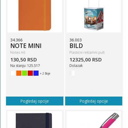
34.366
36.003
NOTE MINI
BILD
Notes A6
Plastični reklamni pult
130,50 RSD
12325,00 RSD
Na stanju: 125.517
Dolazak
+ 2 Boje
Pogledaj opcije
Pogledaj opcije