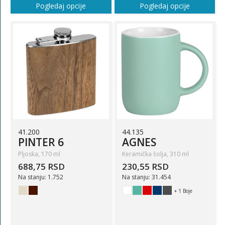
Pogledaj opcije
Pogledaj opcije
41.200
44.135
PINTER 6
AGNES
Pljoska, 170 ml
Keramička šolja, 310 ml
688,75 RSD
230,55 RSD
Na stanju: 1.752
Na stanju: 31.454
+ 1 Boje