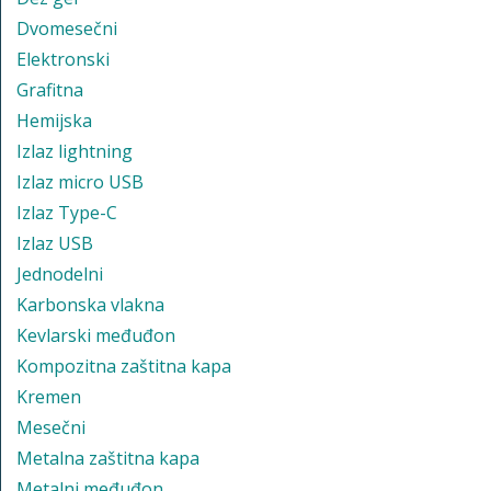
Dvomesečni
Elektronski
Grafitna
Hemijska
Izlaz lightning
Izlaz micro USB
Izlaz Type-C
Izlaz USB
Jednodelni
Karbonska vlakna
Kevlarski međuđon
Kompozitna zaštitna kapa
Kremen
Mesečni
Metalna zaštitna kapa
Metalni međuđon