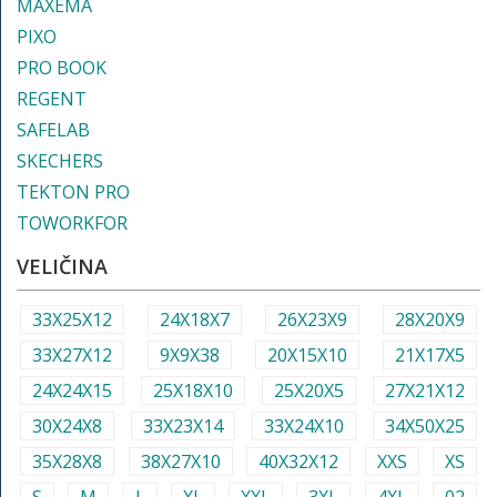
MAXEMA
PIXO
PRO BOOK
REGENT
SAFELAB
SKECHERS
TEKTON PRO
TOWORKFOR
VELIČINA
33X25X12
24X18X7
26X23X9
28X20X9
33X27X12
9X9X38
20X15X10
21X17X5
24X24X15
25X18X10
25X20X5
27X21X12
30X24X8
33X23X14
33X24X10
34X50X25
35X28X8
38X27X10
40X32X12
XXS
XS