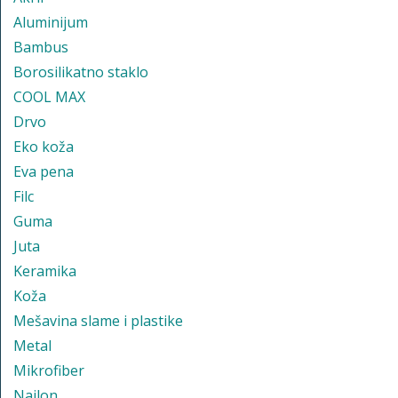
Aluminijum
Bambus
Borosilikatno staklo
COOL MAX
Drvo
Eko koža
Eva pena
Filc
Guma
Juta
Keramika
Koža
Mešavina slame i plastike
Metal
Mikrofiber
Najlon