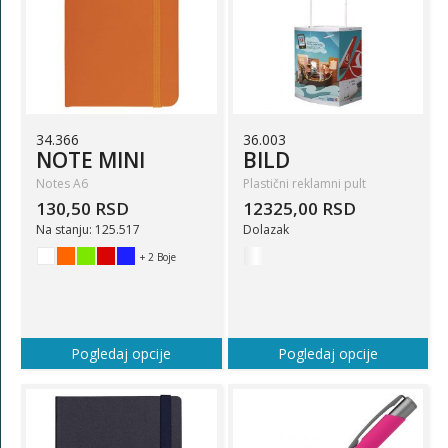
34.366
36.003
NOTE MINI
BILD
Notes A6
Plastični reklamni pult
130,50 RSD
12325,00 RSD
Na stanju: 125.517
Dolazak
+ 2 Boje
Pogledaj opcije
Pogledaj opcije