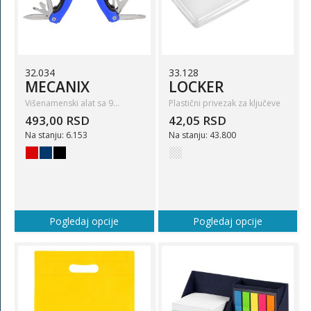
32.034
33.128
MECANIX
LOCKER
Višenamenski alat sa 9…
Plastični privezak za ključeve
493,00 RSD
42,05 RSD
Na stanju: 6.153
Na stanju: 43.800
Pogledaj opcije
Pogledaj opcije