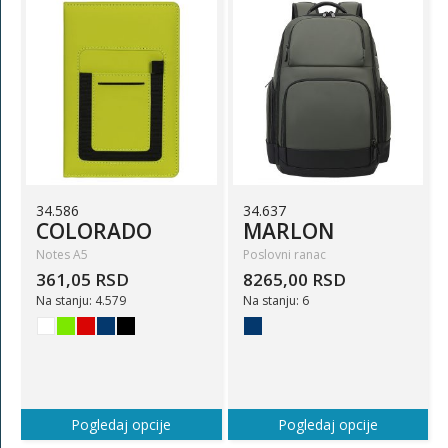
34.586
34.637
COLORADO
MARLON
Notes A5
Poslovni ranac
361,05 RSD
8265,00 RSD
Na stanju: 4.579
Na stanju: 6
Pogledaj opcije
Pogledaj opcije