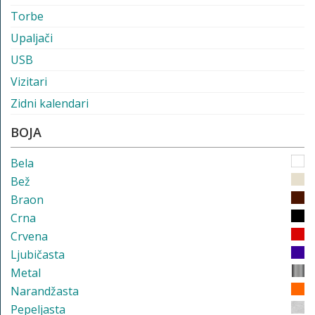
Torbe
Upaljači
USB
Vizitari
Zidni kalendari
BOJA
Bela
Bež
Braon
Crna
Crvena
Ljubičasta
Metal
Narandžasta
Pepeljasta