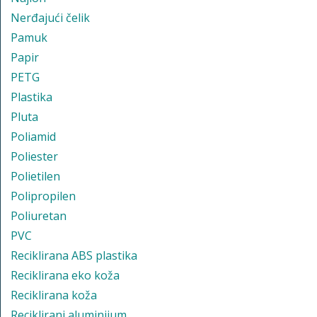
Nerđajući čelik
Pamuk
Papir
PETG
Plastika
Pluta
Poliamid
Poliester
Polietilen
Polipropilen
Poliuretan
PVC
Reciklirana ABS plastika
Reciklirana eko koža
Reciklirana koža
Reciklirani aluminijum