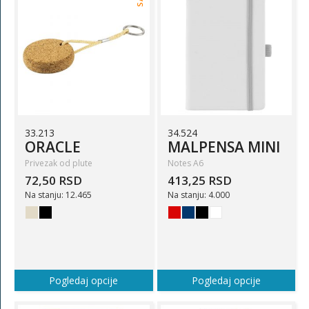
33.213
34.524
ORACLE
MALPENSA MINI
Privezak od plute
Notes A6
72,50 RSD
413,25 RSD
Na stanju: 12.465
Na stanju: 4.000
Pogledaj opcije
Pogledaj opcije