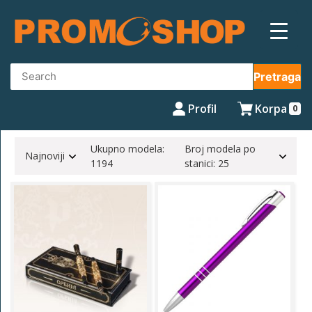
Skip
to
content
Pretraga
Profil
Korpa
0
Ukupno modela:
Broj modela po
Najnoviji
1194
stanici: 25