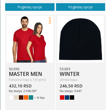
Pogledaj opcije
Pogledaj opcije
SALE
50.050
53.003
MASTER MEN
WINTER
Pamučna majica, 150 g/m2
Zimska kapa
432,10 RSD
246,50 RSD
Na stanju: 2.596.097
Na stanju: 9.647
+ 18 Boje