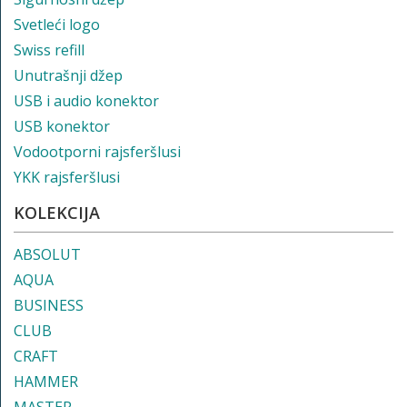
Svetleći logo
Swiss refill
Unutrašnji džep
USB i audio konektor
USB konektor
Vodootporni rajsferšlusi
YKK rajsferšlusi
KOLEKCIJA
ABSOLUT
AQUA
BUSINESS
CLUB
CRAFT
HAMMER