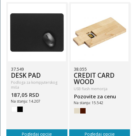
37.549
38.055
DESK PAD
CREDIT CARD
WOOD
Podloga za kompjuterskog
miša
USB flash memorija
187,05 RSD
Pozovite za cenu
Na stanju: 14.207
Na stanju: 15.542
Pogledaj opcije
Pogledaj opcije