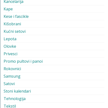
Kancelarija
Kape
Kese i fascikle
Kišobrani
Kućni setovi
Lepota
Olovke
Privesci
Promo pultovi i panoi
Rokovnici
Samsung
Satovi
Stoni kalendari
Tehnologija
Tekstil