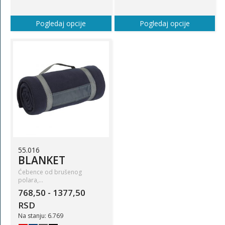
Pogledaj opcije
Pogledaj opcije
55.016
BLANKET
Ćebence od brušenog
polara,…
768,50 - 1377,50
RSD
Na stanju: 6.769