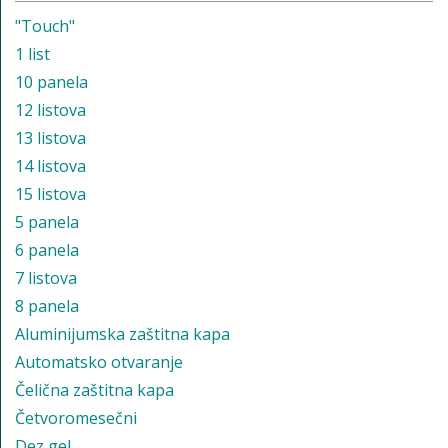
"Touch"
1 list
10 panela
12 listova
13 listova
14 listova
15 listova
5 panela
6 panela
7 listova
8 panela
Aluminijumska zaštitna kapa
Automatsko otvaranje
Čelična zaštitna kapa
Četvoromesečni
Dez gel