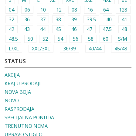
S
M
L
XL
XXL
3XL
4XL
02
04
06
10
12
08
16
64
128
32
36
37
38
39
39.5
40
41
42
43
44
45
46
47
47.5
48
48.5
50
52
54
56
58
60
S/M
L/XL
XXL/3XL
36/39
40/44
45/48
STATUS
AKCIJA
KRAJ U PRODAJI
NOVA BOJA
NOVO
RASPRODAJA
SPECIJALNA PONUDA
TRENUTNO NEMA
UPRAVO STIGLO