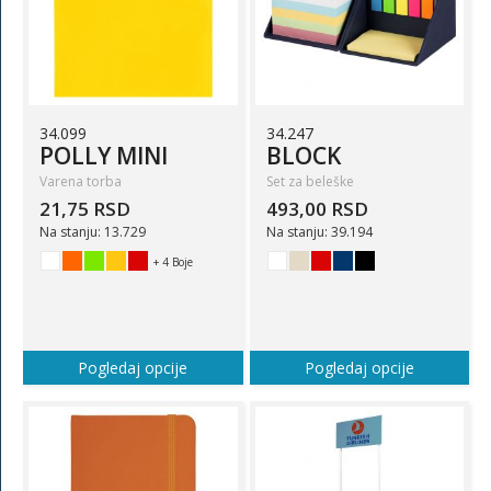
34.099
34.247
POLLY MINI
BLOCK
Varena torba
Set za beleške
21,75 RSD
493,00 RSD
Na stanju: 13.729
Na stanju: 39.194
+ 4 Boje
Pogledaj opcije
Pogledaj opcije