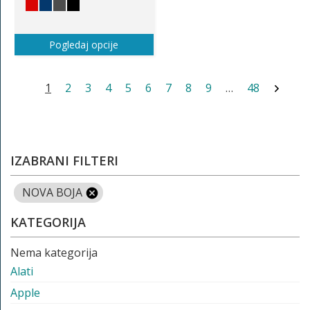
Pogledaj opcije
1
2
3
4
5
6
7
8
9
…
48
IZABRANI FILTERI
NOVA BOJA
KATEGORIJA
Nema kategorija
Alati
Apple