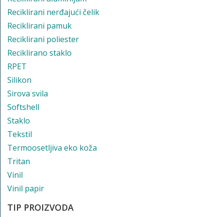
Reciklirani nerđajući čelik
Reciklirani pamuk
Reciklirani poliester
Reciklirano staklo
RPET
Silikon
Sirova svila
Softshell
Staklo
Tekstil
Termoosetljiva eko koža
Tritan
Vinil
Vinil papir
TIP PROIZVODA