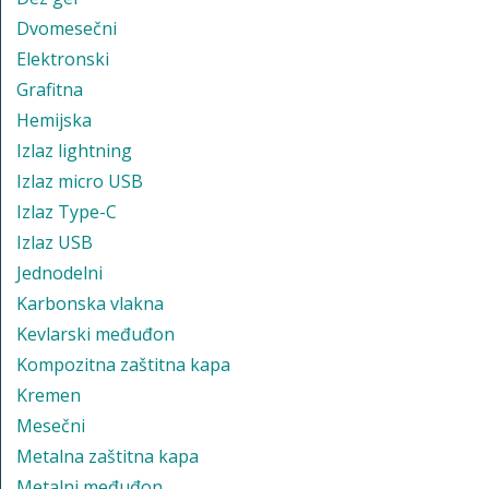
Dvomesečni
Elektronski
Grafitna
Hemijska
Izlaz lightning
Izlaz micro USB
Izlaz Type-C
Izlaz USB
Jednodelni
Karbonska vlakna
Kevlarski međuđon
Kompozitna zaštitna kapa
Kremen
Mesečni
Metalna zaštitna kapa
Metalni međuđon