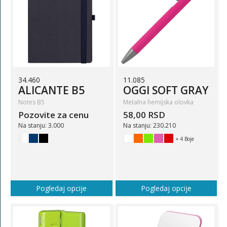
34.460
11.085
ALICANTE B5
OGGI SOFT GRAY
Notes B5
Metalna hemijska olovka
Pozovite za cenu
58,00 RSD
Na stanju: 3.000
Na stanju: 230.210
+ 4 Boje
Pogledaj opcije
Pogledaj opcije