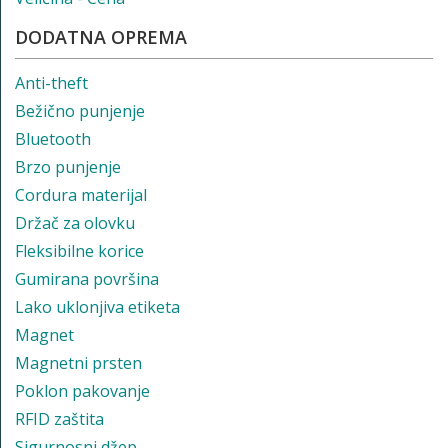
DODATNA OPREMA
Anti-theft
Bežično punjenje
Bluetooth
Brzo punjenje
Cordura materijal
Držač za olovku
Fleksibilne korice
Gumirana površina
Lako uklonjiva etiketa
Magnet
Magnetni prsten
Poklon pakovanje
RFID zaštita
Sigurnosni džep