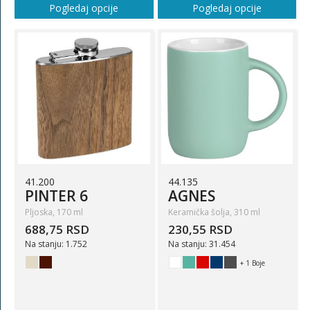
Pogledaj opcije
Pogledaj opcije
41.200
44.135
PINTER 6
AGNES
Pljoska, 170 ml
Keramička šolja, 310 ml
688,75 RSD
230,55 RSD
Na stanju: 1.752
Na stanju: 31.454
+ 1 Boje