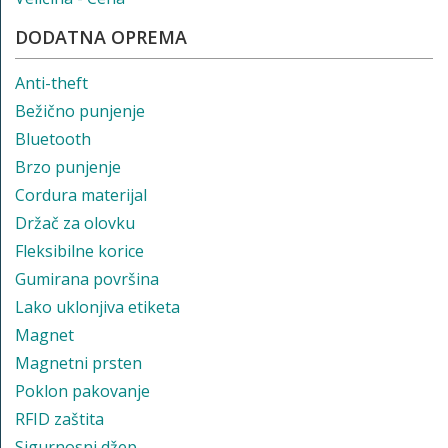
DODATNA OPREMA
Anti-theft
Bežično punjenje
Bluetooth
Brzo punjenje
Cordura materijal
Držač za olovku
Fleksibilne korice
Gumirana površina
Lako uklonjiva etiketa
Magnet
Magnetni prsten
Poklon pakovanje
RFID zaštita
Sigurnosni džep