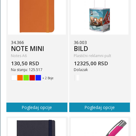
34.366
36.003
NOTE MINI
BILD
Notes A6
Plastični reklamni pult
130,50 RSD
12325,00 RSD
Na stanju: 125.517
Dolazak
+ 2 Boje
Pogledaj opcije
Pogledaj opcije