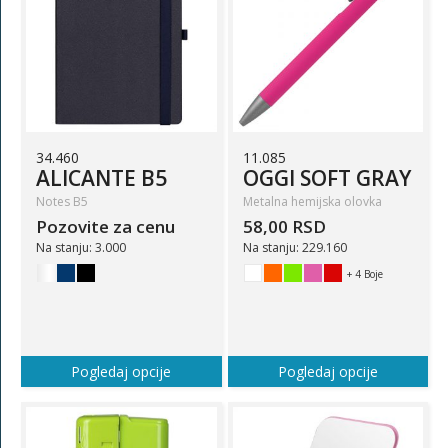
34.460
11.085
ALICANTE B5
OGGI SOFT GRAY
Notes B5
Metalna hemijska olovka
Pozovite za cenu
58,00 RSD
Na stanju: 3.000
Na stanju: 229.160
+ 4 Boje
Pogledaj opcije
Pogledaj opcije