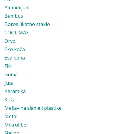
Aluminijum
Bambus
Borosilikatno staklo
COOL MAX
Drvo
Eko koža
Eva pena
Filc
Guma
Juta
Keramika
Koža
Mešavina slame i plastike
Metal
Mikrofiber
Najlon