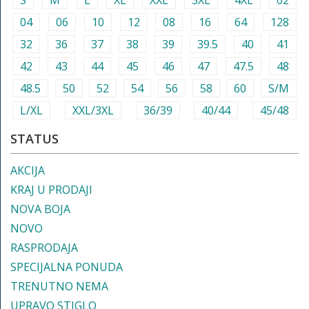
S
M
L
XL
XXL
3XL
4XL
02
04
06
10
12
08
16
64
128
32
36
37
38
39
39.5
40
41
42
43
44
45
46
47
47.5
48
48.5
50
52
54
56
58
60
S/M
L/XL
XXL/3XL
36/39
40/44
45/48
STATUS
AKCIJA
KRAJ U PRODAJI
NOVA BOJA
NOVO
RASPRODAJA
SPECIJALNA PONUDA
TRENUTNO NEMA
UPRAVO STIGLO