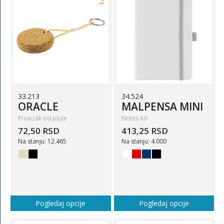
33.213
34.524
ORACLE
MALPENSA MINI
Privezak od plute
Notes A6
72,50 RSD
413,25 RSD
Na stanju: 12.465
Na stanju: 4.000
Pogledaj opcije
Pogledaj opcije