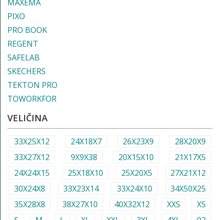
MAXEMA
PIXO
PRO BOOK
REGENT
SAFELAB
SKECHERS
TEKTON PRO
TOWORKFOR
VELIČINA
33X25X12
24X18X7
26X23X9
28X20X9
33X27X12
9X9X38
20X15X10
21X17X5
24X24X15
25X18X10
25X20X5
27X21X12
30X24X8
33X23X14
33X24X10
34X50X25
35X28X8
38X27X10
40X32X12
XXS
XS