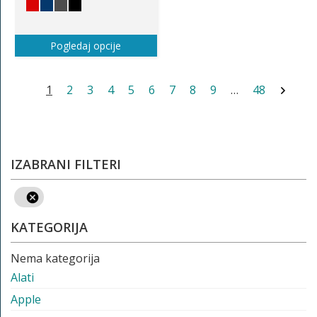
Pogledaj opcije
1
2
3
4
5
6
7
8
9
…
48
IZABRANI FILTERI
KATEGORIJA
Nema kategorija
Alati
Apple