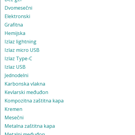
Dvomesečni
Elektronski
Grafitna
Hemijska
Izlaz lightning
Izlaz micro USB
Izlaz Type-C
Izlaz USB
Jednodelni
Karbonska vlakna
Kevlarski međuđon
Kompozitna zaštitna kapa
Kremen
Mesečni
Metalna zaštitna kapa
Metalni međuđon