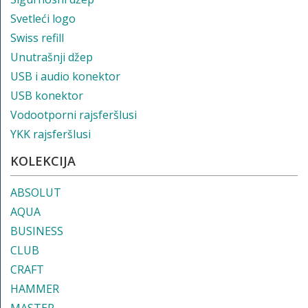
Svetleći logo
Swiss refill
Unutrašnji džep
USB i audio konektor
USB konektor
Vodootporni rajsferšlusi
YKK rajsferšlusi
KOLEKCIJA
ABSOLUT
AQUA
BUSINESS
CLUB
CRAFT
HAMMER