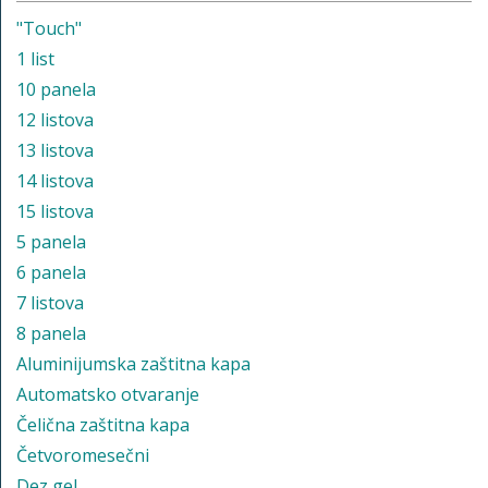
"Touch"
1 list
10 panela
12 listova
13 listova
14 listova
15 listova
5 panela
6 panela
7 listova
8 panela
Aluminijumska zaštitna kapa
Automatsko otvaranje
Čelična zaštitna kapa
Četvoromesečni
Dez gel