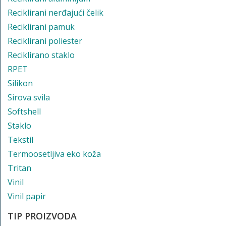
Reciklirani nerđajući čelik
Reciklirani pamuk
Reciklirani poliester
Reciklirano staklo
RPET
Silikon
Sirova svila
Softshell
Staklo
Tekstil
Termoosetljiva eko koža
Tritan
Vinil
Vinil papir
TIP PROIZVODA