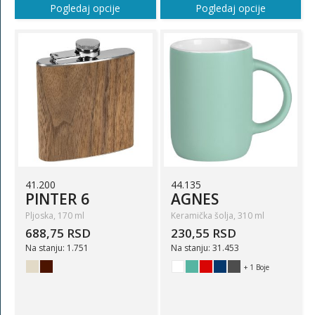
Pogledaj opcije
Pogledaj opcije
41.200
44.135
PINTER 6
AGNES
Pljoska, 170 ml
Keramička šolja, 310 ml
688,75 RSD
230,55 RSD
Na stanju: 1.751
Na stanju: 31.453
+ 1 Boje