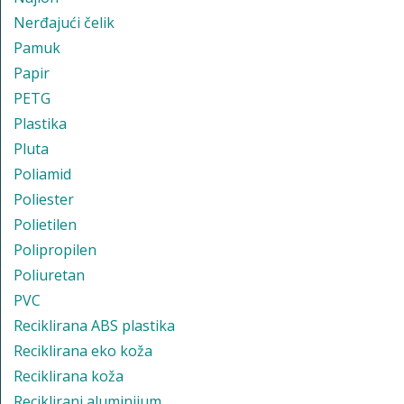
Nerđajući čelik
Pamuk
Papir
PETG
Plastika
Pluta
Poliamid
Poliester
Polietilen
Polipropilen
Poliuretan
PVC
Reciklirana ABS plastika
Reciklirana eko koža
Reciklirana koža
Reciklirani aluminijum