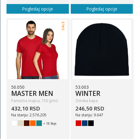
Pogledaj opcije
Pogledaj opcije
SALE
50.050
53.003
MASTER MEN
WINTER
Pamučna majica, 150 g/m2
Zimska kapa
432,10 RSD
246,50 RSD
Na stanju: 2.576.205
Na stanju: 9.647
+ 18 Boje