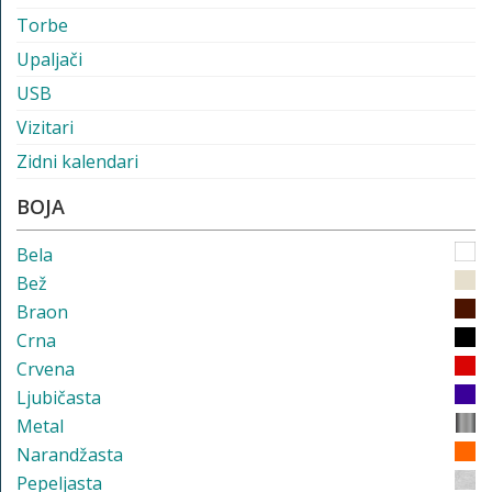
Torbe
Upaljači
USB
Vizitari
Zidni kalendari
BOJA
Bela
Bež
Braon
Crna
Crvena
Ljubičasta
Metal
Narandžasta
Pepeljasta