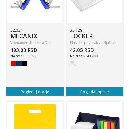
32.034
33.128
MECANIX
LOCKER
Višenamenski alat sa 9…
Plastični privezak za ključeve
493,00 RSD
42,05 RSD
Na stanju: 6.153
Na stanju: 43.700
Pogledaj opcije
Pogledaj opcije