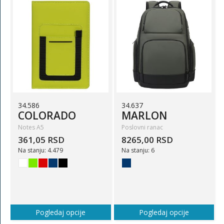
34.586
34.637
COLORADO
MARLON
Notes A5
Poslovni ranac
361,05 RSD
8265,00 RSD
Na stanju: 4.479
Na stanju: 6
Pogledaj opcije
Pogledaj opcije