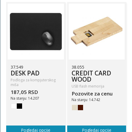
37.549
38.055
DESK PAD
CREDIT CARD
WOOD
Podloga za kompjuterskog
miša
USB flash memorija
187,05 RSD
Pozovite za cenu
Na stanju: 14.207
Na stanju: 14.742
Pogledaj opcije
Pogledaj opcije