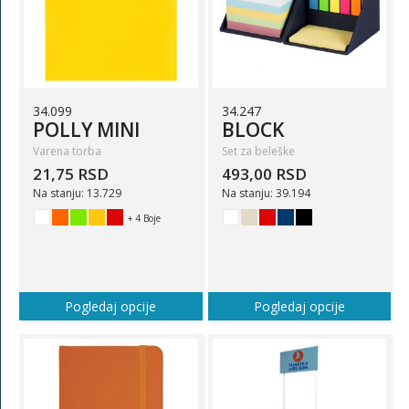
34.099
34.247
POLLY MINI
BLOCK
Varena torba
Set za beleške
21,75 RSD
493,00 RSD
Na stanju: 13.729
Na stanju: 39.194
+ 4 Boje
Pogledaj opcije
Pogledaj opcije