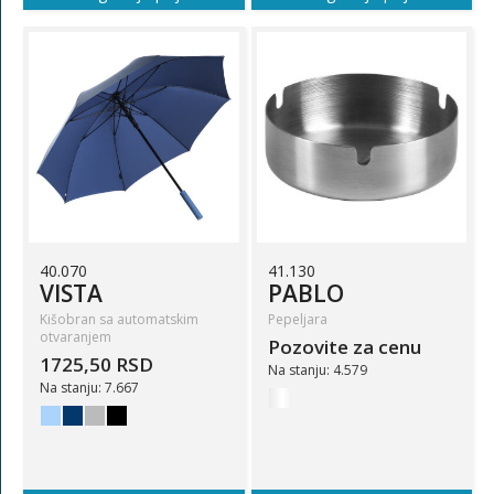
40.070
41.130
VISTA
PABLO
Kišobran sa automatskim
Pepeljara
otvaranjem
Pozovite za cenu
1725,50 RSD
Na stanju: 4.579
Na stanju: 7.667