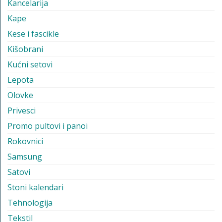
Kancelarija
Kape
Kese i fascikle
Kišobrani
Kućni setovi
Lepota
Olovke
Privesci
Promo pultovi i panoi
Rokovnici
Samsung
Satovi
Stoni kalendari
Tehnologija
Tekstil