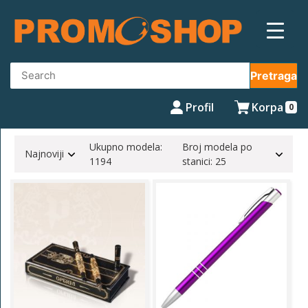
Skip
to
content
Pretraga
Profil
Korpa
0
Ukupno modela:
Broj modela po
Najnoviji
1194
stanici: 25