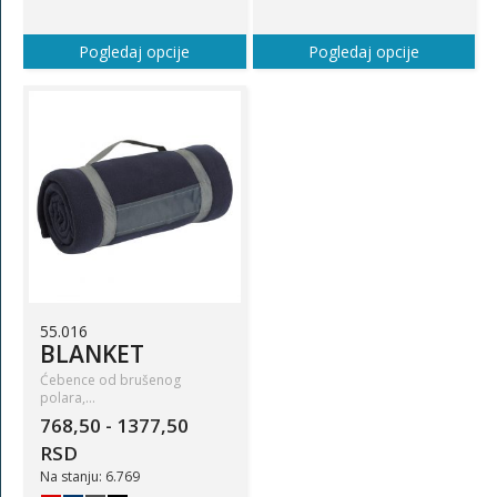
Pogledaj opcije
Pogledaj opcije
55.016
BLANKET
Ćebence od brušenog
polara,…
768,50 - 1377,50
RSD
Na stanju: 6.769