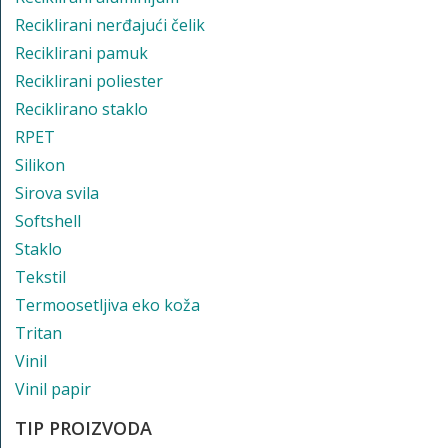
Reciklirani nerđajući čelik
Reciklirani pamuk
Reciklirani poliester
Reciklirano staklo
RPET
Silikon
Sirova svila
Softshell
Staklo
Tekstil
Termoosetljiva eko koža
Tritan
Vinil
Vinil papir
TIP PROIZVODA