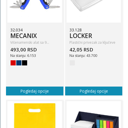
32.034
33.128
MECANIX
LOCKER
Višenamenski alat sa 9…
Plastični privezak za ključeve
493,00 RSD
42,05 RSD
Na stanju: 6.153
Na stanju: 43.700
Pogledaj opcije
Pogledaj opcije