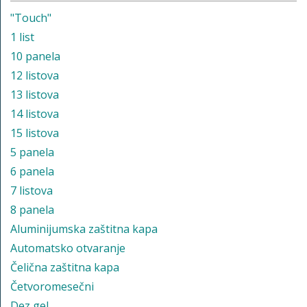
"Touch"
1 list
10 panela
12 listova
13 listova
14 listova
15 listova
5 panela
6 panela
7 listova
8 panela
Aluminijumska zaštitna kapa
Automatsko otvaranje
Čelična zaštitna kapa
Četvoromesečni
Dez gel