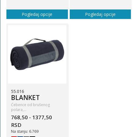
Pogledaj opcije
Pogledaj opcije
55.016
BLANKET
Ćebence od brušenog
polara,…
768,50 - 1377,50
RSD
Na stanju: 6.769