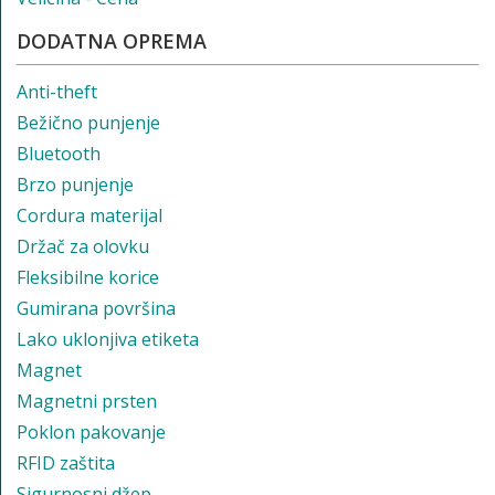
DODATNA OPREMA
Anti-theft
Bežično punjenje
Bluetooth
Brzo punjenje
Cordura materijal
Držač za olovku
Fleksibilne korice
Gumirana površina
Lako uklonjiva etiketa
Magnet
Magnetni prsten
Poklon pakovanje
RFID zaštita
Sigurnosni džep