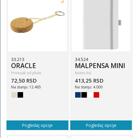
33.213
34.524
ORACLE
MALPENSA MINI
Privezak od plute
Notes A6
72,50 RSD
413,25 RSD
Na stanju: 12.465
Na stanju: 4.000
Pogledaj opcije
Pogledaj opcije