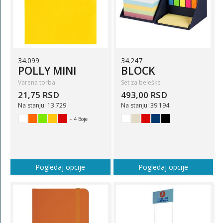
34.099
34.247
POLLY MINI
BLOCK
Varena torba
Set za beleške
21,75 RSD
493,00 RSD
Na stanju: 13.729
Na stanju: 39.194
+ 4 Boje
Pogledaj opcije
Pogledaj opcije