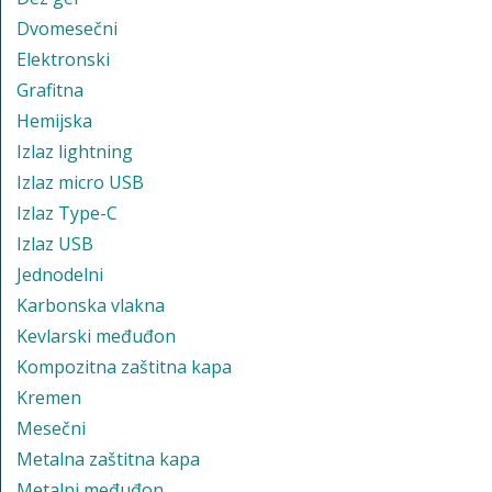
Dvomesečni
Elektronski
Grafitna
Hemijska
Izlaz lightning
Izlaz micro USB
Izlaz Type-C
Izlaz USB
Jednodelni
Karbonska vlakna
Kevlarski međuđon
Kompozitna zaštitna kapa
Kremen
Mesečni
Metalna zaštitna kapa
Metalni međuđon