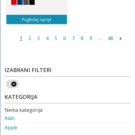
Pogledaj opcije
1
2
3
4
5
6
7
8
9
…
48
IZABRANI FILTERI
KATEGORIJA
Nema kategorija
Alati
Apple