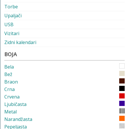
Torbe
Upaljači
USB
Vizitari
Zidni kalendari
BOJA
Bela
Bež
Braon
Crna
Crvena
Ljubičasta
Metal
Narandžasta
Pepeljasta