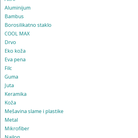
Aluminijum
Bambus
Borosilikatno staklo
COOL MAX
Drvo
Eko koža
Eva pena
Filc
Guma
Juta
Keramika
Koža
Mešavina slame i plastike
Metal
Mikrofiber
Najlon