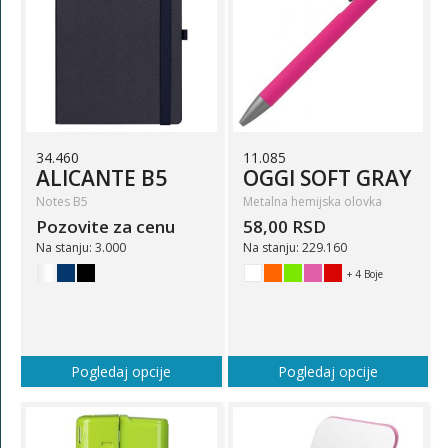
34.460
11.085
ALICANTE B5
OGGI SOFT GRAY
Notes B5
Metalna hemijska olovka
Pozovite za cenu
58,00 RSD
Na stanju: 3.000
Na stanju: 229.160
+ 4 Boje
Pogledaj opcije
Pogledaj opcije