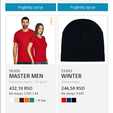
Pogledaj opcije
Pogledaj opcije
SALE
50.050
53.003
MASTER MEN
WINTER
Pamučna majica, 150 g/m2
Zimska kapa
432,10 RSD
246,50 RSD
Na stanju: 2.581.144
Na stanju: 9.647
+ 18 Boje