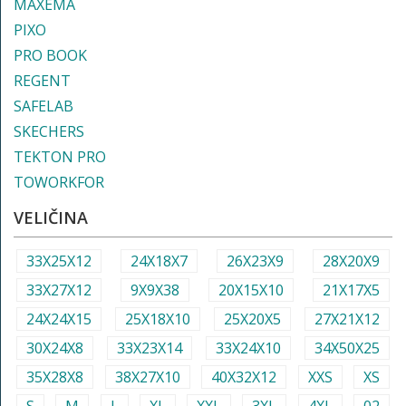
MAXEMA
PIXO
PRO BOOK
REGENT
SAFELAB
SKECHERS
TEKTON PRO
TOWORKFOR
VELIČINA
33X25X12
24X18X7
26X23X9
28X20X9
33X27X12
9X9X38
20X15X10
21X17X5
24X24X15
25X18X10
25X20X5
27X21X12
30X24X8
33X23X14
33X24X10
34X50X25
35X28X8
38X27X10
40X32X12
XXS
XS