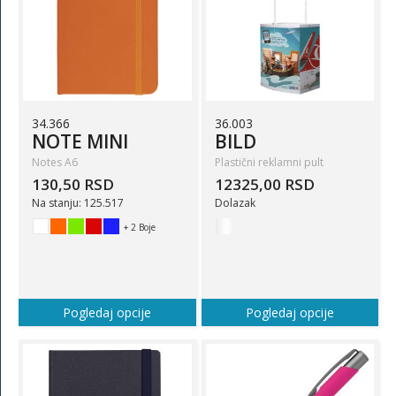
34.366
36.003
NOTE MINI
BILD
Notes A6
Plastični reklamni pult
130,50 RSD
12325,00 RSD
Na stanju: 125.517
Dolazak
+ 2 Boje
Pogledaj opcije
Pogledaj opcije