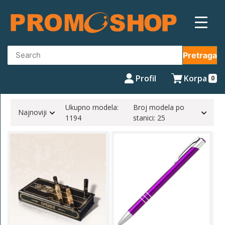
Skip
to
content
Pretraga
Profil
Korpa
0
Ukupno modela:
Broj modela po
Najnoviji
1194
stanici: 25