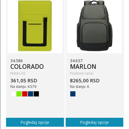
34.586
34.637
COLORADO
MARLON
Notes A5
Poslovni ranac
361,05 RSD
8265,00 RSD
Na stanju: 4.579
Na stanju: 6
Pogledaj opcije
Pogledaj opcije