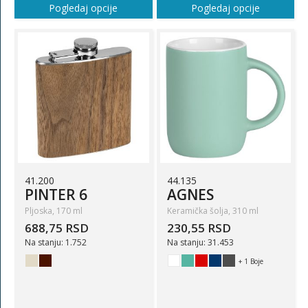
Pogledaj opcije
Pogledaj opcije
41.200
44.135
PINTER 6
AGNES
Pljoska, 170 ml
Keramička šolja, 310 ml
688,75 RSD
230,55 RSD
Na stanju: 1.752
Na stanju: 31.453
+ 1 Boje