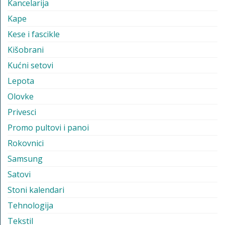
Kancelarija
Kape
Kese i fascikle
Kišobrani
Kućni setovi
Lepota
Olovke
Privesci
Promo pultovi i panoi
Rokovnici
Samsung
Satovi
Stoni kalendari
Tehnologija
Tekstil