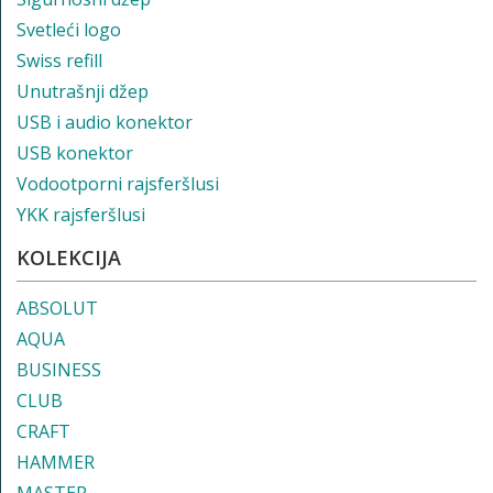
Svetleći logo
Swiss refill
Unutrašnji džep
USB i audio konektor
USB konektor
Vodootporni rajsferšlusi
YKK rajsferšlusi
KOLEKCIJA
ABSOLUT
AQUA
BUSINESS
CLUB
CRAFT
HAMMER