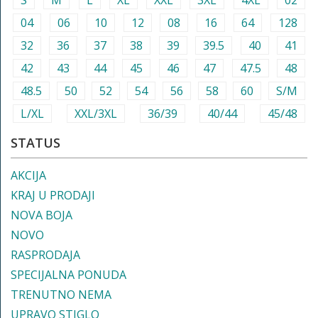
S
M
L
XL
XXL
3XL
4XL
02
04
06
10
12
08
16
64
128
32
36
37
38
39
39.5
40
41
42
43
44
45
46
47
47.5
48
48.5
50
52
54
56
58
60
S/M
L/XL
XXL/3XL
36/39
40/44
45/48
STATUS
AKCIJA
KRAJ U PRODAJI
NOVA BOJA
NOVO
RASPRODAJA
SPECIJALNA PONUDA
TRENUTNO NEMA
UPRAVO STIGLO