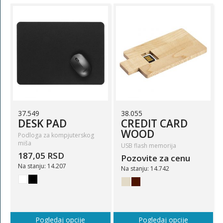
37.549
38.055
DESK PAD
CREDIT CARD
WOOD
Podloga za kompjuterskog
miša
USB flash memorija
187,05 RSD
Pozovite za cenu
Na stanju: 14.207
Na stanju: 14.742
Pogledaj opcije
Pogledaj opcije