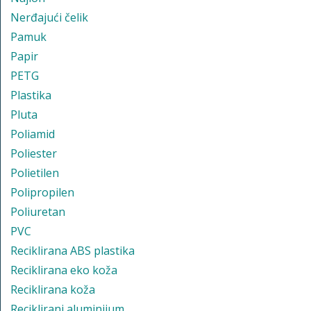
Nerđajući čelik
Pamuk
Papir
PETG
Plastika
Pluta
Poliamid
Poliester
Polietilen
Polipropilen
Poliuretan
PVC
Reciklirana ABS plastika
Reciklirana eko koža
Reciklirana koža
Reciklirani aluminijum