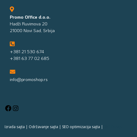
Promo Office d.o.o.
Hadži Ruvimova 20
21000 Novi Sad, Srbija
+381 21 530 674
+381 63 77 02 685
info@promoshop.rs
Izrada sajta | Održavanje sajta | SEO optimizacija sajta |
381 Dizajn