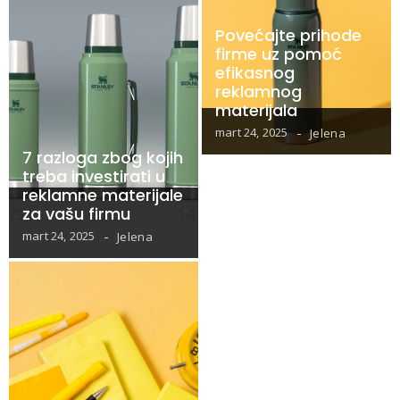
Povećajte prihode
firme uz pomoć
efikasnog
reklamnog
materijala
mart 24, 2025
Jelena
7 razloga zbog kojih
treba investirati u
reklamne materijale
za vašu firmu
mart 24, 2025
Jelena