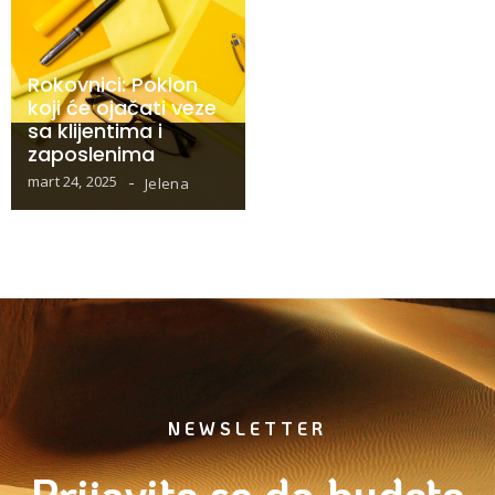
Rokovnici: Poklon
koji će ojačati veze
sa klijentima i
zaposlenima
mart 24, 2025
Jelena
NEWSLETTER
Prijavite se da budete