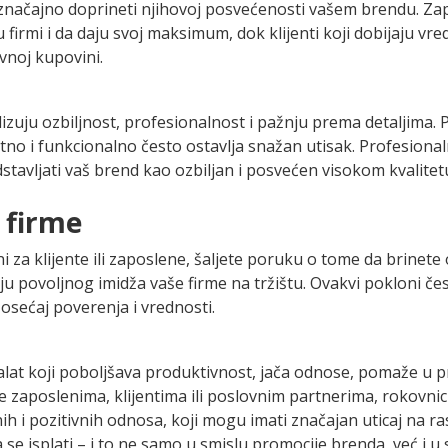
 značajno doprineti njihovoj posvećenosti vašem brendu. Zap
firmi i da daju svoj maksimum, dok klijenti koji dobijaju vre
vnoj kupovini.
izuju ozbiljnost, profesionalnost i pažnju prema detaljima. 
tno i funkcionalno često ostavlja snažan utisak. Profesional
stavljati vaš brend kao ozbiljan i posvećen visokom kvalitetu
 firme
i za klijente ili zaposlene, šaljete poruku o tome da brinete
u povoljnog imidža vaše firme na tržištu. Ovakvi pokloni če
 osećaj poverenja i vrednosti.
lat koji poboljšava produktivnost, jača odnose, pomaže u p
e zaposlenima, klijentima ili poslovnim partnerima, rokovnic
ih i pozitivnih odnosa, koji mogu imati značajan uticaj na ra
 se isplati – i to ne samo u smislu promocije brenda, već i u