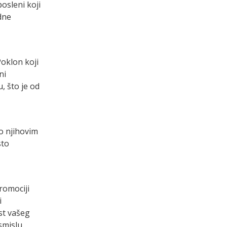
osleni koji
dne
Poklon koji
ni
, što je od
 o njihovim
sto
romociji
i
st vašeg
 smislu