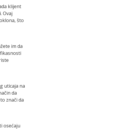
da klijent
. Ovaj
poklona, što
ažete im da
fikasnosti
riste
g uticaja na
način da
to znači da
ti osećaju