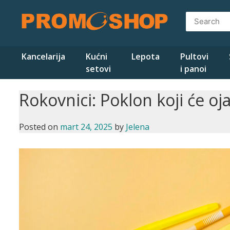
Skip
to
content
Kancelarija
Kućni
Lepota
Pultovi
setovi
i panoi
Rokovnici: Poklon koji će oj
Posted on
mart 24, 2025
by
Jelena