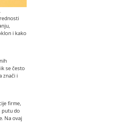
,
prednosti
anju,
oklon i kako
nih
ik se često
 znači i
je firme,
a putu do
e. Na ovaj