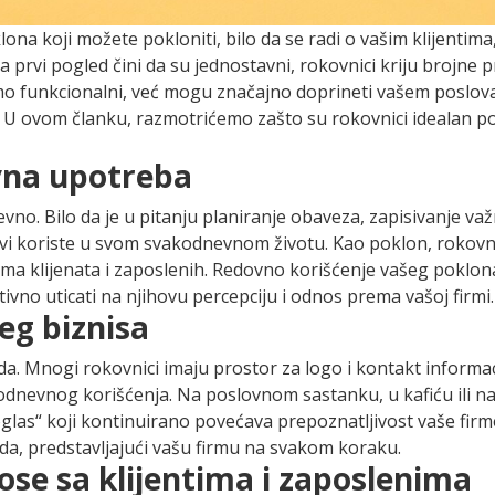
lona koji možete pokloniti, bilo da se radi o vašim klijentima
 prvi pogled čini da su jednostavni, rokovnici kriju brojne 
mo funkcionalni, već mogu značajno doprineti vašem poslov
ih. U ovom članku, razmotrićemo zašto su rokovnici idealan p
vna upotreba
evno. Bilo da je u pitanju planiranje obaveza, zapisivanje važ
vo svi koriste u svom svakodnevnom životu. Kao poklon, rokovn
otima klijenata i zaposlenih. Redovno korišćenje vašeg poklona
vno uticati na njihovu percepciju i odnos prema vašoj firmi.
eg biznisa
. Mnogi rokovnici imaju prostor za logo i kontakt informaci
odnevnog korišćenja. Na poslovnom sastanku, u kafiću ili n
glas“ koji kontinuirano povećava prepoznatljivost vaše firm
nda, predstavljajući vašu firmu na svakom koraku.
nose sa klijentima i zaposlenima