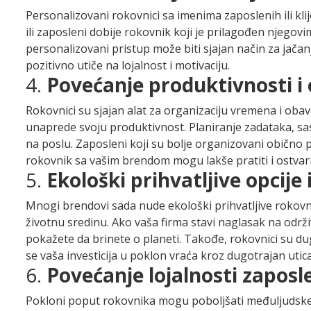
Personalizovani rokovnici sa imenima zaposlenih ili kli
ili zaposleni dobije rokovnik koji je prilagođen njegov
personalizovani pristup može biti sjajan način za jačan
pozitivno utiče na lojalnost i motivaciju.
4.
Povećanje produktivnosti i 
Rokovnici su sjajan alat za organizaciju vremena i ob
unaprede svoju produktivnost. Planiranje zadataka, sast
na poslu. Zaposleni koji su bolje organizovani obično po
rokovnik sa vašim brendom mogu lakše pratiti i ostvariv
5.
Ekološki prihvatljive opcije
Mnogi brendovi sada nude ekološki prihvatljive rokovnik
životnu sredinu. Ako vaša firma stavi naglasak na održi
pokažete da brinete o planeti. Takođe, rokovnici su dug
se vaša investicija u poklon vraća kroz dugotrajan utica
6.
Povećanje lojalnosti zaposle
Pokloni poput rokovnika mogu poboljšati međuljudske od