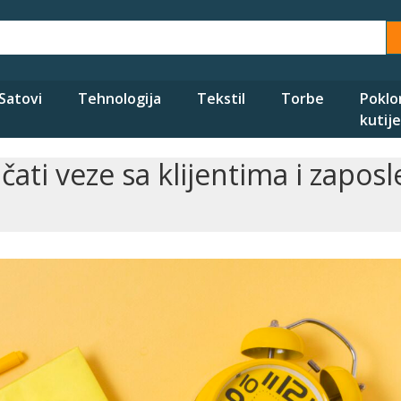
Satovi
Tehnologija
Tekstil
Torbe
Poklo
kutije
ačati veze sa klijentima i zapos