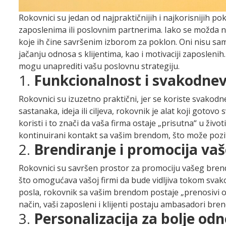
Rokovnici su jedan od najpraktičnijih i najkorisnijih pok
zaposlenima ili poslovnim partnerima. Iako se možda na
koje ih čine savršenim izborom za poklon. Oni nisu sa
jačanju odnosa s klijentima, kao i motivaciji zaposlen
mogu unaprediti vašu poslovnu strategiju.
1.
Funkcionalnost i svakodne
Rokovnici su izuzetno praktični, jer se koriste svakodn
sastanaka, ideja ili ciljeva, rokovnik je alat koji goto
koristi i to znači da vaša firma ostaje „prisutna“ u živ
kontinuirani kontakt sa vašim brendom, što može poziti
2.
Brendiranje i promocija vaš
Rokovnici su savršen prostor za promociju vašeg brenda
što omogućava vašoj firmi da bude vidljiva tokom svak
posla, rokovnik sa vašim brendom postaje „prenosivi o
način, vaši zaposleni i klijenti postaju ambasadori bre
3.
Personalizacija za bolje od