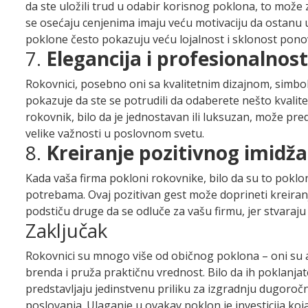
da ste uložili trud u odabir korisnog poklona, to može
se osećaju cenjenima imaju veću motivaciju da ostanu u 
poklone često pokazuju veću lojalnost i sklonost pono
7.
Elegancija i profesionalnost
Rokovnici, posebno oni sa kvalitetnim dizajnom, simbol
pokazuje da ste se potrudili da odaberete nešto kvalite
rokovnik, bilo da je jednostavan ili luksuzan, može pred
velike važnosti u poslovnom svetu.
8.
Kreiranje pozitivnog imidža
Kada vaša firma pokloni rokovnike, bilo da su to poklon
potrebama. Ovaj pozitivan gest može doprineti kreiranj
podstiču druge da se odluče za vašu firmu, jer stvaraju
Zaključak
Rokovnici su mnogo više od običnog poklona – oni su a
brenda i pruža praktičnu vrednost. Bilo da ih poklanjat
predstavljaju jedinstvenu priliku za izgradnju dugoročn
poslovanja. Ulaganje u ovakav poklon je investicija koja