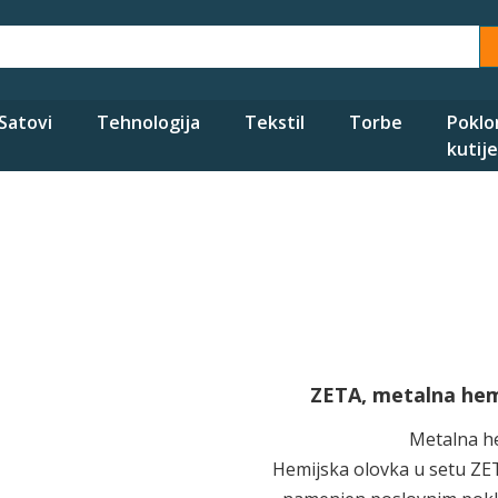
Satovi
Tehnologija
Tekstil
Torbe
Poklo
kutije
ZETA, metalna hem
Metalna h
Hemijska olovka u setu ZE