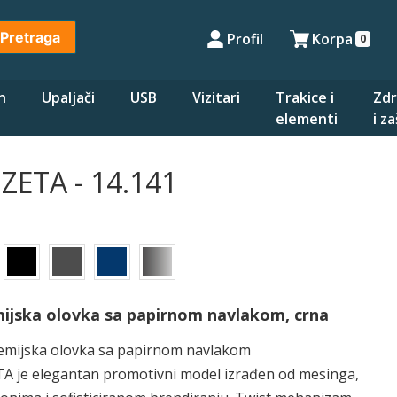
Pretraga
Profil
Korpa
0
n
Upaljači
USB
Vizitari
Trakice i
Zdr
elementi
i z
ZETA - 14.141
ijska olovka sa papirnom navlakom, crna
emijska olovka sa papirnom navlakom
TA je elegantan promotivni model izrađen od mesinga,