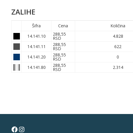
ZALIHE
Šifra
Cena
Količina
288,55
14.141.10
4.828
RSD
288,55
14.141.11
622
RSD
288,55
14.141.20
0
RSD
288,55
14.141.80
2.314
RSD
Facebook
Instagram