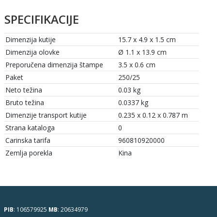
SPECIFIKACIJE
Dimenzija kutije
15.7 x 4.9 x 1.5 cm
Dimenzija olovke
Ø 1.1 x 13.9 cm
Preporučena dimenzija štampe
3.5 x 0.6 cm
Paket
250/25
Neto težina
0.03 kg
Bruto težina
0.0337 kg
Dimenzije transport kutije
0.235 x 0.12 x 0.787 m
Strana kataloga
0
Carinska tarifa
960810920000
Zemlja porekla
Kina
PIB
: 106579925
MB
: 20634979