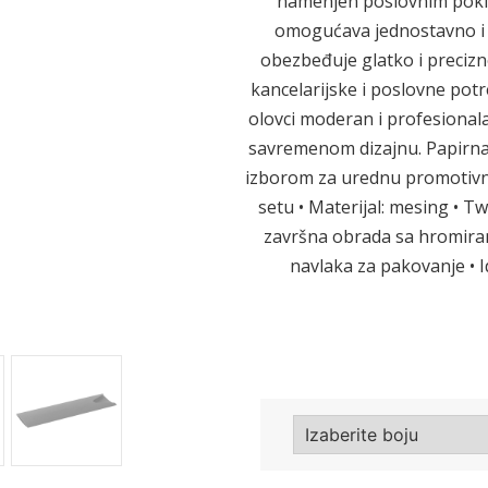
namenjen poslovnim poklo
omogućava jednostavno i 
obezbeđuje glatko i precizn
Sledeće
kancelarijske i poslovne po
olovci moderan i profesionala
savremenom dizajnu. Papirna
izborom za urednu promotivnu
setu • Materijal: mesing • T
završna obrada sa hromiran
navlaka za pakovanje • 