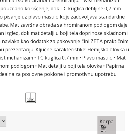
nima i sofisticiranom brendiranju. Twist mehanizam
pouzdano korišćenje, dok TC kuglica debljine 0,7 mm
o pisanje uz plavo mastilo koje zadovoljava standardne
trebe. Mat završna obrada sa hromiranom podlogom daje
n izgled, dok mat detalji u boji tela doprinose skladnom i
 navlaka kao dodatak za pakovanje čini ZETA praktičnim
 prezentaciju. Ključne karakteristike: Hemijska olovka u
wist mehanizam • TC kuglica 0,7 mm • Plavo mastilo • Mat
om podlogom • Mat detalji u boji tela olovke • Papirna
Idealna za poslovne poklone i promotivnu upotrebu
Korpa