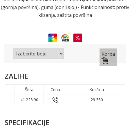
(gornja površina), guma (donji sloj) • Funkcionalnost: protiv
klizanja, zaštita površina
Korpa
ZALIHE
Šifra
Cena
Količina
41.223.90
29.360
SPECIFIKACIJE