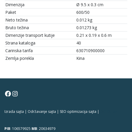
Dimenzija
Ø 9.5 x 0.3 cm
Paket
600/50
Neto težina
0.012 kg
Bruto težina
0.01273 kg
Dimenzije transport kutije
0.21 x 0.19 x 0.6 m
Strana kataloga
40
Carinska tarifa
630710900000
Zemlja porekla
Kina
Facebook
Instagram
Izrada sajta | Održavanje sajta | SEO optimizacija sajta |
381 Dizajn
PIB
: 106579925
MB
: 20634979