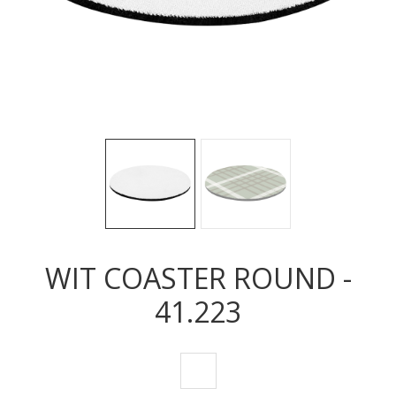
Sledeće
Sled
WIT COASTER ROUND -
41.223