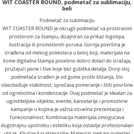
WIT COASTER ROUND, podmetač za sublimaciju,
beli
Podmetač za sublimaciju
WIT COASTER ROUND je okrugli podmetač sa prostranim
prostorom za štampu, dizajniran za prikaz logotipa,
ilustracija ili promotivnih poruka. Gornja površina je
izrađena od mekog poliestera u beloj boji, materijala na
kome digitalna štampa posebno dobro dolazi do izražaja,
pružajući jasne i žive boje bez gubitka detalja. Donji sloj
podmetača izrađen je od gume protiv klizanja, što
obezbeđuje stabilnost, sprečava pomeranje i štiti površine
od ogrebotina i kondenzacije. Ovaj podmetač je idealan za
ugostiteljske objekte, evente, kancelarije i promotivne
kampanje u kojima je važna vizuelna prezentacija i
funkcionalnost. Kombinacija materijala omogućava
dugotrajnu upotrebu i estetiku koja ostavlja profesionalan
utisak. Ključne karakteristike: Materijal: mekani poliester