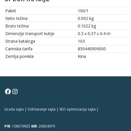
Paket
100/1
Neto težina
0.092 kg
Bruto težina
0.1022 kg
Dimenzije transport kutije
0.3 x 0.37 x 0.4 m
Strana kataloga
103
Carinska tarifa
850440909000
Zemlja porekla
Kina
Facebook
Instagram
Izrada sajta | Održavanje sajta | SEO optimizacija sajta |
381 Dizajn
PIB
: 106579925
MB
: 20634979