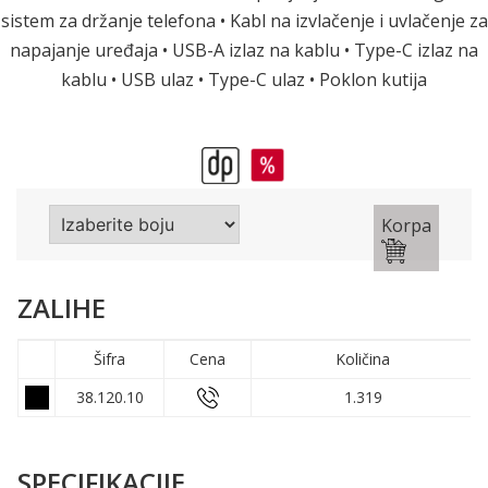
sistem za držanje telefona • Kabl na izvlačenje i uvlačenje za
napajanje uređaja • USB-A izlaz na kablu • Type-C izlaz na
kablu • USB ulaz • Type-C ulaz • Poklon kutija
Korpa
ZALIHE
Šifra
Cena
Količina
38.120.10
1.319
SPECIFIKACIJE