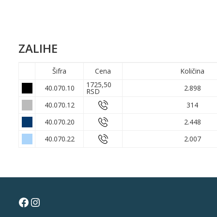
ZALIHE
Šifra
Cena
Količina
1725,50
40.070.10
2.898
RSD
40.070.12
314
40.070.20
2.448
40.070.22
2.007
Facebook
Instagram