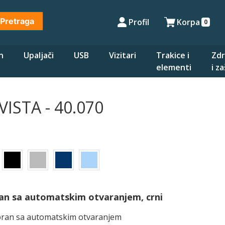
Pretraga
Profil
Korpa
0
n
Upaljači
USB
Vizitari
Trakice i
Zdr
elementi
i z
VISTA - 40.070
ran sa automatskim otvaranjem, crni
bran sa automatskim otvaranjem