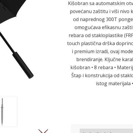
Kišobran sa automatskim otv
povećanu zaštitu i viši nivo 
od naprednog 300T pongee 
Sledeće
omogućava efikasnu zaštit
rebara od stakloplastike (FRP
touch plastična drška doprino
i premium izradi, ovaj mode
brendiranje. Ključne kara
kišobran • 8 rebara • Mater
Štap i konstrukcija od stakl
istog materijala