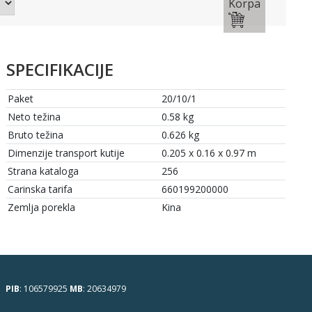
Korpa
SPECIFIKACIJE
Paket
20/10/1
Neto težina
0.58 kg
Bruto težina
0.626 kg
Dimenzije transport kutije
0.205 x 0.16 x 0.97 m
Strana kataloga
256
Carinska tarifa
660199200000
Zemlja porekla
Kina
PIB
: 106579925
MB
: 20634979