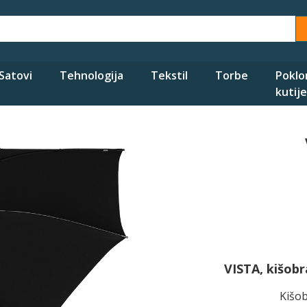
Satovi
Tehnologija
Tekstil
Torbe
Poklo
kutije
VISTA, kišob
Kišo