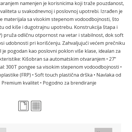
aranjem namenjen je korisnicima koji traže pouzdanost,
kvaliteta u svakodnevnoj i poslovnoj upotrebi. Izrađen je
materijala sa visokim stepenom vodoodbojnosti, što
u od kiše i dugotrajnu upotrebu. Konstrukcija štapa i
) pruža odličnu otpornost na vetar i stabilnost, dok soft
si udobnosti pri korišćenju. Zahvaljujući većem prečniku
l je pogodan kao poslovni poklon više klase, idealan za
kteristike: Kišobran sa automatskim otvaranjem • 27"
ijal: 300T pongee sa visokim stepenom vodoodbojnosti •
oplastike (FRP) • Soft touch plastična drška • Navlaka od
 • Premium kvalitet • Pogodno za brendiranje