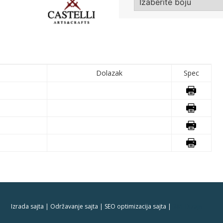
Dolazak
Spec
Izrada sajta | Održavanje sajta | SEO optimizacija sajta |
381 Dizajn