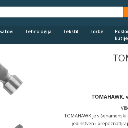
Satovi
Tehnologija
Tekstil
Torbe
Poklo
kutije
TO
TOMAHAWK, viš
Viš
TOMAHAWK je višenamenski ček
jedinstven i prepoznatljiv