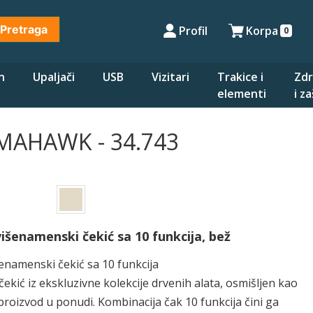
Pretraga
Profil
Korpa
0
n
Upaljači
USB
Vizitari
Trakice i
Zdr
elementi
i z
MAHAWK - 34.743
enamenski čekić sa 10 funkcija, bež
enamenski čekić sa 10 funkcija
ić iz ekskluzivne kolekcije drvenih alata, osmišljen kao
 proizvod u ponudi. Kombinacija čak 10 funkcija čini ga