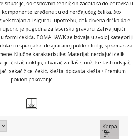
ite situacije, od osnovnih tehničkih zadataka do boravka u
ne komponente izrađene su od nerđajućeg čelika, što
vek trajanja i sigurnu upotrebu, dok drvena drška daje
i ujedno je pogodna za lasersku gravuru. Zahvaljujući
a u formi čekića, TOMAHAWK se izdvaja u svojoj kategoriji
olazi u specijalno dizajniranoj poklon kutiji, spreman za
ne. Ključne karakteristike: Materijal: nerđajući čelik
cije: čistač noktiju, otvarač za flaše, nož, krstasti odvijač,
ijač, sekač žice, čekić, klešta, špicasta klešta • Premium
poklon pakovanje
Korpa