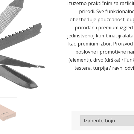
izuzetno praktičnim za različ
prirodi. Sve funkcional
obezbeđuje pouzdanost, dug 
Sledeće
prirodan i premium izgled 
jedinstvenoj kombinaciji alat
kao premium izbor. Proizvod d
poslovne i promotivne name
(elementi), drvo (drška) • Funk
testera, turpija / ravni odv