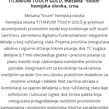
TITANIUM TOUCH GOLD, metalna "touch"
hemijska olovka, crna
Metalna "touch" hemijska olovka
Hemijska olovka TITANIUM TOUCH GOLD je premium
aluminijumski promotivni model koji kombinuje soft touch
završnicu, savremenu digitalnu funkcionalnost i elegantne
detalje u boji ružičastog zlata. Prijatna površina omogućava
udobno i sigurno držanje tokom pisanja, dok TC kuglica
debljine 0,7 mm obezbeđuje glatko i precizno pisanje uz
plavo mastilo koje zadovoljava standardne poslovne
potrebe. Integrisani vrh za korišćenje na ekranima
osetljivim na dodir čini ovu olovku praktičnim dodatkom za
mobilne uređaje i tablete. Mat završna obrada u
kombinaciji sa sjajnim detaljima u boji ružičastog zlata daje
sofisticiran i luksuzan izgled, dok široka paleta boja
omogućava prilagođavanje različitim promotivnim
kampanjama i poslovnim poklonima. Ključne karakteristike: