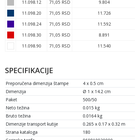
11.098.12
71,05 RSD
9.804
11.098.20
71,05 RSD
11.726
11.098.24
71,05 RSD
11.592
11.098.30
71,05 RSD
8.891
11.098.90
71,05 RSD
11.540
SPECIFIKACIJE
Preporučena dimenzija štampe
4 x 0.5 cm
Dimenzija
Ø 1 x 14.2 cm
Paket
500/50
Neto težina
0.015 kg
Bruto težina
0.0164 kg
Dimenzije transport kutije
0.265 x 0.17 x 0.32 m
Strana kataloga
180