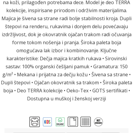
na koži, prilagođen potrebama dece. Model je deo TERRA
kolekcije, inspirisane prirodom i održivim materijalima.
Majica je šivena sa strane radi bolje stabilnosti kroja. Dupli
štepovi na renderu, rukavima i donjem delu povećavaju
izdržljivost, dok je okovratnik ojačan trakom radi očuvanja
forme tokom nošenja i pranja. Široka paleta boja
omogućava lak izbor i kombinovanje. Ključne
karakteristike: Dečja majica kratkih rukava • Sirovinski
sastav: 100% organski češljani pamuk • Gramatura: 150
g/m² • Mekana i prijatna za dečju kožu • Šivena sa strane •
Dupli štepovi • Ojačan okovratnik sa trakom • Široka paleta
boja • Deo TERRA kolekcije • Oeko-Tex • GOTS sertifikati •
Dostupna u muškoj i ženskoj verziji