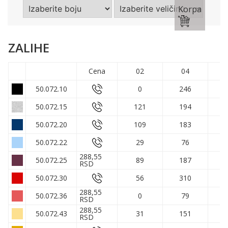
Korpa
ZALIHE
Cena
02
04
50.072.10
0
246
50.072.15
121
194
50.072.20
109
183
50.072.22
29
76
288,55
50.072.25
89
187
RSD
50.072.30
56
310
288,55
50.072.36
0
79
RSD
288,55
50.072.43
31
151
RSD