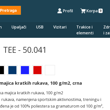
Pretraga
Profil
Korpa
0
n
Upaljači
USB
Vizitari
Trakice i
Zdr
elementi
i z
TEE - 50.041
majica kratkih rukava, 100 g/m2, crna
a majica kratkih rukava, 100 g/m2
h rukava, namenjena sportskim aktivnostima, treningu i
đena je od 100% poliestera sa gramaturom od 100 g/m²,