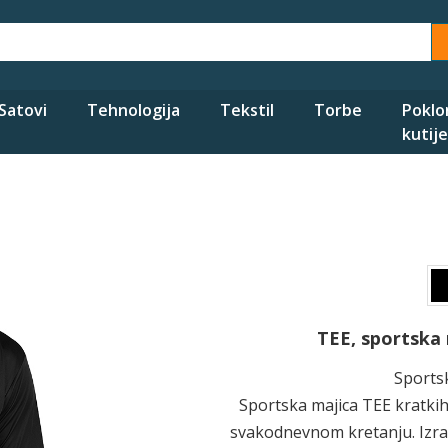
Satovi
Tehnologija
Tekstil
Torbe
Poklo
kutije
TEE, sportska 
Sportsk
Sportska majica TEE kratki
svakodnevnom kretanju. Izra