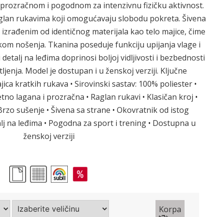
, prozračnom i pogodnom za intenzivnu fizičku aktivnost.
raglan rukavima koji omogućavaju slobodu pokreta. Šivena
 izrađenim od identičnog materijala kao telo majice, čime
m nošenja. Tkanina poseduje funkciju upijanja vlage i
 detalj na leđima doprinosi boljoj vidljivosti i bezbednosti
ljenja. Model je dostupan i u ženskoj verziji. Ključne
ica kratkih rukava • Sirovinski sastav: 100% poliester •
tno lagana i prozračna • Raglan rukavi • Klasičan kroj •
 Brzo sušenje • Šivena sa strane • Okovratnik od istog
talj na leđima • Pogodna za sport i trening • Dostupna u
ženskoj verziji
Korpa