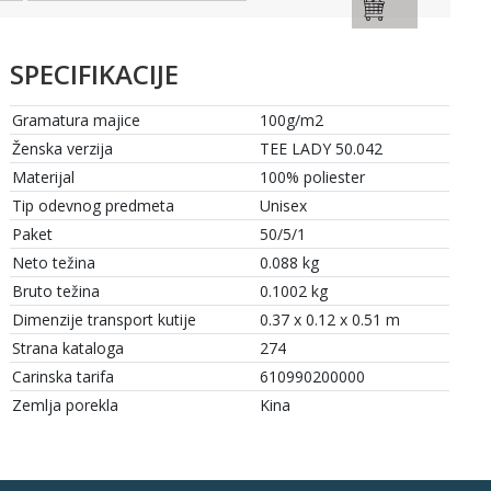
SPECIFIKACIJE
Gramatura majice
100g/m2
Ženska verzija
TEE LADY 50.042
Materijal
100% poliester
Tip odevnog predmeta
Unisex
Paket
50/5/1
Neto težina
0.088 kg
Bruto težina
0.1002 kg
Dimenzije transport kutije
0.37 x 0.12 x 0.51 m
Strana kataloga
274
Carinska tarifa
610990200000
Zemlja porekla
Kina