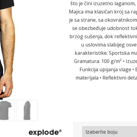
što je čini izuzetno laganom
Majica ima klasičan kroj sa 
Sledeće
je sa strane, sa okovratnikom
se obezbeđuje udobnost toko
brzog sušenja, dok reflektivni
u uslovima slabijeg osvet
karakteristike: Sportska maj
Gramatura: 100 g/m² • Izuze
Funkcija upijanja vlage •
materijala • Reflektivni de