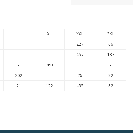
L
XL
XXL
3XL
-
-
227
66
-
-
457
137
-
260
-
-
202
-
26
82
21
122
455
82