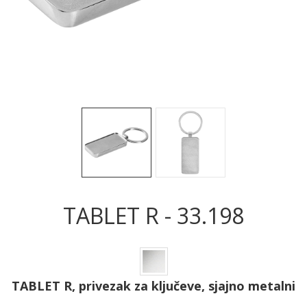
Sledeće
Sled
TABLET R - 33.198
TABLET R, privezak za ključeve, sjajno metalni