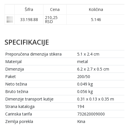
Šifra
Cena
Količina
210,25
33.198.88
5.146
RSD
SPECIFIKACIJE
Preporučena dimenzija stikera
5.1 x 2.4 cm
Materijal
metal
Dimenzija
6.2 x 2.7 x 0.5 cm
Paket
200/50
Neto težina
0.049 kg
Bruto težina
0.056 kg
Dimenzije transport kutije
0.31 x 0.13 x 0.35 m
Strana kataloga
194
Carinska tarifa
732620009000
Zemlja porekla
Kina