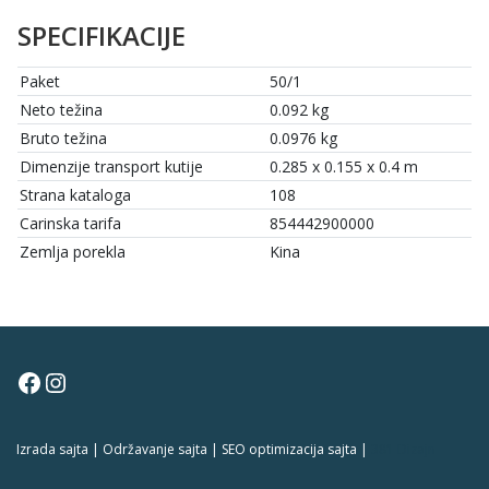
SPECIFIKACIJE
Paket
50/1
Neto težina
0.092 kg
Bruto težina
0.0976 kg
Dimenzije transport kutije
0.285 x 0.155 x 0.4 m
Strana kataloga
108
Carinska tarifa
854442900000
Zemlja porekla
Kina
Facebook
Instagram
Izrada sajta | Održavanje sajta | SEO optimizacija sajta |
381 Dizajn