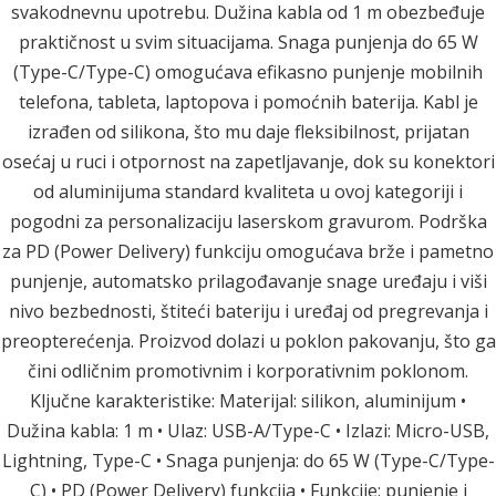
svakodnevnu upotrebu. Dužina kabla od 1 m obezbeđuje
praktičnost u svim situacijama. Snaga punjenja do 65 W
(Type-C/Type-C) omogućava efikasno punjenje mobilnih
telefona, tableta, laptopova i pomoćnih baterija. Kabl je
izrađen od silikona, što mu daje fleksibilnost, prijatan
osećaj u ruci i otpornost na zapetljavanje, dok su konektori
od aluminijuma standard kvaliteta u ovoj kategoriji i
pogodni za personalizaciju laserskom gravurom. Podrška
za PD (Power Delivery) funkciju omogućava brže i pametno
punjenje, automatsko prilagođavanje snage uređaju i viši
nivo bezbednosti, štiteći bateriju i uređaj od pregrevanja i
preopterećenja. Proizvod dolazi u poklon pakovanju, što ga
čini odličnim promotivnim i korporativnim poklonom.
Ključne karakteristike: Materijal: silikon, aluminijum •
Dužina kabla: 1 m • Ulaz: USB-A/Type-C • Izlazi: Micro-USB,
Lightning, Type-C • Snaga punjenja: do 65 W (Type-C/Type-
C) • PD (Power Delivery) funkcija • Funkcije: punjenje i