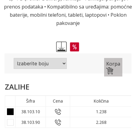
prenos podataka • Kompatibilno sa uređajima: pomoćne
baterije, mobilni telefoni, tableti, laptopovi • Poklon
pakovanje
Korpa
ZALIHE
Šifra
Cena
Količina
38.103.10
1.238
38.103.90
2.268