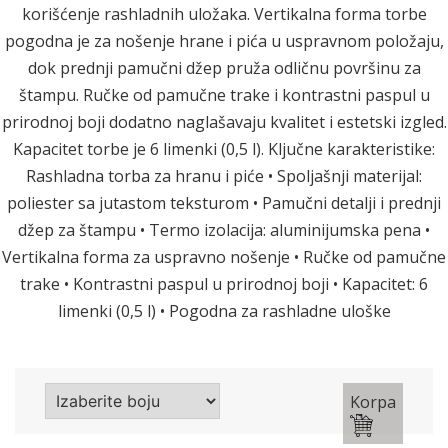
korišćenje rashladnih uložaka. Vertikalna forma torbe
pogodna je za nošenje hrane i pića u uspravnom položaju,
dok prednji pamučni džep pruža odličnu površinu za
štampu. Ručke od pamučne trake i kontrastni paspul u
prirodnoj boji dodatno naglašavaju kvalitet i estetski izgled.
Kapacitet torbe je 6 limenki (0,5 l). Ključne karakteristike:
Rashladna torba za hranu i piće • Spoljašnji materijal:
poliester sa jutastom teksturom • Pamučni detalji i prednji
džep za štampu • Termo izolacija: aluminijumska pena •
Vertikalna forma za uspravno nošenje • Ručke od pamučne
trake • Kontrastni paspul u prirodnoj boji • Kapacitet: 6
limenki (0,5 l) • Pogodna za rashladne uloške
Korpa