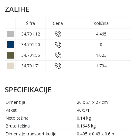
ZALIHE
Šifra
Cena
Količina
34.701.12
4.465
34.701.20
0
34.701.55
1.623
34.701.71
1.794
SPECIFIKACIJE
Dimenzija
26 x 21 x 27 cm
Paket
40/5/1
Neto težina
0.14 kg
Bruto težina
0.1645 kg
Dimenzije transport kutije
0.405 x 0.43 x 0.6 m