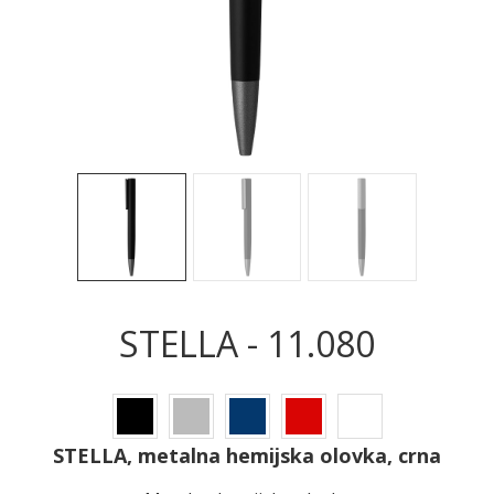
Sledeće
Sled
STELLA - 11.080
STELLA, metalna hemijska olovka, crna