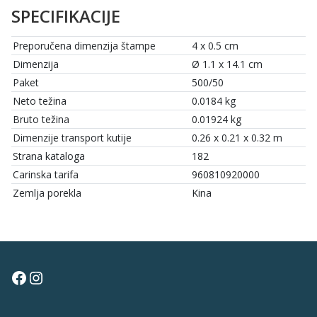
SPECIFIKACIJE
Preporučena dimenzija štampe
4 x 0.5 cm
Dimenzija
Ø 1.1 x 14.1 cm
Paket
500/50
Neto težina
0.0184 kg
Bruto težina
0.01924 kg
Dimenzije transport kutije
0.26 x 0.21 x 0.32 m
Strana kataloga
182
Carinska tarifa
960810920000
Zemlja porekla
Kina
Facebook
Instagram