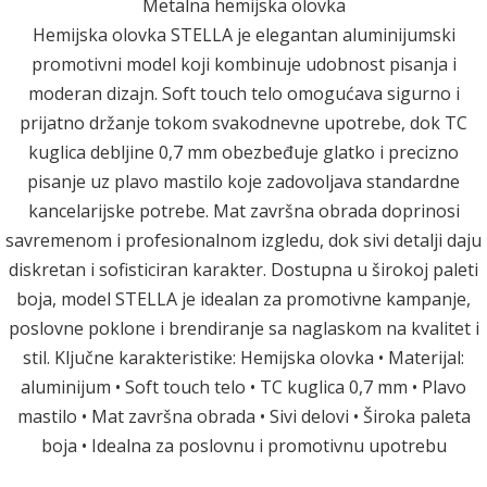
Metalna hemijska olovka
Hemijska olovka STELLA je elegantan aluminijumski
promotivni model koji kombinuje udobnost pisanja i
moderan dizajn. Soft touch telo omogućava sigurno i
prijatno držanje tokom svakodnevne upotrebe, dok TC
kuglica debljine 0,7 mm obezbeđuje glatko i precizno
pisanje uz plavo mastilo koje zadovoljava standardne
kancelarijske potrebe. Mat završna obrada doprinosi
savremenom i profesionalnom izgledu, dok sivi detalji daju
diskretan i sofisticiran karakter. Dostupna u širokoj paleti
boja, model STELLA je idealan za promotivne kampanje,
poslovne poklone i brendiranje sa naglaskom na kvalitet i
stil. Ključne karakteristike: Hemijska olovka • Materijal:
aluminijum • Soft touch telo • TC kuglica 0,7 mm • Plavo
mastilo • Mat završna obrada • Sivi delovi • Široka paleta
boja • Idealna za poslovnu i promotivnu upotrebu