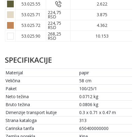
53.025.55
2.622
224,75
53.025.71
3.875
RSD
224,75
53.025.72
4.362
RSD
268,25
53.025.90
10.153
RSD
SPECIFIKACIJE
Materijal
papir
Veličina
58 cm
Paket
100/25/1
Neto težina
0.0712 kg
Bruto težina
0.0806 kg
Dimenzije transport kutije
0.3 x 0.71 x 0.47 m
Strana kataloga
313
Carinska tarifa
650400000000
Zemlja porekla
Kina