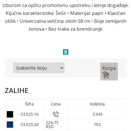
izborom za opštu promotivnu upotrebu i letnje događaje.
Ključne karakteristike: Šešir • Materijal: papir • Klasičan
oblik • Univerzalna veličina: obim 58 cm • Boje zemljanih
tonova • Bez trake za brendiranje
Korpa
ZALIHE
Šifra
Cena
Količina
53.025.10
3.945
224,75
53.025.20
702
RSD