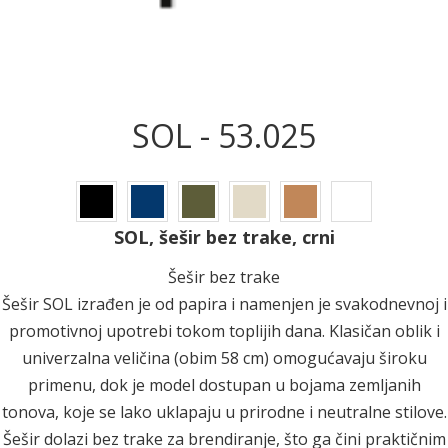
SOL - 53.025
SOL, šešir bez trake, crni
Šešir bez trake
Šešir SOL izrađen je od papira i namenjen je svakodnevnoj i
promotivnoj upotrebi tokom toplijih dana. Klasičan oblik i
univerzalna veličina (obim 58 cm) omogućavaju široku
primenu, dok je model dostupan u bojama zemljanih
tonova, koje se lako uklapaju u prirodne i neutralne stilove.
Šešir dolazi bez trake za brendiranje, što ga čini praktičnim