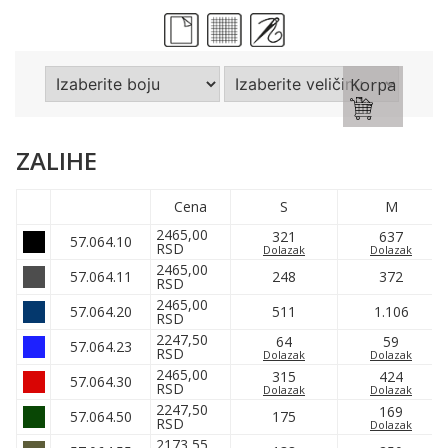
Korpa
ZALIHE
Cena
S
M
2465,00
321
637
57.064.10
RSD
Dolazak
Dolazak
2465,00
57.064.11
248
372
RSD
2465,00
57.064.20
511
1.106
RSD
2247,50
64
59
57.064.23
RSD
Dolazak
Dolazak
2465,00
315
424
57.064.30
RSD
Dolazak
Dolazak
2247,50
169
57.064.50
175
RSD
Dolazak
2173,55