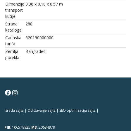
Dimenzije
0.36 x 0.18 x 0.57 m
transport
kutije
Strana
288
kataloga
Carinska
620190000000
tarifa
Zemlja
Bangladeš
porekla
Facebook
Instagram
Izrada sajta | Održavanje sajta | SEO optimizacija sajta |
381 Dizajn
PIB
: 106579925
MB
: 20634979