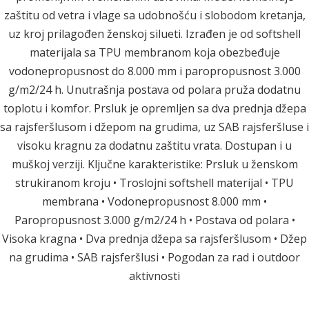
zaštitu od vetra i vlage sa udobnošću i slobodom kretanja,
uz kroj prilagođen ženskoj silueti. Izrađen je od softshell
materijala sa TPU membranom koja obezbeđuje
vodonepropusnost do 8.000 mm i paropropusnost 3.000
g/m2/24 h. Unutrašnja postava od polara pruža dodatnu
toplotu i komfor. Prsluk je opremljen sa dva prednja džepa
sa rajsferšlusom i džepom na grudima, uz SAB rajsferšluse i
visoku kragnu za dodatnu zaštitu vrata. Dostupan i u
muškoj verziji. Ključne karakteristike: Prsluk u ženskom
strukiranom kroju • Troslojni softshell materijal • TPU
membrana • Vodonepropusnost 8.000 mm •
Paropropusnost 3.000 g/m2/24 h • Postava od polara •
Visoka kragna • Dva prednja džepa sa rajsferšlusom • Džep
na grudima • SAB rajsferšlusi • Pogodan za rad i outdoor
aktivnosti