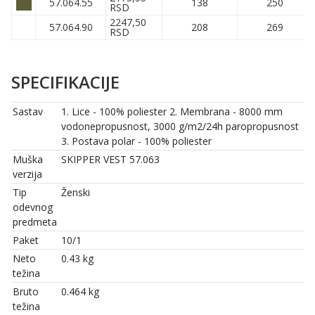
57.064.55
138
250
RSD
2247,50
57.064.90
208
269
RSD
SPECIFIKACIJE
Sastav
1. Lice - 100% poliester 2. Membrana - 8000 mm
vodonepropusnost, 3000 g/m2/24h paropropusnost
3. Postava polar - 100% poliester
Muška
SKIPPER VEST 57.063
verzija
Tip
Ženski
odevnog
predmeta
Paket
10/1
Neto
0.43 kg
težina
Bruto
0.464 kg
težina