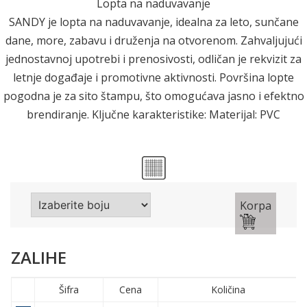
Lopta na naduvavanje
SANDY je lopta na naduvavanje, idealna za leto, sunčane
dane, more, zabavu i druženja na otvorenom. Zahvaljujući
jednostavnoj upotrebi i prenosivosti, odličan je rekvizit za
letnje događaje i promotivne aktivnosti. Površina lopte
pogodna je za sito štampu, što omogućava jasno i efektno
brendiranje. Ključne karakteristike: Materijal: PVC
Korpa
ZALIHE
Šifra
Cena
Količina