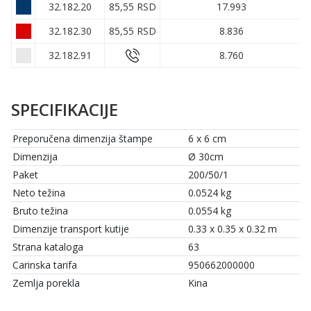
32.182.20
85,55 RSD
17.993
32.182.30
85,55 RSD
8.836
32.182.91
8.760
SPECIFIKACIJE
Preporučena dimenzija štampe
6 x 6 cm
Dimenzija
Ø 30cm
Paket
200/50/1
Neto težina
0.0524 kg
Bruto težina
0.0554 kg
Dimenzije transport kutije
0.33 x 0.35 x 0.32 m
Strana kataloga
63
Carinska tarifa
950662000000
Zemlja porekla
Kina