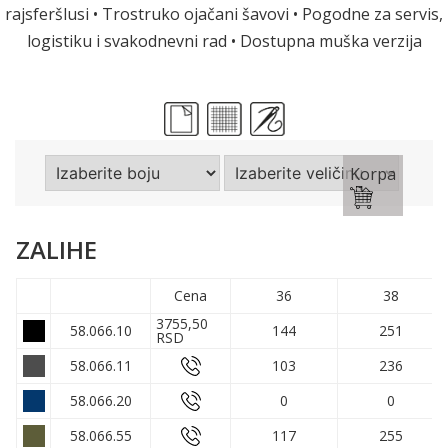
rajsferšlusi • Trostruko ojačani šavovi • Pogodne za servis,
logistiku i svakodnevni rad • Dostupna muška verzija
Korpa
ZALIHE
Cena
36
38
3755,50
58.066.10
144
251
RSD
58.066.11
103
236
58.066.20
0
0
58.066.55
117
255