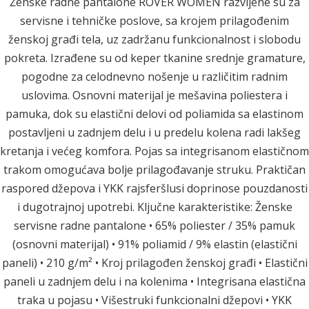
Ženske radne pantalone ROVER WOMEN razvijene su za
servisne i tehničke poslove, sa krojem prilagođenim
ženskoj građi tela, uz zadržanu funkcionalnost i slobodu
pokreta. Izrađene su od keper tkanine srednje gramature,
pogodne za celodnevno nošenje u različitim radnim
uslovima. Osnovni materijal je mešavina poliestera i
pamuka, dok su elastični delovi od poliamida sa elastinom
postavljeni u zadnjem delu i u predelu kolena radi lakšeg
kretanja i većeg komfora. Pojas sa integrisanom elastičnom
trakom omogućava bolje prilagođavanje struku. Praktičan
raspored džepova i YKK rajsferšlusi doprinose pouzdanosti
i dugotrajnoj upotrebi. Ključne karakteristike: Ženske
servisne radne pantalone • 65% poliester / 35% pamuk
(osnovni materijal) • 91% poliamid / 9% elastin (elastični
paneli) • 210 g/m² • Kroj prilagođen ženskoj građi • Elastični
paneli u zadnjem delu i na kolenima • Integrisana elastična
traka u pojasu • Višestruki funkcionalni džepovi • YKK