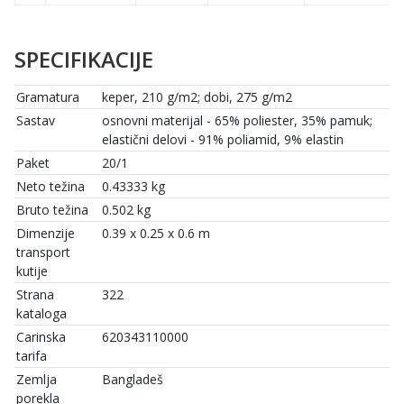
SPECIFIKACIJE
Gramatura
keper, 210 g/m2; dobi, 275 g/m2
Sastav
osnovni materijal - 65% poliester, 35% pamuk;
elastični delovi - 91% poliamid, 9% elastin
Paket
20/1
Neto težina
0.43333 kg
Bruto težina
0.502 kg
Dimenzije
0.39 x 0.25 x 0.6 m
transport
kutije
Strana
322
kataloga
Carinska
620343110000
tarifa
Zemlja
Bangladeš
porekla