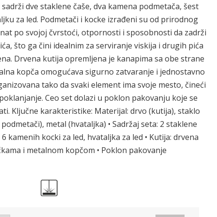
i sadrži dve staklene čaše, dva kamena podmetača, šest
aljku za led. Podmetači i kocke izrađeni su od prirodnog
nat po svojoj čvrstoći, otpornosti i sposobnosti da zadrži
a, što ga čini idealnim za serviranje viskija i drugih pića
na. Drvena kutija opremljena je kanapima sa obe strane
talna kopča omogućava sigurno zatvaranje i jednostavno
ganizovana tako da svaki element ima svoje mesto, čineći
 poklanjanje. Ceo set dolazi u poklon pakovanju koje se
 Ključne karakteristike: Materijal: drvo (kutija), staklo
 podmetači), metal (hvataljka) • Sadržaj seta: 2 staklene
 kamenih kocki za led, hvataljka za led • Kutija: drvena
učkama i metalnom kopčom • Poklon pakovanje