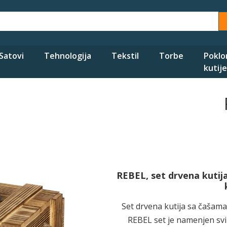
Satovi
Tehnologija
Tekstil
Torbe
Poklo
kutije
REBEL, set drvena kuti
Set drvena kutija sa čaša
REBEL set je namenjen svim