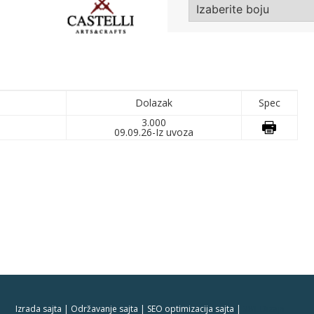
Dolazak
Spec
3.000
09.09.26-Iz uvoza
Izrada sajta | Održavanje sajta | SEO optimizacija sajta |
381 Dizajn