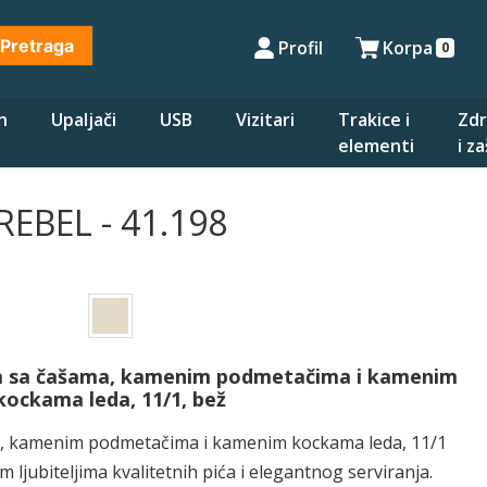
Pretraga
Profil
Korpa
0
n
Upaljači
USB
Vizitari
Trakice i
Zdr
elementi
i z
REBEL - 41.198
ja sa čašama, kamenim podmetačima i kamenim
kockama leda, 11/1, bež
ma, kamenim podmetačima i kamenim kockama leda, 11/1
 ljubiteljima kvalitetnih pića i elegantnog serviranja.