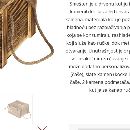
Smešten je u drvenu kutiju 
kamenih kocki za led i hvat
kamena, materijala koji je poz
Sledeće
hladnoću bez razblaživanja pić
koja se konzumiraju rashlađe
koji služe kao ručke, dok me
otvaranje. Unutrašnjost je or
set praktičnim za čuvanje i
može dodatno personalizovati.
(čaše), slate kamen (kocke i
čaše, 2 kamena podmetača, 6
kutija sa kanap r