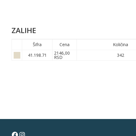
ZALIHE
Šifra
Cena
Količina
2146,00
41.198.71
342
RSD
Facebook
Instagram