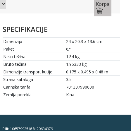
Korpa
SPECIFIKACIJE
Dimenzija
24 x 20.3 x 13.6 cm
Paket
6/1
Neto težina
1.84 kg
Bruto težina
1.95333 kg
Dimenzije transport kutije
0.175 x 0.495 x 0.48 m
Strana kataloga
35
Carinska tarifa
701337990000
Zemlja porekla
Kina
PIB
: 106579925
MB
: 20634979