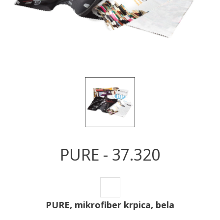
Sledeće
Sled
PURE - 37.320
PURE, mikrofiber krpica, bela