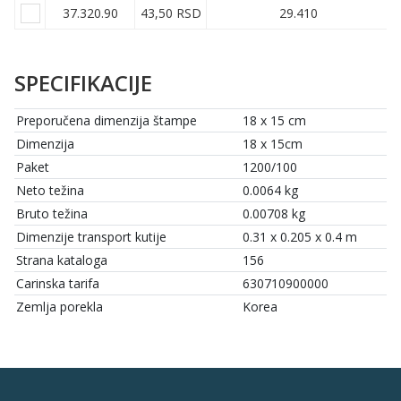
37.320.90
43,50 RSD
29.410
SPECIFIKACIJE
Preporučena dimenzija štampe
18 x 15 cm
Dimenzija
18 x 15cm
Paket
1200/100
Neto težina
0.0064 kg
Bruto težina
0.00708 kg
Dimenzije transport kutije
0.31 x 0.205 x 0.4 m
Strana kataloga
156
Carinska tarifa
630710900000
Zemlja porekla
Korea