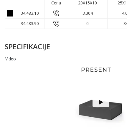
Cena
20X15X10
25X18X
34.483.10
3.304
4.01
34.483.90
0
841
SPECIFIKACIJE
Video