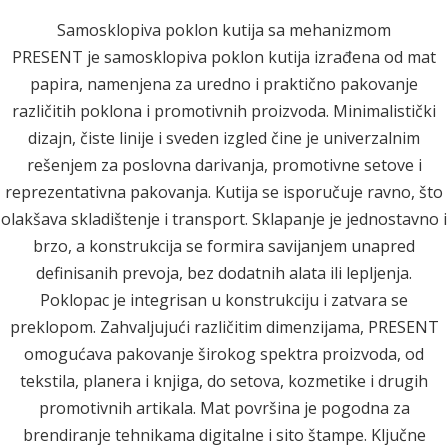
Samosklopiva poklon kutija sa mehanizmom
PRESENT je samosklopiva poklon kutija izrađena od mat
papira, namenjena za uredno i praktično pakovanje
različitih poklona i promotivnih proizvoda. Minimalistički
dizajn, čiste linije i sveden izgled čine je univerzalnim
rešenjem za poslovna darivanja, promotivne setove i
reprezentativna pakovanja. Kutija se isporučuje ravno, što
olakšava skladištenje i transport. Sklapanje je jednostavno i
brzo, a konstrukcija se formira savijanjem unapred
definisanih prevoja, bez dodatnih alata ili lepljenja.
Poklopac je integrisan u konstrukciju i zatvara se
preklopom. Zahvaljujući različitim dimenzijama, PRESENT
omogućava pakovanje širokog spektra proizvoda, od
tekstila, planera i knjiga, do setova, kozmetike i drugih
promotivnih artikala. Mat površina je pogodna za
brendiranje tehnikama digitalne i sito štampe. Ključne