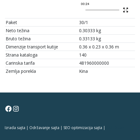
Paket
30/1
Neto težina
0.30333 kg
Bruto težina
0.33133 kg
Dimenzije transport kutije
0.36 x 0.23 x 0.36 m
Strana kataloga
140
Carinska tarifa
481960000000
Zemlja porekla
Kina
Facebook
Instagram
Izrada sajta | Održavanje sajta | SEO optimizacija sajta |
381 Dizajn