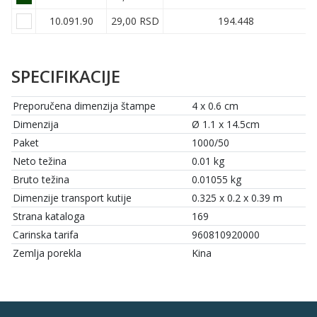
10.091.90
29,00 RSD
194.448
SPECIFIKACIJE
Preporučena dimenzija štampe
4 x 0.6 cm
Dimenzija
Ø 1.1 x 14.5cm
Paket
1000/50
Neto težina
0.01 kg
Bruto težina
0.01055 kg
Dimenzije transport kutije
0.325 x 0.2 x 0.39 m
Strana kataloga
169
Carinska tarifa
960810920000
Zemlja porekla
Kina