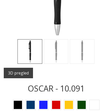
Sledeće
Sled
3D pregled
OSCAR - 10.091