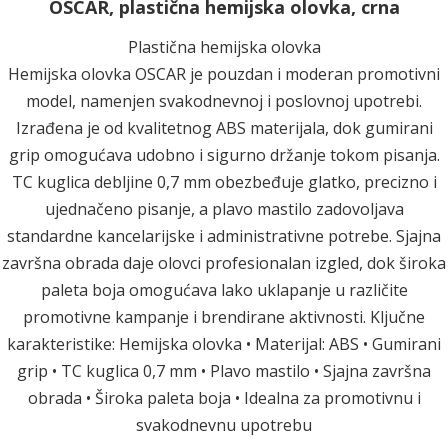
OSCAR, plastična hemijska olovka, crna
Plastična hemijska olovka
Hemijska olovka OSCAR je pouzdan i moderan promotivni
model, namenjen svakodnevnoj i poslovnoj upotrebi.
Izrađena je od kvalitetnog ABS materijala, dok gumirani
grip omogućava udobno i sigurno držanje tokom pisanja.
TC kuglica debljine 0,7 mm obezbeđuje glatko, precizno i
ujednačeno pisanje, a plavo mastilo zadovoljava
standardne kancelarijske i administrativne potrebe. Sjajna
završna obrada daje olovci profesionalan izgled, dok široka
paleta boja omogućava lako uklapanje u različite
promotivne kampanje i brendirane aktivnosti. Ključne
karakteristike: Hemijska olovka • Materijal: ABS • Gumirani
grip • TC kuglica 0,7 mm • Plavo mastilo • Sjajna završna
obrada • Široka paleta boja • Idealna za promotivnu i
svakodnevnu upotrebu