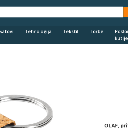
Satovi
Tehnologija
Tekstil
Torbe
Poklo
kutije
OLAF, pri