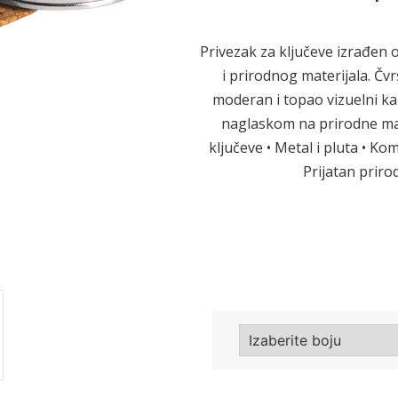
Privezak za ključeve izrađen od
Sledeće
i prirodnog materijala. Čv
moderan i topao vizuelni k
naglaskom na prirodne mate
ključeve • Metal i pluta • Ko
Prijatan prir