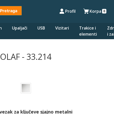
Pretraga
Profil
Korpa
0
n
Upaljači
USB
Vizitari
Trakice i
Zdr
elementi
i z
OLAF - 33.214
vezak za ključeve sjajno metalni