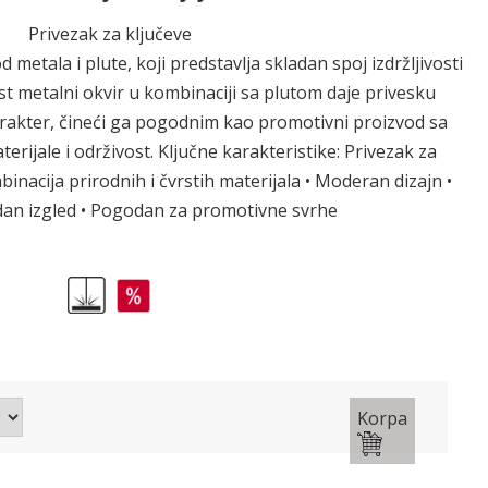
Privezak za ključeve
 metala i plute, koji predstavlja skladan spoj izdržljivosti
rst metalni okvir u kombinaciji sa plutom daje privesku
arakter, čineći ga pogodnim kao promotivni proizvod sa
rijale i održivost. Ključne karakteristike: Privezak za
mbinacija prirodnih i čvrstih materijala • Moderan dizajn •
odan izgled • Pogodan za promotivne svrhe
Korpa