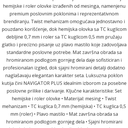
hemijske i roler olovke izrađenih od mesinga, namenjenu
premium poslovnim poklonima i reprezentativnom
brendiranju. Twist mehanizam omogućava jednostavno i
pouzdano korišćenje, dok hemijska olovka sa TC kuglicom
debljine 0,7 mm i roler sa TC kuglicom 0,5 mm pružaju
glatko i precizno pisanje uz plavo mastilo koje zadovoljava
standardne poslovne potrebe. Mat završna obrada sa
hromiranom podlogom gornjeg dela daje sofisticiran i
profesionalan izgled, dok sjajni hromirani detalji dodatno
naglašavaju elegantan karakter seta. Luksuzna poklon
kutija čini NAVIGATOR PLUS idealnim izborom za posebne
poslovne prilike i darivanje. Ključne karakteristike: Set
hemijske i roler olovke • Materijal: mesing • Twist
mehanizam • TC kuglica 0,7 mm (hemijska) • TC kuglica 0,5
mm (roler) • Plavo mastilo • Mat završna obrada sa
hromiranom podlogom gornjeg dela • Sjajni hromirani