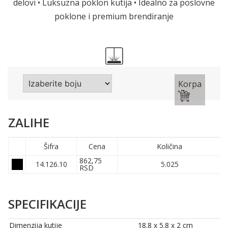
delovi • Luksuzna poklon kutija • Idealno za poslovne
poklone i premium brendiranje
Korpa
ZALIHE
Šifra
Cena
Količina
862,75
14.126.10
5.025
RSD
SPECIFIKACIJE
Dimenzija kutije
18.8 x 5.8 x 2 cm