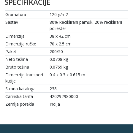
SPECIFIKACIJE
Gramatura
120 g/m2
Sastav
80% Reciklirani pamuk, 20% reciklirani
poliester
Dimenzija
38 x 42 cm
Dimenzija ručke
70 x 2.5 cm
Paket
200/50
Neto težina
0.0708 kg
Bruto težina
0.0769 kg
Dimenzije transport
0.4 x 0.3 x 0.615 m
kutije
Strana kataloga
238
Carinska tarifa
420292980000
Zemlja porekla
Indija