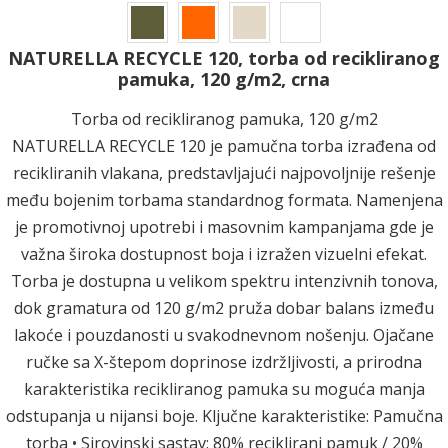
NATURELLA RECYCLE 120, torba od recikliranog
pamuka, 120 g/m2, crna
Torba od recikliranog pamuka, 120 g/m2
NATURELLA RECYCLE 120 je pamučna torba izrađena od
recikliranih vlakana, predstavljajući najpovoljnije rešenje
među bojenim torbama standardnog formata. Namenjena
je promotivnoj upotrebi i masovnim kampanjama gde je
važna široka dostupnost boja i izražen vizuelni efekat.
Torba je dostupna u velikom spektru intenzivnih tonova,
dok gramatura od 120 g/m2 pruža dobar balans između
lakoće i pouzdanosti u svakodnevnom nošenju. Ojačane
ručke sa X-štepom doprinose izdržljivosti, a prirodna
karakteristika recikliranog pamuka su moguća manja
odstupanja u nijansi boje. Ključne karakteristike: Pamučna
torba • Sirovinski sastav: 80% reciklirani pamuk / 20%