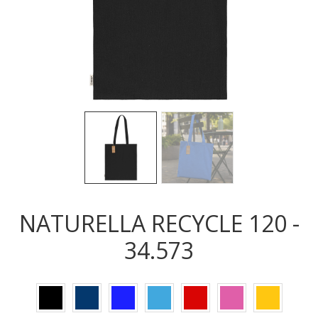
Sledeće
Sled
NATURELLA RECYCLE 120 -
34.573