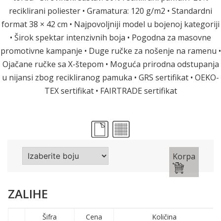
reciklirani poliester • Gramatura: 120 g/m2 • Standardni
format 38 × 42 cm • Najpovoljniji model u bojenoj kategoriji
• Širok spektar intenzivnih boja • Pogodna za masovne
promotivne kampanje • Duge ručke za nošenje na ramenu •
Ojačane ručke sa X-štepom • Moguća prirodna odstupanja
u nijansi zbog recikliranog pamuka • GRS sertifikat • OEKO-
TEX sertifikat • FAIRTRADE sertifikat
Korpa
ZALIHE
Šifra
Cena
Količina