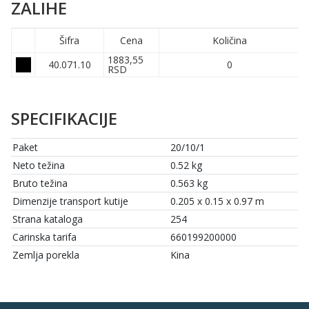
ZALIHE
Šifra
Cena
Količina
1883,55
40.071.10
0
RSD
SPECIFIKACIJE
Paket
20/10/1
Neto težina
0.52 kg
Bruto težina
0.563 kg
Dimenzije transport kutije
0.205 x 0.15 x 0.97 m
Strana kataloga
254
Carinska tarifa
660199200000
Zemlja porekla
Kina