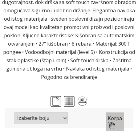
dugotrajnost, dok drška sa soft touch završnom obradom
omogućava sigurno i udobno držanje. Elegantna navlaka
od istog materijala i sveden poslovni dizajn pozicioniraju
ovaj model kao kvalitetan promotivni proizvod i poslovni
poklon. Ključne karakteristike: Kišobran sa automatskim
otvaranjem • 27" kišobran • 8 rebara • Materijal: 300T
pongee • Vodoodbojni materijal (level 5) • Konstrukcija od
stakloplastike (štap i ram) • Soft touch drška • Zaštitna
gumena obloga na vrhu • Navlaka od istog materijala •
Pogodno za brendiranje
Korpa