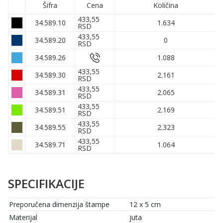
Šifra
Cena
Količina
433,55
34.589.10
1.634
RSD
433,55
34.589.20
0
RSD
34.589.26
1.088
433,55
34.589.30
2.161
RSD
433,55
34.589.31
2.065
RSD
433,55
34.589.51
2.169
RSD
433,55
34.589.55
2.323
RSD
433,55
34.589.71
1.064
RSD
SPECIFIKACIJE
Preporučena dimenzija štampe
12 x 5 cm
Materijal
juta