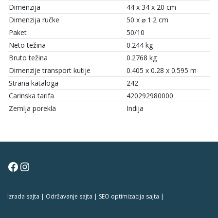
Dimenzija
44 x 34 x 20 cm
Dimenzija ručke
50 x ⌀ 1.2 cm
Paket
50/10
Neto težina
0.244 kg
Bruto težina
0.2768 kg
Dimenzije transport kutije
0.405 x 0.28 x 0.595 m
Strana kataloga
242
Carinska tarifa
420292980000
Zemlja porekla
Indija
Facebook
Instagram
Izrada sajta | Održavanje sajta | SEO optimizacija sajta |
381 Dizajn