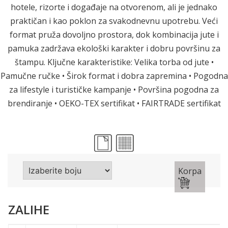
hotele, rizorte i događaje na otvorenom, ali je jednako
praktičan i kao poklon za svakodnevnu upotrebu. Veći
format pruža dovoljno prostora, dok kombinacija jute i
pamuka zadržava ekološki karakter i dobru površinu za
štampu. Ključne karakteristike: Velika torba od jute •
Pamučne ručke • Širok format i dobra zapremina • Pogodna
za lifestyle i turističke kampanje • Površina pogodna za
brendiranje • OEKO-TEX sertifikat • FAIRTRADE sertifikat
Korpa
ZALIHE