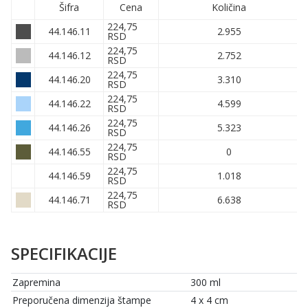
Šifra
Cena
Količina
224,75
44.146.11
2.955
RSD
224,75
44.146.12
2.752
RSD
224,75
44.146.20
3.310
RSD
224,75
44.146.22
4.599
RSD
224,75
44.146.26
5.323
RSD
224,75
44.146.55
0
RSD
224,75
44.146.59
1.018
RSD
224,75
44.146.71
6.638
RSD
SPECIFIKACIJE
Zapremina
300 ml
Preporučena dimenzija štampe
4 x 4 cm