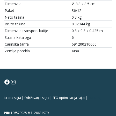
Dimenzija
Ø 8.8 x 8.5 cm
Paket
36/12
Neto težina
0.3 kg
Bruto težina
0.32944 kg
Dimenzije transport kutije
0.3 x 0.3 x 0.425 m
Strana kataloga
6
Carinska tarifa
691200210000
Zemlja porekla
Kina
Facebook
Instagram
Izrada sajta | Održavanje sajta | SEO optimizacija sajta |
381 Dizajn
PIB
: 106579925
MB
: 20634979