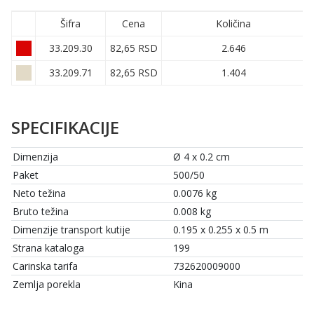
Šifra
Cena
Količina
33.209.30
82,65 RSD
2.646
33.209.71
82,65 RSD
1.404
SPECIFIKACIJE
Dimenzija
Ø 4 x 0.2 cm
Paket
500/50
Neto težina
0.0076 kg
Bruto težina
0.008 kg
Dimenzije transport kutije
0.195 x 0.255 x 0.5 m
Strana kataloga
199
Carinska tarifa
732620009000
Zemlja porekla
Kina