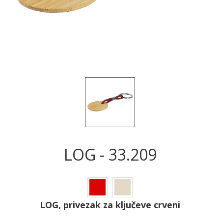
Sledeće
Sled
LOG - 33.209
LOG, privezak za ključeve crveni