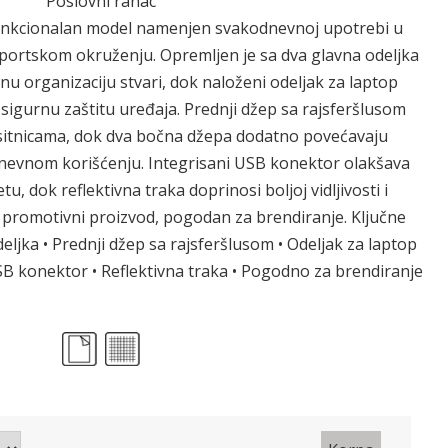
Poslovni ranac
funkcionalan model namenjen svakodnevnoj upotrebi u
ortskom okruženju. Opremljen je sa dva glavna odeljka
u organizaciju stvari, dok naloženi odeljak za laptop
sigurnu zaštitu uređaja. Prednji džep sa rajsferšlusom
sitnicama, dok dva bočna džepa dodatno povećavaju
nevnom korišćenju. Integrisani USB konektor olakšava
u, dok reflektivna traka doprinosi boljoj vidljivosti i
 promotivni proizvod, pogodan za brendiranje. Ključne
eljka • Prednji džep sa rajsferšlusom • Odeljak za laptop
SB konektor • Reflektivna traka • Pogodno za brendiranje