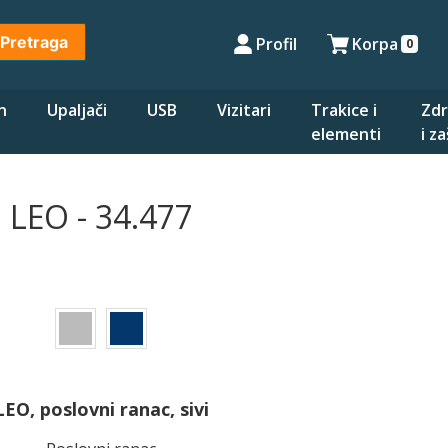
Pretraga
Profil
Korpa
0
n
Upaljači
USB
Vizitari
Trakice i
Zdr
elementi
i z
LEO - 34.477
LEO, poslovni ranac, sivi