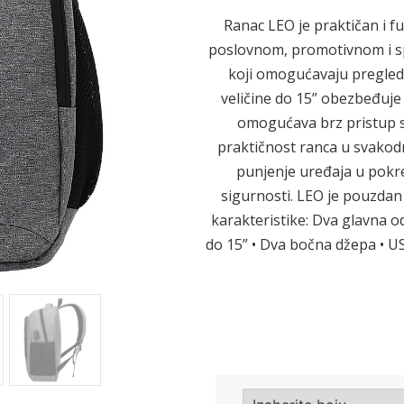
Ranac LEO je praktičan i 
poslovnom, promotivnom i sp
Sledeće
koji omogućavaju pregledn
veličine do 15” obezbeđuje 
omogućava brz pristup 
praktičnost ranca u svakod
punjenje uređaja u pokret
sigurnosti. LEO je pouzdan
karakteristike: Dva glavna od
do 15” • Dva bočna džepa • U