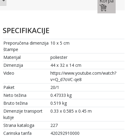
Korpa
SPECIFIKACIJE
Preporučena dimenzija
10 x 5 cm
štampe
Materijal
poliester
Dimenzija
44 x 32 x 14 cm
Video
https://www.youtube.com/watch?
v=Q_d7oVC-qe8
Paket
20/1
Neto težina
0.47333 kg
Bruto težina
0.519 kg
Dimenzije transport
0.33 x 0.585 x 0.45 m
kutije
Strana kataloga
227
Carinska tarifa
420292910000