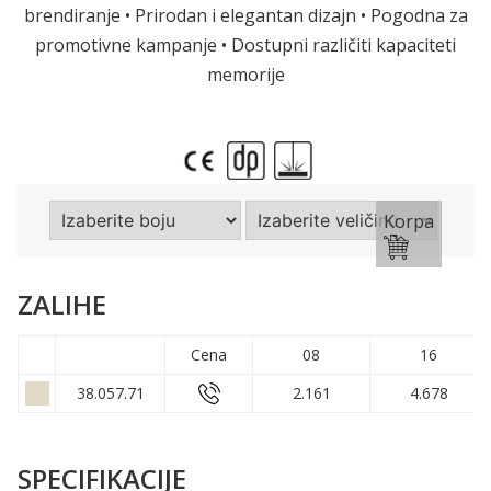
brendiranje • Prirodan i elegantan dizajn • Pogodna za
promotivne kampanje • Dostupni različiti kapaciteti
memorije
Korpa
ZALIHE
Cena
08
16
38.057.71
2.161
4.678
SPECIFIKACIJE