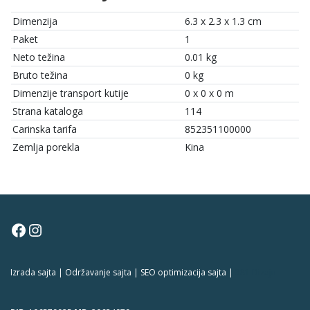
Dimenzija
6.3 x 2.3 x 1.3 cm
Paket
1
Neto težina
0.01 kg
Bruto težina
0 kg
Dimenzije transport kutije
0 x 0 x 0 m
Strana kataloga
114
Carinska tarifa
852351100000
Zemlja porekla
Kina
Facebook
Instagram
Izrada sajta | Održavanje sajta | SEO optimizacija sajta |
381 Dizajn