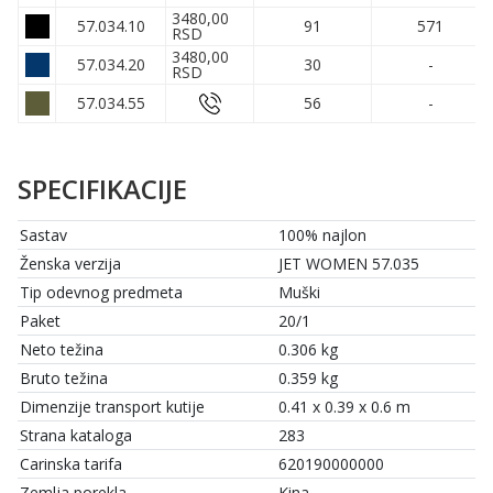
3480,00
57.034.10
91
571
RSD
3480,00
57.034.20
30
-
RSD
57.034.55
56
-
SPECIFIKACIJE
Sastav
100% najlon
Ženska verzija
JET WOMEN 57.035
Tip odevnog predmeta
Muški
Paket
20/1
Neto težina
0.306 kg
Bruto težina
0.359 kg
Dimenzije transport kutije
0.41 x 0.39 x 0.6 m
Strana kataloga
283
Carinska tarifa
620190000000
Zemlja porekla
Kina