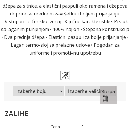
džepa za sitnice, a elastični paspuli oko ramena i džepova
doprinose urednom završetku i boljem prijanjanju.
Dostupan i u ženskoj verziji. Ključne karakteristike: Prsluk
sa laganim punjenjem • 100% najlon • Štepana konstrukcija
• Dva prednja džepa • Elastični paspuli za bolje prijanjanje •
Lagan termo-sloj za prelazne uslove • Pogodan za
uniforme i promotivnu upotrebu
Korpa
ZALIHE
Cena
S
L