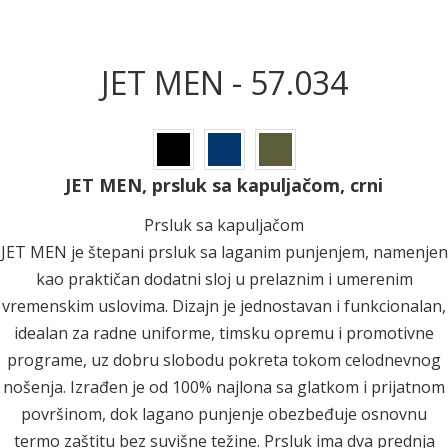
JET MEN - 57.034
JET MEN, prsluk sa kapuljačom, crni
Prsluk sa kapuljačom
JET MEN je štepani prsluk sa laganim punjenjem, namenjen
kao praktičan dodatni sloj u prelaznim i umerenim
vremenskim uslovima. Dizajn je jednostavan i funkcionalan,
idealan za radne uniforme, timsku opremu i promotivne
programe, uz dobru slobodu pokreta tokom celodnevnog
nošenja. Izrađen je od 100% najlona sa glatkom i prijatnom
površinom, dok lagano punjenje obezbeđuje osnovnu
termo zaštitu bez suvišne težine. Prsluk ima dva prednja