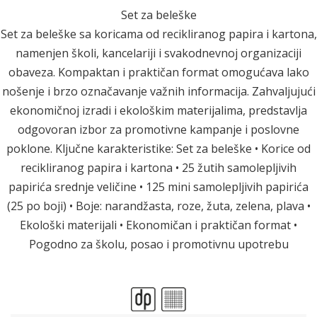
Set za beleške
Set za beleške sa koricama od recikliranog papira i kartona,
namenjen školi, kancelariji i svakodnevnoj organizaciji
obaveza. Kompaktan i praktičan format omogućava lako
nošenje i brzo označavanje važnih informacija. Zahvaljujući
ekonomičnoj izradi i ekološkim materijalima, predstavlja
odgovoran izbor za promotivne kampanje i poslovne
poklone. Ključne karakteristike: Set za beleške • Korice od
recikliranog papira i kartona • 25 žutih samolepljivih
papirića srednje veličine • 125 mini samolepljivih papirića
(25 po boji) • Boje: narandžasta, roze, žuta, zelena, plava •
Ekološki materijali • Ekonomičan i praktičan format •
Pogodno za školu, posao i promotivnu upotrebu