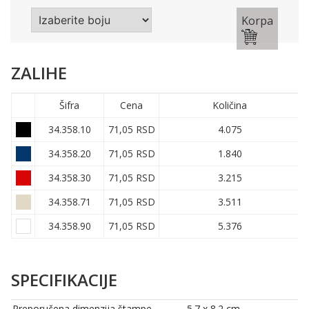
Korpa
ZALIHE
Šifra
Cena
Količina
34.358.10
71,05 RSD
4.075
34.358.20
71,05 RSD
1.840
34.358.30
71,05 RSD
3.215
34.358.71
71,05 RSD
3.511
34.358.90
71,05 RSD
5.376
SPECIFIKACIJE
Preporučena dimenzija štampe
5.7 x 8.2 cm