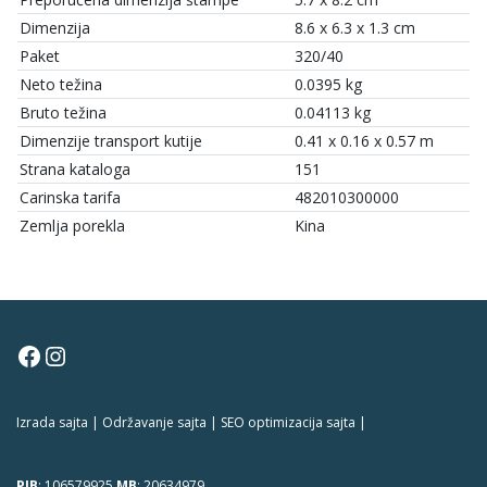
Dimenzija
8.6 x 6.3 x 1.3 cm
Paket
320/40
Neto težina
0.0395 kg
Bruto težina
0.04113 kg
Dimenzije transport kutije
0.41 x 0.16 x 0.57 m
Strana kataloga
151
Carinska tarifa
482010300000
Zemlja porekla
Kina
Facebook
Instagram
Izrada sajta | Održavanje sajta | SEO optimizacija sajta |
381 Dizajn
PIB
: 106579925
MB
: 20634979